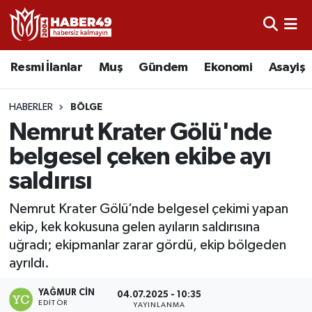
Resmi İlanlar
Uşak Nöbetçi Eczaneler
Resmi İlanlar
Muş
Gündem
Ekonomi
Asayiş
Asayiş
Uşak Hava Durumu
HABERLER
BÖLGE
Bölge
Uşak Namaz Vakitleri
Nemrut Krater Gölü'nde
belgesel çeken ekibe ayı
Eğitim
Uşak Trafik Yoğunluk Haritası
saldırısı
Ekonomi
TFF 2.Lig Kırmızı Grup Puan Durumu ve Fikstür
Nemrut Krater Gölü’nde belgesel çekimi yapan
ekip, kek kokusuna gelen ayıların saldırısına
Sağlık
Tüm Manşetler
uğradı; ekipmanlar zarar gördü, ekip bölgeden
ayrıldı.
Gündem
Son Dakika Haberleri
YAĞMUR CIN
04.07.2025 - 10:35
Spor
Haber Arşivi
EDITÖR
YAYINLANMA