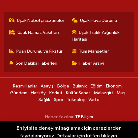
Uşak Nöbetçi Eczaneler
Uşak Hava Durumu
Uşak Namaz Vakitleri
Uşak Trafik Yoğunluk
Haritası
Puan Durumu ve Fikstür
Tüm Manşetler
Son Dakika Haberleri
Haber Arşivi
Resmi İlanlar
Asayiş
Bölge
Bulanık
Eğitim
Ekonomi
Gündem
Hasköy
Korkut
Kültür Sanat
Malazgirt
Muş
Sağlık
Spor
Teknoloji
Varto
Haber Yazılımı:
TE Bilişim
En iyi site deneyimi sağlamak için çerezlerden
Muşspor yeni sezonun ilk hazırlık maçına
00:20
faydalanıyoruz. Detaylar için lütfen tıklayın.