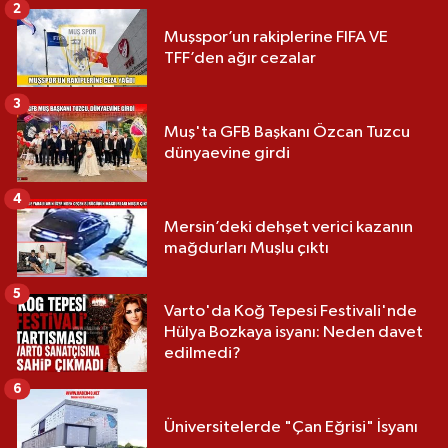
2
Muşspor’un rakiplerine FIFA VE
TFF’den ağır cezalar
3
Muş'ta GFB Başkanı Özcan Tuzcu
dünyaevine girdi
4
Mersin’deki dehşet verici kazanın
mağdurları Muşlu çıktı
5
Varto'da Koğ Tepesi Festivali'nde
Hülya Bozkaya isyanı: Neden davet
edilmedi?
6
Üniversitelerde "Çan Eğrisi" İsyanı