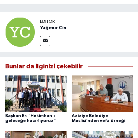
EDITÖR
Yağmur Cin
Bunlar da ilginizi çekebilir
Başkan Er: "Hekimhan'ı
Aziziye Belediye
geleceğe hazırlıyoruz"
Meclisi’nden vefa örneği