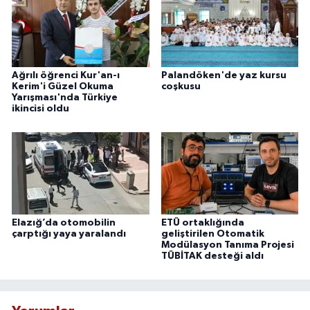
Ağrılı öğrenci Kur'an-ı
Palandöken'de yaz kursu
Kerim'i Güzel Okuma
coşkusu
Yarışması'nda Türkiye
ikincisi oldu
Elazığ’da otomobilin
ETÜ ortaklığında
çarptığı yaya yaralandı
geliştirilen Otomatik
Modülasyon Tanıma Projesi
TÜBİTAK desteği aldı