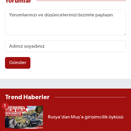
Yorumlar
Gönder
Trend Haberler
1
Rusya’dan Muş’a girişimcilik öyküsü