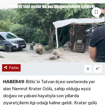
Siyaset
Teknoloji
Kültür Sanat
Muş
Hasköy
Paylaş
Korkut
-
+
A
A
Bulanık
HABER49
-Bitlis’in Tatvan ilçesi sınırlarında yer
alan Nemrut Krater Gölü, sahip olduğu eşsiz
Malazgirt
doğası ve yabani hayatıyla son yıllarda
ziyaretçilerin ilgi odağı haline geldi. Krater gölü
Varto