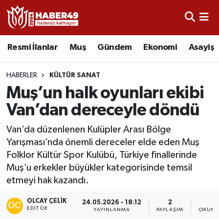
Resmi İlanlar
Uşak Nöbetçi Eczaneler
Resmi İlanlar
Muş
Gündem
Ekonomi
Asayiş
Asayiş
Uşak Hava Durumu
HABERLER
KÜLTÜR SANAT
Bölge
Uşak Namaz Vakitleri
Muş’un halk oyunları ekibi
Van’dan dereceyle döndü
Eğitim
Uşak Trafik Yoğunluk Haritası
Van’da düzenlenen Kulüpler Arası Bölge
Ekonomi
TFF 2.Lig Kırmızı Grup Puan Durumu ve Fikstür
Yarışması’nda önemli dereceler elde eden Muş
Folklor Kültür Spor Kulübü, Türkiye finallerinde
Sağlık
Tüm Manşetler
Muş’u erkekler büyükler kategorisinde temsil
etmeyi hak kazandı.
Gündem
Son Dakika Haberleri
OLCAY ÇELIK
24.05.2026 - 18:12
2
2
EDITÖR
YAYINLANMA
PAYLAŞIM
OKUNM
Spor
Haber Arşivi