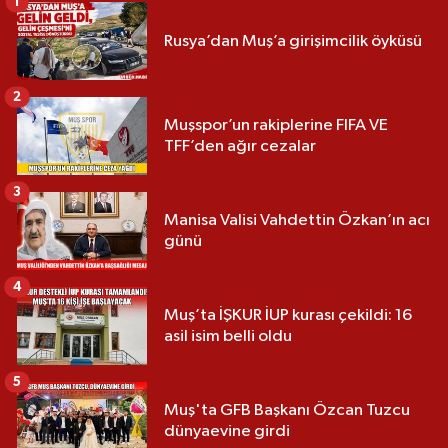
1
Rusya’dan Muş’a girişimcilik öyküsü
2
Muşspor’un rakiplerine FIFA VE
TFF’den ağır cezalar
3
Manisa Valisi Vahdettin Özkan’ın acı
günü
4
Muş’ta İŞKUR İUP kurası çekildi: 16
asil isim belli oldu
5
Muş'ta GFB Başkanı Özcan Tuzcu
dünyaevine girdi