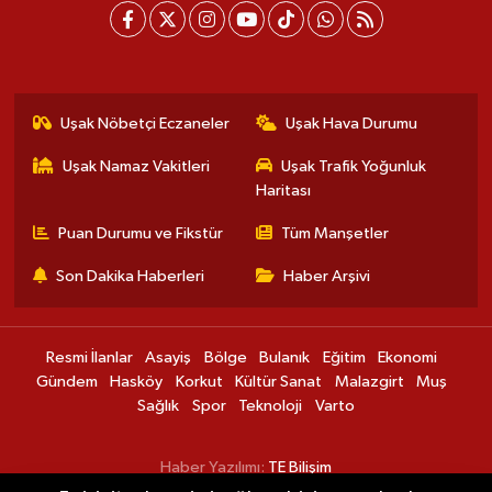
Uşak Nöbetçi Eczaneler
Uşak Hava Durumu
Uşak Namaz Vakitleri
Uşak Trafik Yoğunluk
Haritası
Puan Durumu ve Fikstür
Tüm Manşetler
Son Dakika Haberleri
Haber Arşivi
Resmi İlanlar
Asayiş
Bölge
Bulanık
Eğitim
Ekonomi
Gündem
Hasköy
Korkut
Kültür Sanat
Malazgirt
Muş
Sağlık
Spor
Teknoloji
Varto
Haber Yazılımı:
TE Bilişim