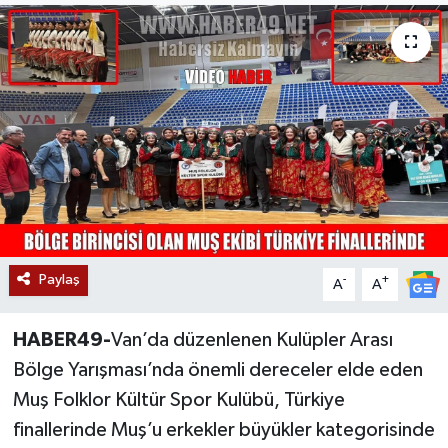
Siyaset
Teknoloji
Kültür Sanat
Muş
Hasköy
Paylaş
-
+
A
A
Korkut
HABER49-
Van’da düzenlenen Kulüpler Arası
Bulanık
Bölge Yarışması’nda önemli dereceler elde eden
Malazgirt
Muş Folklor Kültür Spor Kulübü, Türkiye
finallerinde Muş’u erkekler büyükler kategorisinde
Varto