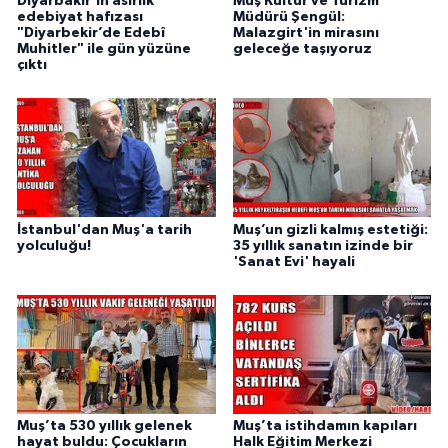
Diyarbakır’ın asırlık
Muş Kültür ve Turizm
edebiyat hafızası
Müdürü Şengül:
"Diyarbekir’de Edebî
Malazgirt'in mirasını
Muhitler" ile gün yüzüne
geleceğe taşıyoruz
çıktı
İstanbul'dan Muş'a tarih
Muş’un gizli kalmış estetiği:
yolculuğu!
35 yıllık sanatın izinde bir
'Sanat Evi' hayali
Muş’ta 530 yıllık gelenek
Muş’ta istihdamın kapıları
hayat buldu: Çocukların
Halk Eğitim Merkezi