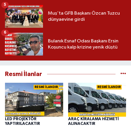
5
Muş'ta GFB Başkanı Özcan Tuzcu
dünyaevine girdi
6
Bulanık Esnaf Odası Başkanı Ersin
Koşuncu kalp krizine yenik düştü
Resmi İlanlar
RESMİ İLANDIR
RESMİ İLANDIR
LED PROJEKTÖR
ARAÇ KİRALAMA HİZMETİ
YAPTIRILACAKTIR
ALINACAKTIR