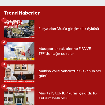
Trend Haberler
1
Rusya’dan Muş’a girişimcilik öyküsü
2
Muşspor’un rakiplerine FIFA VE
TFF’den ağır cezalar
3
Manisa Valisi Vahdettin Özkan’ın acı
günü
4
Muş’ta İŞKUR İUP kurası çekildi: 16
asil isim belli oldu