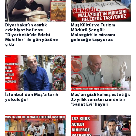
Diyarbakır’ın asırlık
Muş Kültür ve Turizm
edebiyat hafızası
Müdürü Şengül:
"Diyarbekir’de Edebî
Malazgirt'in mirasını
Muhitler" ile gün yüzüne
geleceğe taşıyoruz
çıktı
İstanbul'dan Muş'a tarih
Muş’un gizli kalmış estetiği:
yolculuğu!
35 yıllık sanatın izinde bir
'Sanat Evi' hayali