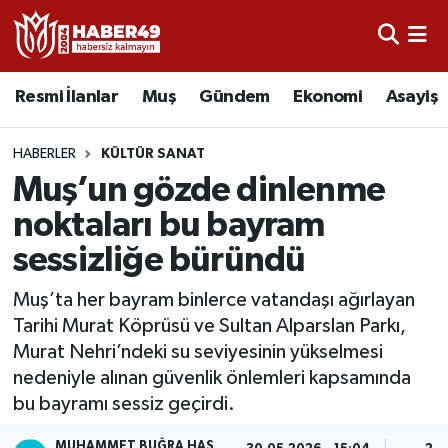
Resmi İlanlar
Uşak Nöbetçi Eczaneler
Resmi İlanlar
Muş
Gündem
Ekonomi
Asayiş
Asayiş
Uşak Hava Durumu
HABERLER
KÜLTÜR SANAT
Bölge
Uşak Namaz Vakitleri
Muş’un gözde dinlenme
noktaları bu bayram
Eğitim
Uşak Trafik Yoğunluk Haritası
sessizliğe büründü
Ekonomi
TFF 2.Lig Kırmızı Grup Puan Durumu ve Fikstür
Muş’ta her bayram binlerce vatandaşı ağırlayan
Tarihi Murat Köprüsü ve Sultan Alparslan Parkı,
Sağlık
Tüm Manşetler
Murat Nehri’ndeki su seviyesinin yükselmesi
nedeniyle alınan güvenlik önlemleri kapsamında
Gündem
Son Dakika Haberleri
bu bayramı sessiz geçirdi.
Spor
Haber Arşivi
MUHAMMET BUĞRA HAS