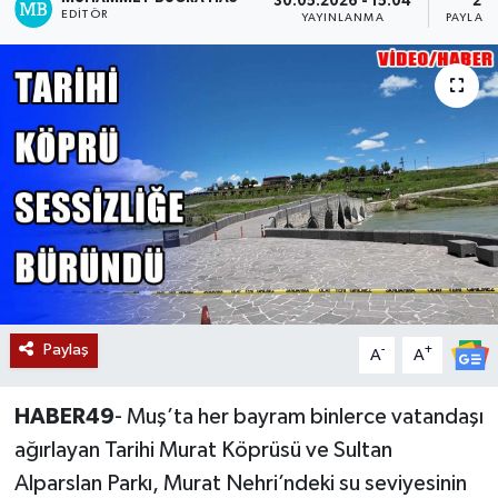
30.05.2026 - 15:04
2
EDITÖR
YAYINLANMA
PAYLAŞ
Siyaset
Teknoloji
Kültür Sanat
Muş
Hasköy
Korkut
Paylaş
-
+
A
A
Bulanık
HABER49
- Muş’ta her bayram binlerce vatandaşı
Malazgirt
ağırlayan Tarihi Murat Köprüsü ve Sultan
Alparslan Parkı, Murat Nehri’ndeki su seviyesinin
Varto