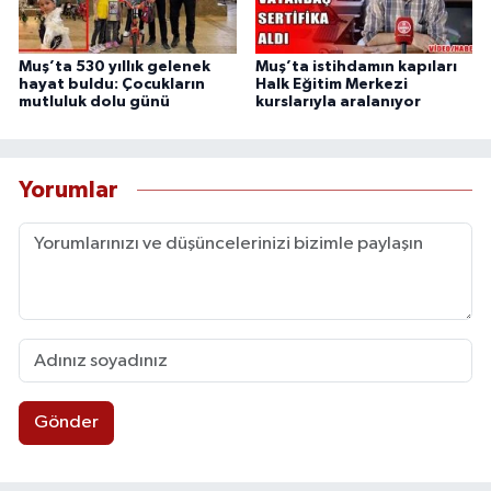
Muş’ta 530 yıllık gelenek
Muş’ta istihdamın kapıları
hayat buldu: Çocukların
Halk Eğitim Merkezi
mutluluk dolu günü
kurslarıyla aralanıyor
Yorumlar
Gönder