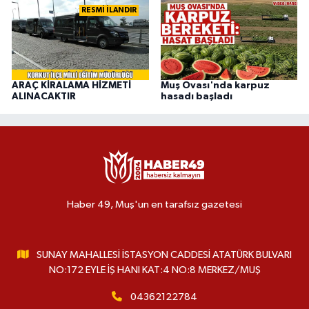
RESMİ İLANDIR
ARAÇ KİRALAMA HİZMETİ
Muş Ovası'nda karpuz
ALINACAKTIR
hasadı başladı
Haber 49, Muş'un en tarafsız gazetesi
SUNAY MAHALLESİ İSTASYON CADDESİ ATATÜRK BULVARI
NO:172 EYLE İŞ HANI KAT:4 NO:8 MERKEZ/MUŞ
04362122784