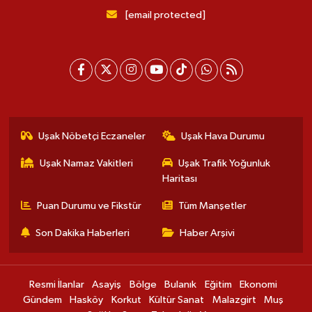
[email protected]
Uşak Nöbetçi Eczaneler
Uşak Hava Durumu
Uşak Namaz Vakitleri
Uşak Trafik Yoğunluk
Haritası
Puan Durumu ve Fikstür
Tüm Manşetler
Son Dakika Haberleri
Haber Arşivi
Resmi İlanlar
Asayiş
Bölge
Bulanık
Eğitim
Ekonomi
Gündem
Hasköy
Korkut
Kültür Sanat
Malazgirt
Muş