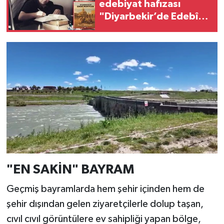
edebiyat hafızası
"Diyarbekir’de Edebî
Muhitler" ile gün
yüzüne çıktı
"EN SAKİN" BAYRAM
Geçmiş bayramlarda hem şehir içinden hem de
şehir dışından gelen ziyaretçilerle dolup taşan,
cıvıl cıvıl görüntülere ev sahipliği yapan bölge,