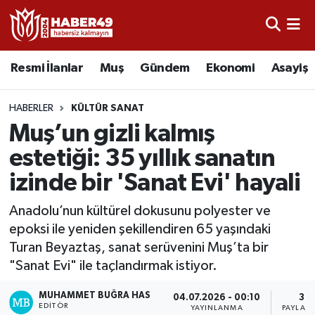
Resmi İlanlar
Uşak Nöbetçi Eczaneler
Resmi İlanlar
Muş
Gündem
Ekonomi
Asayiş
Asayiş
Uşak Hava Durumu
HABERLER
KÜLTÜR SANAT
Bölge
Uşak Namaz Vakitleri
Muş’un gizli kalmış
estetiği: 35 yıllık sanatın
Eğitim
Uşak Trafik Yoğunluk Haritası
izinde bir 'Sanat Evi' hayali
Ekonomi
TFF 2.Lig Kırmızı Grup Puan Durumu ve Fikstür
Anadolu’nun kültürel dokusunu polyester ve
epoksi ile yeniden şekillendiren 65 yaşındaki
Sağlık
Tüm Manşetler
Turan Beyaztaş, sanat serüvenini Muş’ta bir
"Sanat Evi" ile taçlandırmak istiyor.
Gündem
Son Dakika Haberleri
MUHAMMET BUĞRA HAS
04.07.2026 - 00:10
3
Spor
Haber Arşivi
EDITÖR
YAYINLANMA
PAYLAŞ