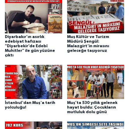
Diyarbakır’ın asırlık
Muş Kültür ve Turizm
edebiyat hafızası
Müdürü Şengül:
"Diyarbekir’de Edebî
Malazgirt'in mirasını
Muhitler" ile gün yüzüne
geleceğe taşıyoruz
çıktı
İstanbul'dan Muş'a tarih
Muş’ta 530 yıllık gelenek
yolculuğu!
hayat buldu: Çocukların
mutluluk dolu günü