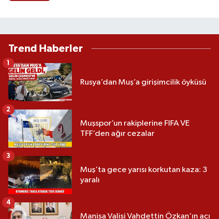
Trend Haberler
1
Rusya’dan Muş’a girişimcilik öyküsü
2
Muşspor’un rakiplerine FIFA VE
TFF’den ağır cezalar
3
Muş’ta gece yarısı korkutan kaza: 3
yaralı
4
Manisa Valisi Vahdettin Özkan’ın acı