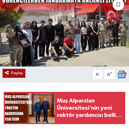
Siyaset
Teknoloji
Kültür Sanat
Muş
Hasköy
Paylaş
-
+
A
A
Korkut
Bulanık
Muş Alparslan
Üniversitesi’nin yeni
Malazgirt
rektör yardımcısı belli
oldu
Varto