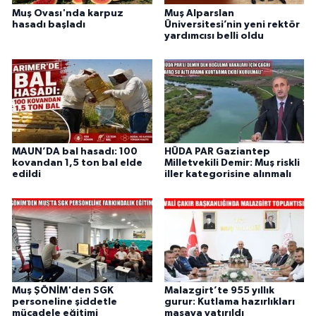
Muş Ovası'nda karpuz
Muş Alparslan
hasadı başladı
Üniversitesi’nin yeni rektör
yardımcısı belli oldu
MAUN’DA bal hasadı: 100
HÜDA PAR Gaziantep
kovandan 1,5 ton bal elde
Milletvekili Demir: Muş riskli
edildi
iller kategorisine alınmalı
Muş ŞÖNİM'den SGK
Malazgirt’te 955 yıllık
personeline şiddetle
gurur: Kutlama hazırlıkları
mücadele eğitimi
masaya yatırıldı