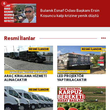
6
Bulanık Esnaf Odası Başkanı Ersin
Koşuncu kalp krizine yenik düştü
Resmi İlanlar
RESMİ İLANDIR
RESMİ İLANDIR
ARAÇ KİRALAMA HİZMETİ
LED PROJEKTÖR
ALINACAKTIR
YAPTIRILACAKTIR
RESMİ İLANDIR