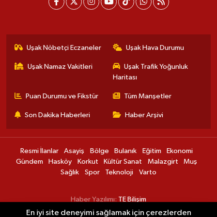
Uşak Nöbetçi Eczaneler
Uşak Hava Durumu
Uşak Namaz Vakitleri
Uşak Trafik Yoğunluk
Haritası
Puan Durumu ve Fikstür
Tüm Manşetler
Son Dakika Haberleri
Haber Arşivi
Resmi İlanlar
Asayiş
Bölge
Bulanık
Eğitim
Ekonomi
Gündem
Hasköy
Korkut
Kültür Sanat
Malazgirt
Muş
Sağlık
Spor
Teknoloji
Varto
Haber Yazılımı:
TE Bilişim
En iyi site deneyimi sağlamak için çerezlerden