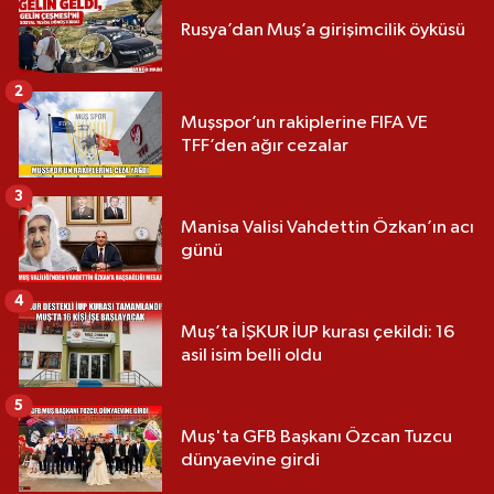
Rusya’dan Muş’a girişimcilik öyküsü
2
Muşspor’un rakiplerine FIFA VE
TFF’den ağır cezalar
3
Manisa Valisi Vahdettin Özkan’ın acı
günü
4
Muş’ta İŞKUR İUP kurası çekildi: 16
asil isim belli oldu
5
Muş'ta GFB Başkanı Özcan Tuzcu
dünyaevine girdi