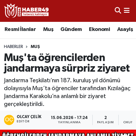
Resmi İlanlar
Uşak Nöbetçi Eczaneler
Resmi İlanlar
Muş
Gündem
Ekonomi
Asayiş
Asayiş
Uşak Hava Durumu
HABERLER
MUŞ
Bölge
Uşak Namaz Vakitleri
Muş'ta öğrencilerden
jandarmaya sürpriz ziyaret
Eğitim
Uşak Trafik Yoğunluk Haritası
Jandarma Teşkilatı’nın 187. kuruluş yıl dönümü
Ekonomi
TFF 2.Lig Kırmızı Grup Puan Durumu ve Fikstür
dolayısıyla Muş’ta öğrenciler tarafından Kızılağaç
Jandarma Karakolu’na anlamlı bir ziyaret
Sağlık
Tüm Manşetler
gerçekleştirildi.
Gündem
Son Dakika Haberleri
OLCAY ÇELIK
15.06.2026 - 17:24
2
1
EDITÖR
YAYINLANMA
PAYLAŞIM
OKUNM
Spor
Haber Arşivi