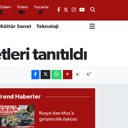
Galeri
Video
Yazarlar
Kültür Sanat
Teknoloji
eri tanıtıldı
-
+
A
A
Trend Haberler
Rusya’dan Muş’a
girişimcilik öyküsü