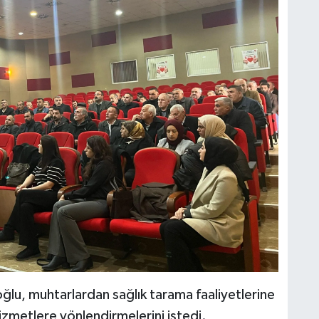
ğlu, muhtarlardan sağlık tarama faaliyetlerine
izmetlere yönlendirmelerini istedi.