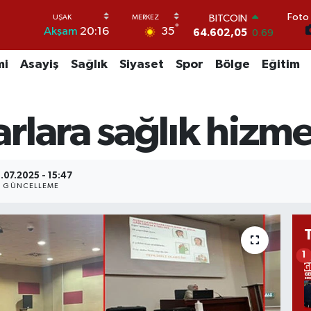
Foto 
DOLAR
°
35
Akşam
20:16
47,5986
0.06
EURO
55,0700
0.1
mi
Asayiş
Sağlık
Siyaset
Spor
Bölge
Eğitim
STERLİN
64,2438
0.21
GRAM ALTIN
lara sağlık hizmetl
6513.94
0.32
BİST100
13.768
48
BITCOIN
.07.2025 - 15:47
64.602,05
0.69
GÜNCELLEME
1