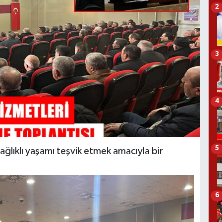
2
3
4
5
ağlıklı yaşamı teşvik etmek amacıyla bir
6