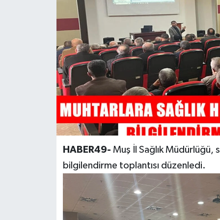
Siyaset
Teknoloji
Kültür Sanat
Muş
Hasköy
Korkut
HABER49-
Muş İl Sağlık Müdürlüğü, s
bilgilendirme toplantısı düzenledi.
Bulanık
Malazgirt
Varto