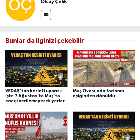
Olcay Çelik
Bunlar da ilginizi çekebilir
VEDAŞ'tan kesinti uyarısı:
Muş Ovası'nda facianın
İşte 7 Ağustos'ta Muş’ta
eşiğinden dönüldü
enerji verilemeyecek yerler