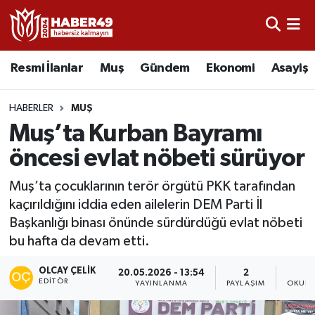
Resmi İlanlar
Uşak Nöbetçi Eczaneler
Resmi İlanlar
Muş
Gündem
Ekonomi
Asayiş
Asayiş
Uşak Hava Durumu
HABERLER
MUŞ
Bölge
Uşak Namaz Vakitleri
Muş’ta Kurban Bayramı
öncesi evlat nöbeti sürüyor
Eğitim
Uşak Trafik Yoğunluk Haritası
Muş’ta çocuklarının terör örgütü PKK tarafından
Ekonomi
TFF 2.Lig Kırmızı Grup Puan Durumu ve Fikstür
kaçırıldığını iddia eden ailelerin DEM Parti İl
Başkanlığı binası önünde sürdürdüğü evlat nöbeti
Sağlık
Tüm Manşetler
bu hafta da devam etti.
Gündem
Son Dakika Haberleri
OLCAY ÇELIK
20.05.2026 - 13:54
2
EDITÖR
YAYINLANMA
PAYLAŞIM
OKUNM
Spor
Haber Arşivi