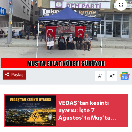
Siyaset
Teknoloji
Kültür Sanat
Muş
Hasköy
Paylaş
-
+
A
A
Korkut
Bulanık
VEDAŞ'tan kesinti
uyarısı: İşte 7
Malazgirt
Ağustos'ta Muş’ta
enerji verilemeyecek
Varto