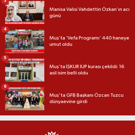
3
Manisa Valisi Vahdettin Özkan’ın acı
günü
4
Muş’ta ‘Vefa Programı’ 440 haneye
umut oldu
5
Muş’ta İŞKUR İUP kurası çekildi: 16
asil isim belli oldu
6
Muş'ta GFB Başkanı Özcan Tuzcu
dünyaevine girdi