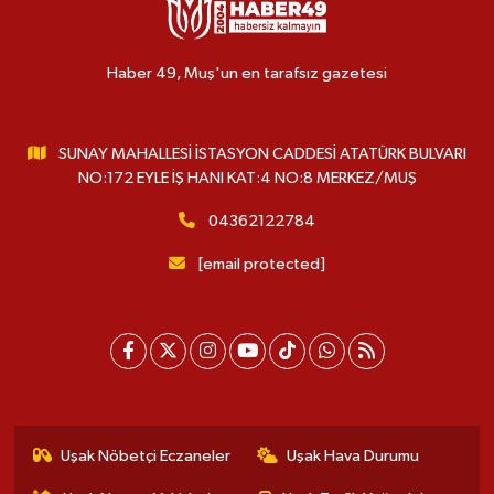
Haber 49, Muş'un en tarafsız gazetesi
SUNAY MAHALLESİ İSTASYON CADDESİ ATATÜRK BULVARI
NO:172 EYLE İŞ HANI KAT:4 NO:8 MERKEZ/MUŞ
04362122784
[email protected]
Uşak Nöbetçi Eczaneler
Uşak Hava Durumu