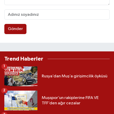
Gönder
Trend Haberler
1
Rusya’dan Muş’a girişimcilik öyküsü
2
Muşspor’un rakiplerine FIFA VE
TFF’den ağır cezalar