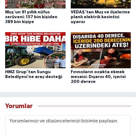
Muş'un 91 yıllık nüfus
VEDAŞ'tan Muş ve ilçelerine
serüveni: 157 bin kişiden
planlı elektrik kesintisi
389 bin kişiye
uyarısı
HMZ Grup’tan Sungu
Fırıncıların sıcakta ekmek
Belediyesi’ne araç desteği
mesaisi: Dışarısı 40, içerisi
200 derece
Yorumlar