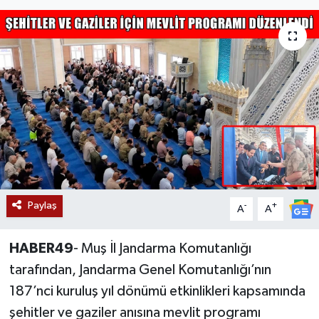
Siyaset
Teknoloji
Kültür Sanat
Muş
Hasköy
Paylaş
Korkut
-
+
A
A
Bulanık
HABER49
- Muş İl Jandarma Komutanlığı
tarafından, Jandarma Genel Komutanlığı’nın
Malazgirt
187’nci kuruluş yıl dönümü etkinlikleri kapsamında
şehitler ve gaziler anısına mevlit programı
Varto