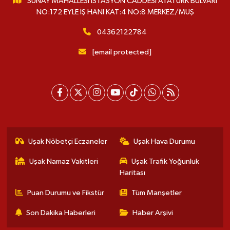
SUNAY MAHALLESİ İSTASYON CADDESİ ATATÜRK BULVARI
NO:172 EYLE İŞ HANI KAT:4 NO:8 MERKEZ/MUŞ
04362122784
[email protected]
Uşak Nöbetçi Eczaneler
Uşak Hava Durumu
Uşak Namaz Vakitleri
Uşak Trafik Yoğunluk
Haritası
Puan Durumu ve Fikstür
Tüm Manşetler
Son Dakika Haberleri
Haber Arşivi