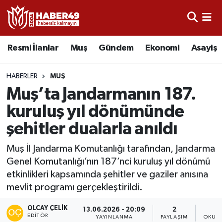
Resmi İlanlar
Uşak Nöbetçi Eczaneler
Resmi İlanlar
Muş
Gündem
Ekonomi
Asayiş
Asayiş
Uşak Hava Durumu
HABERLER
MUŞ
Bölge
Uşak Namaz Vakitleri
Muş’ta Jandarmanın 187.
kuruluş yıl dönümünde
Eğitim
Uşak Trafik Yoğunluk Haritası
şehitler dualarla anıldı
Ekonomi
TFF 2.Lig Kırmızı Grup Puan Durumu ve Fikstür
Muş İl Jandarma Komutanlığı tarafından, Jandarma
Genel Komutanlığı’nın 187’nci kuruluş yıl dönümü
Sağlık
Tüm Manşetler
etkinlikleri kapsamında şehitler ve gaziler anısına
mevlit programı gerçekleştirildi.
Gündem
Son Dakika Haberleri
OLCAY ÇELIK
13.06.2026 - 20:09
2
Spor
Haber Arşivi
EDITÖR
YAYINLANMA
PAYLAŞIM
OKUNM