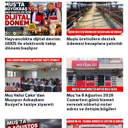
Hayvancılıkta dijital devrim:
Muşlu üreticilere destek
GEKİS ile elektronik takip
ödemesi hesaplara yatırıldı
dönemi başlıyor
Muş Valisi Çakır’dan
Muş'ta 8 Ağustos 2026
Muşspor Asbaşkanı
Cumartesi günü hizmet
Bozyel’e taziye ziyareti
verecek nöbetçi noter
adres ve iletişim bilgileri