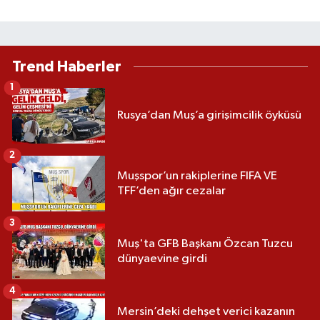
Trend Haberler
1
Rusya’dan Muş’a girişimcilik öyküsü
2
Muşspor’un rakiplerine FIFA VE
TFF’den ağır cezalar
3
Muş'ta GFB Başkanı Özcan Tuzcu
dünyaevine girdi
4
Mersin’deki dehşet verici kazanın