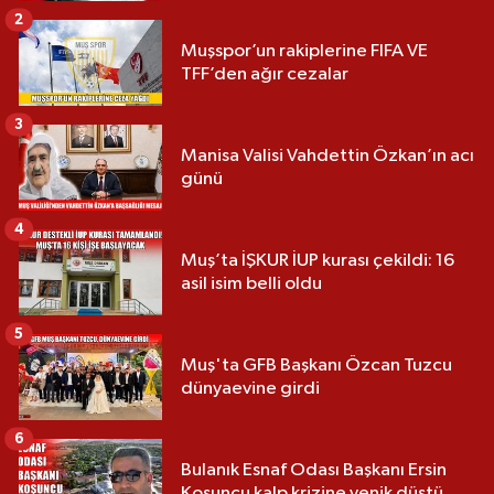
2
Muşspor’un rakiplerine FIFA VE
TFF’den ağır cezalar
3
Manisa Valisi Vahdettin Özkan’ın acı
günü
4
Muş’ta İŞKUR İUP kurası çekildi: 16
asil isim belli oldu
5
Muş'ta GFB Başkanı Özcan Tuzcu
dünyaevine girdi
6
Bulanık Esnaf Odası Başkanı Ersin
Koşuncu kalp krizine yenik düştü