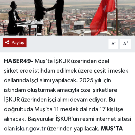
Siyaset
Teknoloji
Kültür Sanat
Paylaş
-
+
A
A
Muş
HABER49-
Muş’ta İŞKUR üzerinden özel
şirketlerde istihdam edilmek üzere çeşitli meslek
Hasköy
dallarında işçi alımı yapılacak. 2025 yılı için
Korkut
istihdam oluşturmak amacıyla özel şirketlere
İŞKUR üzerinden işçi alımı devam ediyor. Bu
Bulanık
doğrultuda Muş’ta 11 meslek dalında 17 kişi işe
Malazgirt
alınacak. Başvurular İŞKUR’un resmi internet sitesi
olan
iskur.gov.tr
üzerinden yapılacak.
MUŞ’TA
Varto