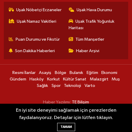
Uşak Nöbetçi Eczaneler
Uşak Hava Durumu
Uşak Namaz Vakitleri
Uşak Trafik Yoğunluk
Haritası
Puan Durumu ve Fikstür
Tüm Manşetler
Son Dakika Haberleri
Haber Arşivi
Resmi İlanlar
Asayiş
Bölge
Bulanık
Eğitim
Ekonomi
Gündem
Hasköy
Korkut
Kültür Sanat
Malazgirt
Muş
Sağlık
Spor
Teknoloji
Varto
Haber Yazılımı:
TE Bilişim
En iyi site deneyimi sağlamak için çerezlerden
faydalanıyoruz. Detaylar için lütfen tıklayın.
Muş Ovası'nda karpuz hasadı başladı
00:15
TAMAM