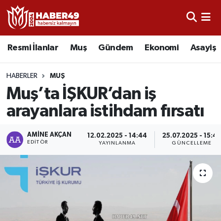
Resmi İlanlar
Uşak Nöbetçi Eczaneler
Resmi İlanlar
Muş
Gündem
Ekonomi
Asayiş
Asayiş
Uşak Hava Durumu
HABERLER
MUŞ
Bölge
Uşak Namaz Vakitleri
Muş’ta İŞKUR’dan iş
arayanlara istihdam fırsatı
Eğitim
Uşak Trafik Yoğunluk Haritası
AMINE AKÇAN
12.02.2025 - 14:44
25.07.2025 - 15:4
Ekonomi
TFF 2.Lig Kırmızı Grup Puan Durumu ve Fikstür
EDITÖR
YAYINLANMA
GÜNCELLEME
Sağlık
Tüm Manşetler
Gündem
Son Dakika Haberleri
Spor
Haber Arşivi