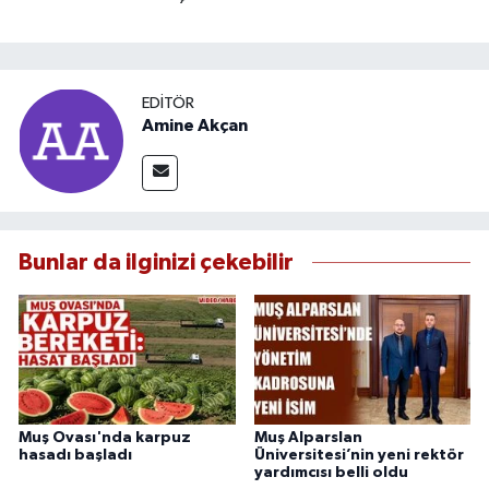
EDITÖR
Amine Akçan
Bunlar da ilginizi çekebilir
Muş Ovası'nda karpuz
Muş Alparslan
hasadı başladı
Üniversitesi’nin yeni rektör
yardımcısı belli oldu