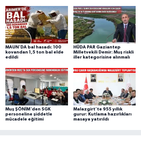
MAUN’DA bal hasadı: 100
HÜDA PAR Gaziantep
kovandan 1,5 ton bal elde
Milletvekili Demir: Muş riskli
edildi
iller kategorisine alınmalı
Muş ŞÖNİM'den SGK
Malazgirt’te 955 yıllık
personeline şiddetle
gurur: Kutlama hazırlıkları
mücadele eğitimi
masaya yatırıldı