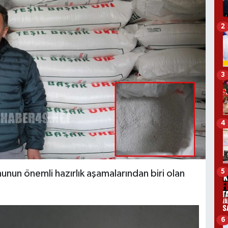
2
3
4
5
nunun önemli hazırlık aşamalarından biri olan
6