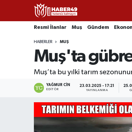
Resmi İlanlar
Uşak Nöbetçi Eczaneler
Resmi İlanlar
Muş
Gündem
Ekono
Asayiş
Uşak Hava Durumu
HABERLER
MUŞ
Muş'ta gübre 
Bölge
Uşak Namaz Vakitleri
Eğitim
Uşak Trafik Yoğunluk Haritası
Muş’ta bu yılki tarım sezonunun
Ekonomi
TFF 2.Lig Kırmızı Grup Puan Durumu ve Fikstür
YAĞMUR CIN
23.03.2025 - 17:21
25.0
EDITÖR
YAYINLANMA
G
Sağlık
Tüm Manşetler
Gündem
Son Dakika Haberleri
Spor
Haber Arşivi