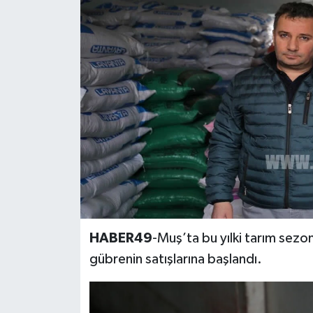
Siyaset
Teknoloji
Kültür Sanat
Muş
Hasköy
Korkut
HABER49
-Muş’ta bu yılki tarım sezo
Bulanık
gübrenin satışlarına başlandı.
Malazgirt
Varto