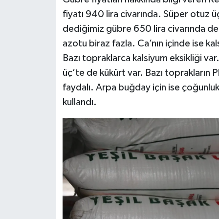
fiyatı 940 lira civarında. Süper otuz ü
dediğimiz gübre 650 lira civarında değ
azotu biraz fazla. Ca’nın içinde ise ka
Bazı topraklarca kalsiyum eksikliği var
üç’te de kükürt var. Bazı toprakların 
faydalı. Arpa buğday için ise çoğunluk k
kullandı.