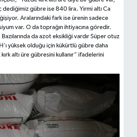
ç dediğimiz gübre ise 840 lira. Yirmi altı Ca
işiyor. Aralarındaki fark ise ürenin sadece
lsiyum var. O da toprağın ihtiyacına göredir.
. Bazılarında da azot eksikliği vardır Süper otuz
PH’ı yüksek olduğu için kükürtlü gübre daha
ırk altı üre gübresini kullanır” ifadelerini