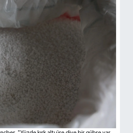
nçber, "Yüzde kırk altı üre diye bir gübre var,