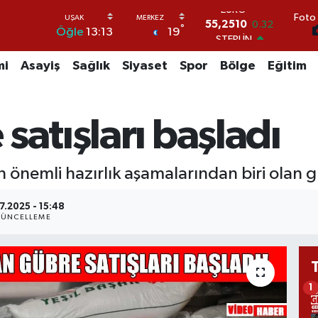
Foto 
STERLİN
°
19
Öğle
13:13
64,4811
0.38
GRAM ALTIN
6660.55
0.03
mi
Asayiş
Sağlık
Siyaset
Spor
Bölge
Eğitim
BİST100
13.779
-14
BITCOIN
satışları başladı
64.960,21
0.87
DOLAR
47,7436
0.18
EURO
 önemli hazırlık aşamalarından biri olan g
55,2510
0.32
7.2025 - 15:48
ÜNCELLEME
1