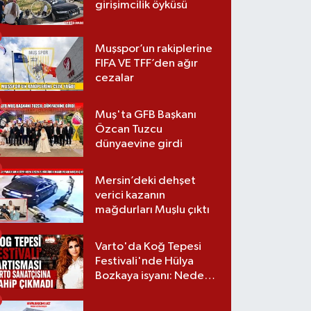
girişimcilik öyküsü
Muşspor’un rakiplerine
FIFA VE TFF’den ağır
cezalar
Muş'ta GFB Başkanı
Özcan Tuzcu
dünyaevine girdi
Mersin’deki dehşet
verici kazanın
mağdurları Muşlu çıktı
Varto'da Koğ Tepesi
Festivali'nde Hülya
Bozkaya isyanı: Neden
davet edilmedi?