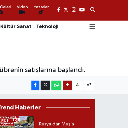
Galeri
Video
Yazarlar
Kültür Sanat
Teknoloji
übrenin satışlarına başlandı.
-
+
A
A
Trend Haberler
Rusya’dan Muş’a