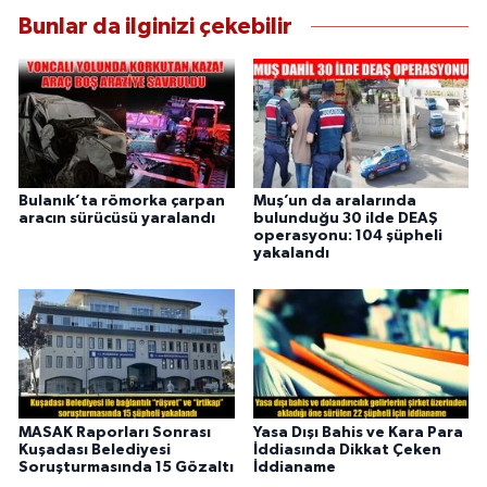
Bunlar da ilginizi çekebilir
Bulanık’ta römorka çarpan
Muş’un da aralarında
aracın sürücüsü yaralandı
bulunduğu 30 ilde DEAŞ
operasyonu: 104 şüpheli
yakalandı
MASAK Raporları Sonrası
Yasa Dışı Bahis ve Kara Para
Kuşadası Belediyesi
İddiasında Dikkat Çeken
Soruşturmasında 15 Gözaltı
İddianame