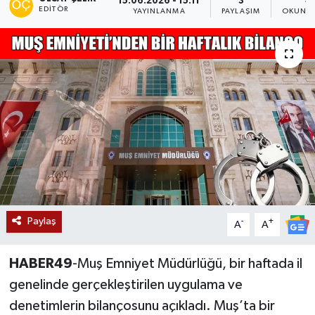
15.06.2026 - 15:11
3
4
EDITÖR
YAYINLANMA
PAYLAŞIM
OKUNMA
Siyaset
Teknoloji
Kültür Sanat
Muş
Hasköy
Korkut
Paylaş
-
+
A
A
Bulanık
HABER49
-Muş Emniyet Müdürlüğü, bir haftada il
Malazgirt
genelinde gerçekleştirilen uygulama ve
denetimlerin bilançosunu açıkladı. Muş’ta bir
Varto