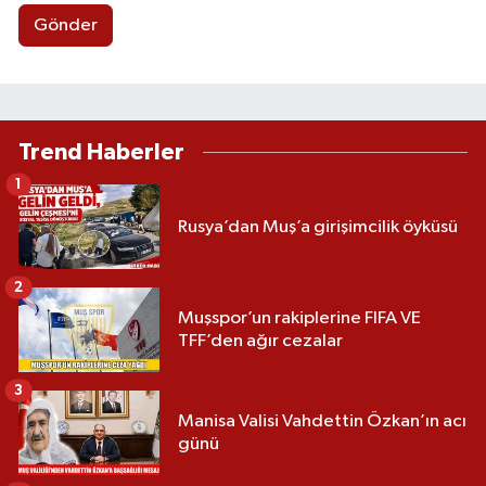
Gönder
Trend Haberler
1
Rusya’dan Muş’a girişimcilik öyküsü
2
Muşspor’un rakiplerine FIFA VE
TFF’den ağır cezalar
3
Manisa Valisi Vahdettin Özkan’ın acı
günü