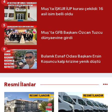
4
Muş’ta İŞKUR İUP kurası çekildi: 16
asil isim belli oldu
5
Muş'ta GFB Başkanı Özcan Tuzcu
dünyaevine girdi
6
Bulanık Esnaf Odası Başkanı Ersin
Koşuncu kalp krizine yenik düştü
Resmi İlanlar
RESMİ İLANDIR
RESMİ İLANDIR