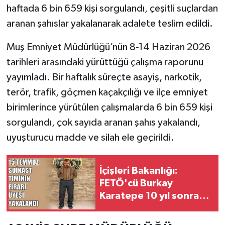
haftada 6 bin 659 kişi sorgulandı, çeşitli suçlardan
aranan şahıslar yakalanarak adalete teslim edildi.
Muş Emniyet Müdürlüğü’nün 8-14 Haziran 2026
tarihleri arasındaki yürüttüğü çalışma raporunu
yayımladı. Bir haftalık süreçte asayiş, narkotik,
terör, trafik, göçmen kaçakçılığı ve ilçe emniyet
birimlerince yürütülen çalışmalarda 6 bin 659 kişi
sorgulandı, çok sayıda aranan şahıs yakalandı,
uyuşturucu madde ve silah ele geçirildi.
İçişleri Bakanlığı:
FETÖ'cü Burkay
Karatepe 10 yıl sonra
yakalandı