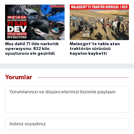
Muş dahil 71 ilde narkotik
Malazgirt'te takla atan
operasyonu: 832 kilo
traktörün sürücüsü
uyuşturucu ele geçirildi
hayatını kaybetti
Yorumlar