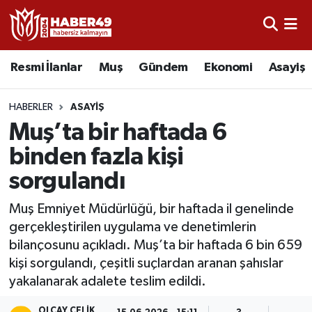
Resmi İlanlar
Uşak Nöbetçi Eczaneler
Resmi İlanlar
Muş
Gündem
Ekonomi
Asayiş
Asayiş
Uşak Hava Durumu
HABERLER
ASAYIŞ
Bölge
Uşak Namaz Vakitleri
Muş’ta bir haftada 6
binden fazla kişi
Eğitim
Uşak Trafik Yoğunluk Haritası
sorgulandı
Ekonomi
TFF 2.Lig Kırmızı Grup Puan Durumu ve Fikstür
Muş Emniyet Müdürlüğü, bir haftada il genelinde
gerçekleştirilen uygulama ve denetimlerin
Sağlık
Tüm Manşetler
bilançosunu açıkladı. Muş’ta bir haftada 6 bin 659
kişi sorgulandı, çeşitli suçlardan aranan şahıslar
Gündem
Son Dakika Haberleri
yakalanarak adalete teslim edildi.
Spor
Haber Arşivi
OLCAY ÇELIK