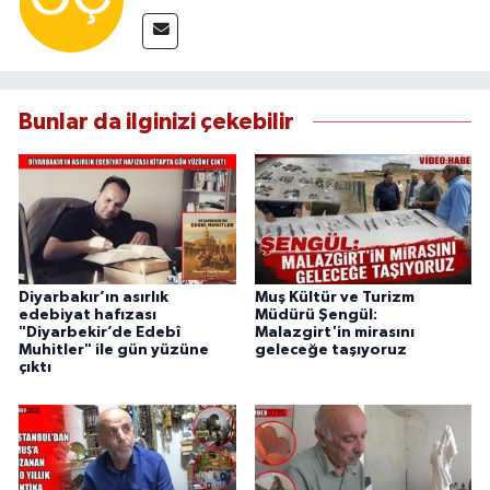
Bunlar da ilginizi çekebilir
Diyarbakır’ın asırlık
Muş Kültür ve Turizm
edebiyat hafızası
Müdürü Şengül:
"Diyarbekir’de Edebî
Malazgirt'in mirasını
Muhitler" ile gün yüzüne
geleceğe taşıyoruz
çıktı