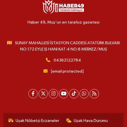
Haber 49, Muş'un en tarafsız gazetesi
SUNAY MAHALLESİ İSTASYON CADDESİ ATATÜRK BULVARI
NO:172 EYLE İŞ HANI KAT:4 NO:8 MERKEZ/MUŞ
04362122784
[email protected]
Uşak Nöbetçi Eczaneler
Uşak Hava Durumu