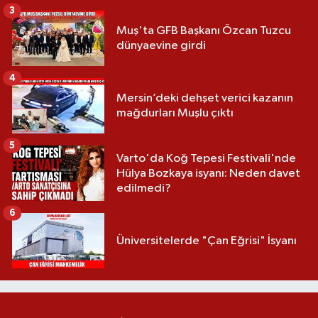
3
Muş'ta GFB Başkanı Özcan Tuzcu
dünyaevine girdi
4
Mersin’deki dehşet verici kazanın
mağdurları Muşlu çıktı
5
Varto'da Koğ Tepesi Festivali'nde
Hülya Bozkaya isyanı: Neden davet
edilmedi?
6
Üniversitelerde "Çan Eğrisi" İsyanı