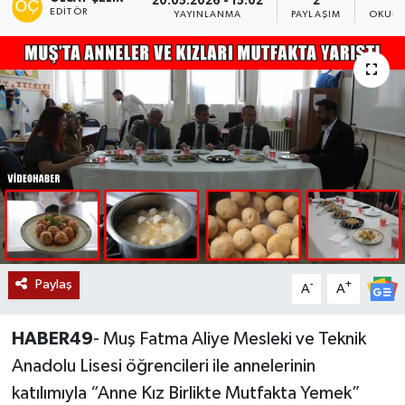
20.05.2026 - 15:02
2
EDITÖR
YAYINLANMA
PAYLAŞIM
OKUNM
Siyaset
Teknoloji
Kültür Sanat
Muş
Hasköy
Korkut
Paylaş
-
+
A
A
Bulanık
HABER49
- Muş Fatma Aliye Mesleki ve Teknik
Malazgirt
Anadolu Lisesi öğrencileri ile annelerinin
katılımıyla “Anne Kız Birlikte Mutfakta Yemek”
Varto