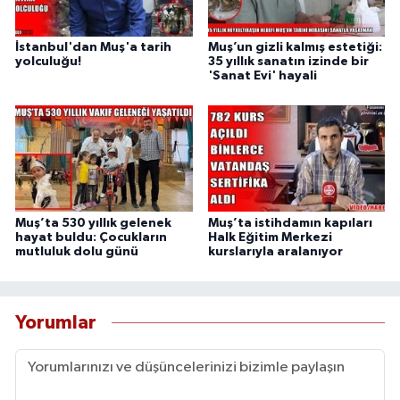
İstanbul'dan Muş'a tarih
Muş’un gizli kalmış estetiği:
yolculuğu!
35 yıllık sanatın izinde bir
'Sanat Evi' hayali
Muş’ta 530 yıllık gelenek
Muş’ta istihdamın kapıları
hayat buldu: Çocukların
Halk Eğitim Merkezi
mutluluk dolu günü
kurslarıyla aralanıyor
Yorumlar