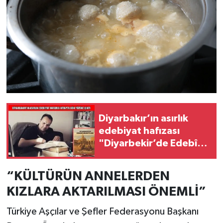
Diyarbakır’ın asırlık
edebiyat hafızası
"Diyarbekir’de Edebî
Muhitler" ile gün
yüzüne çıktı
“KÜLTÜRÜN ANNELERDEN
KIZLARA AKTARILMASI ÖNEMLİ”
Türkiye Aşçılar ve Şefler Federasyonu Başkanı