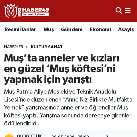
Resmi İlanlar
Uşak Nöbetçi Eczaneler
Resmi İlanlar
Muş
Gündem
Ekonomi
Asayiş
Asayiş
Uşak Hava Durumu
HABERLER
KÜLTÜR SANAT
Bölge
Uşak Namaz Vakitleri
Muş’ta anneler ve kızları
en güzel ‘Muş köftesi’ni
Eğitim
Uşak Trafik Yoğunluk Haritası
yapmak için yarıştı
Ekonomi
TFF 2.Lig Kırmızı Grup Puan Durumu ve Fikstür
Muş Fatma Aliye Mesleki ve Teknik Anadolu
Lisesi’nde düzenlenen “Anne Kız Birlikte Mutfakta
Sağlık
Tüm Manşetler
Yemek” yarışmasında anneler ve öğrenciler Muş
köftesi yaptı. Yarışma sonunda dereceye girenler
Gündem
Son Dakika Haberleri
ödüllendirildi.
Spor
Haber Arşivi
OLCAY ÇELIK