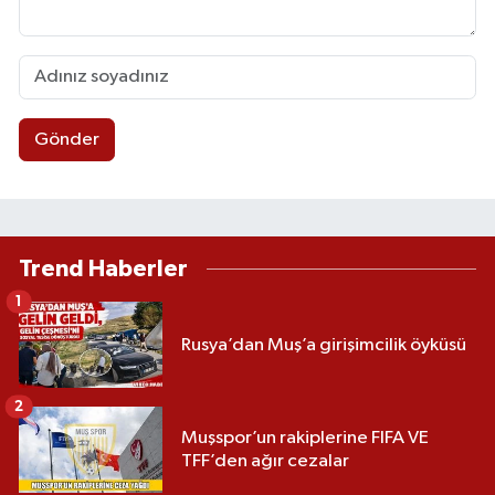
Gönder
Trend Haberler
1
Rusya’dan Muş’a girişimcilik öyküsü
2
Muşspor’un rakiplerine FIFA VE
TFF’den ağır cezalar