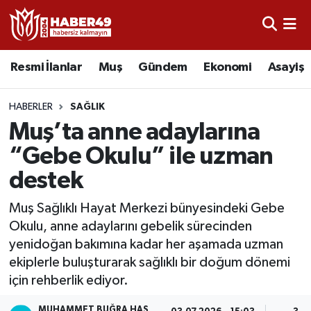
Resmi İlanlar
Uşak Nöbetçi Eczaneler
Resmi İlanlar
Muş
Gündem
Ekonomi
Asayiş
Asayiş
Uşak Hava Durumu
HABERLER
SAĞLIK
Bölge
Uşak Namaz Vakitleri
Muş’ta anne adaylarına
“Gebe Okulu” ile uzman
Eğitim
Uşak Trafik Yoğunluk Haritası
destek
Ekonomi
TFF 2.Lig Kırmızı Grup Puan Durumu ve Fikstür
Muş Sağlıklı Hayat Merkezi bünyesindeki Gebe
Okulu, anne adaylarını gebelik sürecinden
Sağlık
Tüm Manşetler
yenidoğan bakımına kadar her aşamada uzman
ekiplerle buluşturarak sağlıklı bir doğum dönemi
Gündem
Son Dakika Haberleri
için rehberlik ediyor.
Spor
Haber Arşivi
MUHAMMET BUĞRA HAS