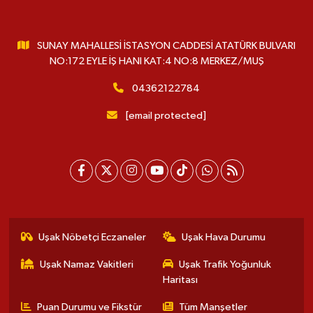
SUNAY MAHALLESİ İSTASYON CADDESİ ATATÜRK BULVARI
NO:172 EYLE İŞ HANI KAT:4 NO:8 MERKEZ/MUŞ
04362122784
[email protected]
Uşak Nöbetçi Eczaneler
Uşak Hava Durumu
Uşak Namaz Vakitleri
Uşak Trafik Yoğunluk
Haritası
Puan Durumu ve Fikstür
Tüm Manşetler