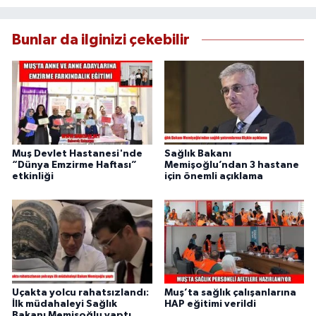
Bunlar da ilginizi çekebilir
Muş Devlet Hastanesi'nde
Sağlık Bakanı
“Dünya Emzirme Haftası”
Memişoğlu’ndan 3 hastane
etkinliği
için önemli açıklama
Uçakta yolcu rahatsızlandı:
Muş’ta sağlık çalışanlarına
İlk müdahaleyi Sağlık
HAP eğitimi verildi
Bakanı Memişoğlu yaptı