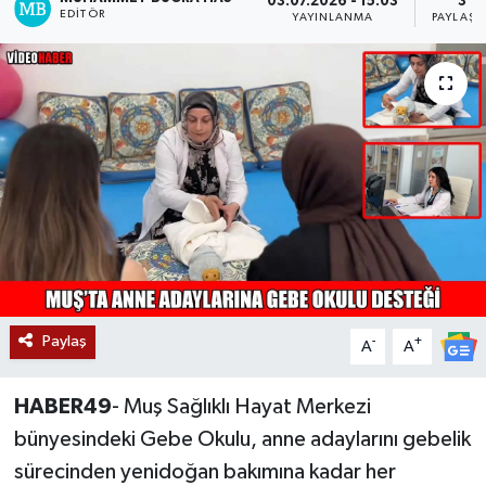
03.07.2026 - 15:03
3
EDITÖR
YAYINLANMA
PAYLAŞI
Siyaset
Teknoloji
Kültür Sanat
Muş
Hasköy
Korkut
Paylaş
-
+
A
A
Bulanık
HABER49
- Muş Sağlıklı Hayat Merkezi
Malazgirt
bünyesindeki Gebe Okulu, anne adaylarını gebelik
sürecinden yenidoğan bakımına kadar her
Varto