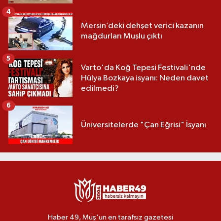
4
Mersin’deki dehşet verici kazanın
mağdurları Muşlu çıktı
5
Varto'da Koğ Tepesi Festivali'nde
Hülya Bozkaya isyanı: Neden davet
edilmedi?
6
Üniversitelerde "Çan Eğrisi" İsyanı
Haber 49, Muş'un en tarafsız gazetesi