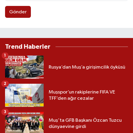
Gönder
Trend Haberler
1
Rusya’dan Muş’a girişimcilik öyküsü
2
Muşspor’un rakiplerine FIFA VE
TFF’den ağır cezalar
3
Muş'ta GFB Başkanı Özcan Tuzcu
dünyaevine girdi