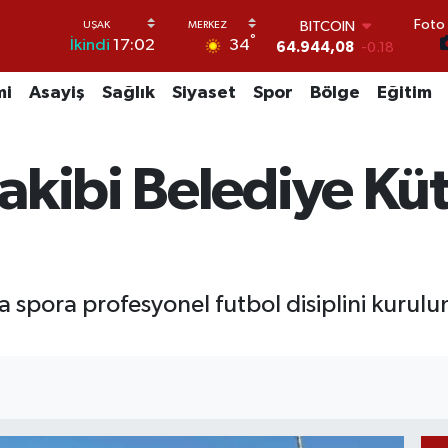
64.944,08
-0.18
Foto 
DOLAR
°
34
İkindi
17:02
47,7436
0.18
EURO
mi
Asayiş
Sağlık
Siyaset
Spor
Bölge
Eğitim
55,2510
0.32
STERLİN
64,4811
0.38
GRAM ALTIN
akibi Belediye Kü
6660.55
0.03
BİST100
13.779
-14
ya spora profesyonel futbol disiplini kuru