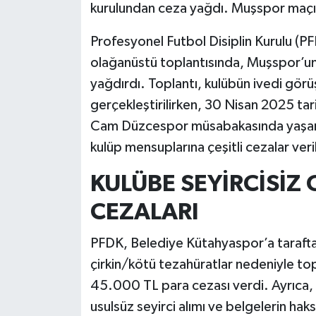
kurulundan ceza yağdı. Muşspor maçı 
Profesyonel Futbol Disiplin Kurulu (PF
olağanüstü toplantısında, Muşspor’un
yağdırdı. Toplantı, kulübün ivedi görü
gerçekleştirilirken, 30 Nisan 2025 t
Cam Düzcespor müsabakasında yaşanan 
kulüp mensuplarına çeşitli cezalar veri
KULÜBE SEYİRCİSİZ
CEZALARI
PFDK, Belediye Kütahyaspor’a taraftar
çirkin/kötü tezahüratlar nedeniyle t
45.000 TL para cezası verdi. Ayrıca, 
usulsüz seyirci alımı ve belgelerin haks