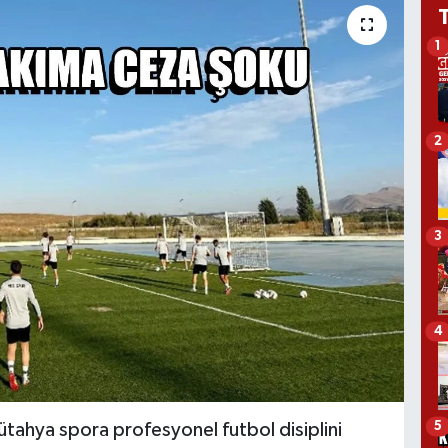
1
2
3
4
5
Kütahya spora profesyonel futbol disiplini