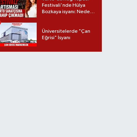
Festivali'nde Hülya
Bozkaya isyanı: Neden
davet edilmedi?
Üniversitelerde "Çan
Eğrisi" İsyanı