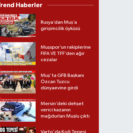
Trend Haberler
Rusya’dan Muş’a
girişimcilik öyküsü
Muşspor’un rakiplerine
FIFA VE TFF’den ağır
cezalar
Muş'ta GFB Başkanı
Özcan Tuzcu
dünyaevine girdi
Mersin’deki dehşet
verici kazanın
mağdurları Muşlu çıktı
Varto'da Koğ Tepesi