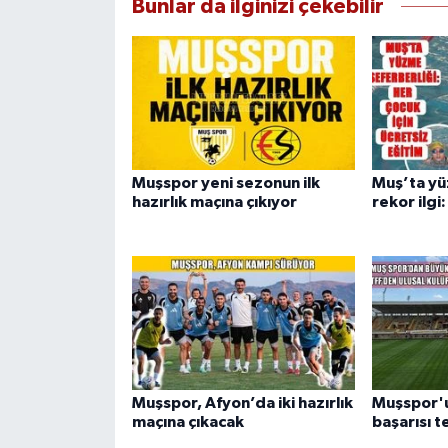
Bunlar da ilginizi çekebilir
Muşspor yeni sezonun ilk
Muş’ta yü
hazırlık maçına çıkıyor
rekor ilgi
Muşspor, Afyon’da iki hazırlık
Muşspor'
maçına çıkacak
başarısı t