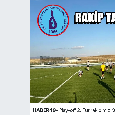
Siyaset
Teknoloji
Kültür Sanat
Muş
Hasköy
Korkut
Bulanık
Malazgirt
HABER49-
Play-off 2. Tur rakibimiz 
Varto