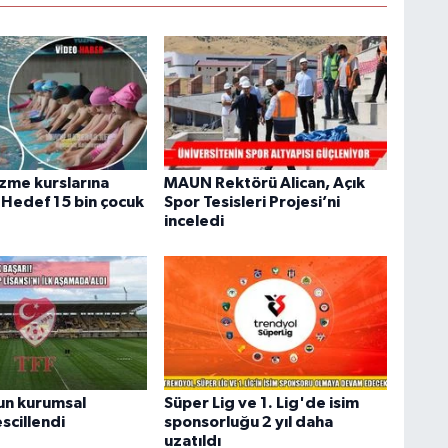
zme kurslarına
MAUN Rektörü Alican, Açık
: Hedef 15 bin çocuk
Spor Tesisleri Projesi’ni
inceledi
un kurumsal
Süper Lig ve 1. Lig'de isim
escillendi
sponsorluğu 2 yıl daha
uzatıldı