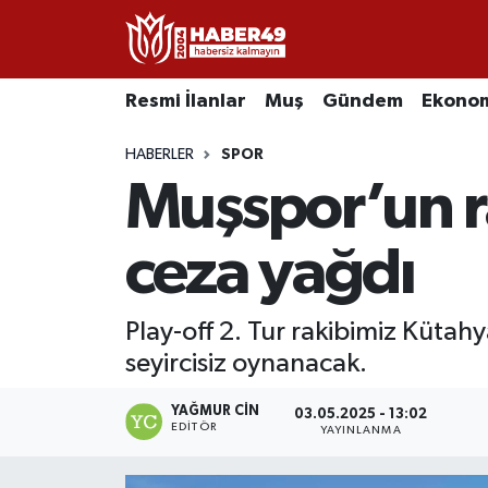
Resmi İlanlar
Uşak Nöbetçi Eczaneler
Resmi İlanlar
Muş
Gündem
Ekono
Asayiş
Uşak Hava Durumu
HABERLER
SPOR
Muşspor’un r
Bölge
Uşak Namaz Vakitleri
Eğitim
Uşak Trafik Yoğunluk Haritası
ceza yağdı
Ekonomi
TFF 2.Lig Kırmızı Grup Puan Durumu ve Fikstür
Play-off 2. Tur rakibimiz Kütah
seyircisiz oynanacak.
Sağlık
Tüm Manşetler
YAĞMUR CIN
Gündem
Son Dakika Haberleri
03.05.2025 - 13:02
EDITÖR
YAYINLANMA
Spor
Haber Arşivi