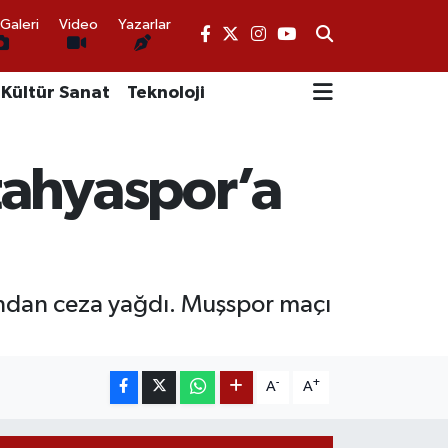
Galeri
Video
Yazarlar
Kültür Sanat
Teknoloji
tahyaspor’a
lundan ceza yağdı. Muşspor maçı
-
+
A
A