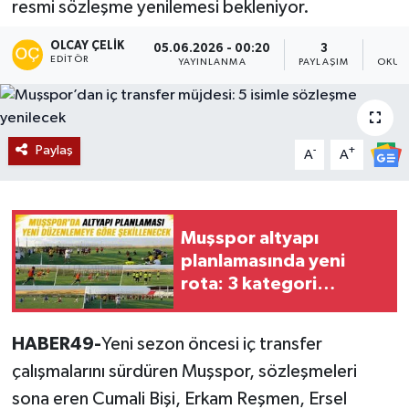
resmi sözleşme yenilemesi bekleniyor.
Siyaset
OLCAY ÇELIK
05.06.2026 - 00:20
3
EDITÖR
YAYINLANMA
PAYLAŞIM
OKUN
Teknoloji
Kültür Sanat
Paylaş
-
+
A
A
Muş
Hasköy
Muşspor altyapı
planlamasında yeni
Korkut
rota: 3 kategori
zorunlu, 2 kategori
Bulanık
isteğe bağlı
HABER49-
Yeni sezon öncesi iç transfer
Malazgirt
çalışmalarını sürdüren Muşspor, sözleşmeleri
sona eren Cumali Bişi, Erkam Reşmen, Ersel
Varto