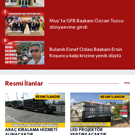
5
Muş'ta GFB Başkanı Özcan Tuzcu
dünyaevine girdi
6
Bulanık Esnaf Odası Başkanı Ersin
Koşuncu kalp krizine yenik düştü
Resmi İlanlar
RESMİ İLANDIR
RESMİ İLANDIR
ARAÇ KİRALAMA HİZMETİ
LED PROJEKTÖR
ALINACAKTIR
YAPTIRILACAKTIR