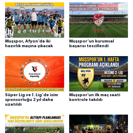
Muşspor, Afyon’da iki
Muşspor'un kurumsal
hazırlık maçına çıkacak
başarısı tescillendi
Süper Lig ve 1. Lig'de isim
Muşspor’un ilk maç saati
sponsorluğu 2 yıl daha
kontrole takıldı
uzatıldı