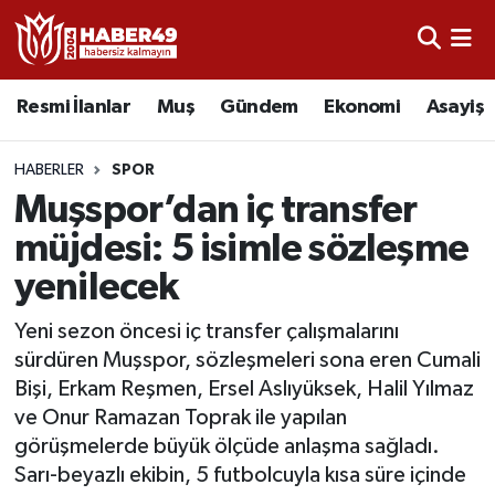
Resmi İlanlar
Uşak Nöbetçi Eczaneler
Resmi İlanlar
Muş
Gündem
Ekonomi
Asayiş
Asayiş
Uşak Hava Durumu
HABERLER
SPOR
Bölge
Uşak Namaz Vakitleri
Muşspor’dan iç transfer
müjdesi: 5 isimle sözleşme
Eğitim
Uşak Trafik Yoğunluk Haritası
yenilecek
Ekonomi
TFF 2.Lig Kırmızı Grup Puan Durumu ve Fikstür
Yeni sezon öncesi iç transfer çalışmalarını
sürdüren Muşspor, sözleşmeleri sona eren Cumali
Sağlık
Tüm Manşetler
Bişi, Erkam Reşmen, Ersel Aslıyüksek, Halil Yılmaz
ve Onur Ramazan Toprak ile yapılan
Gündem
Son Dakika Haberleri
görüşmelerde büyük ölçüde anlaşma sağladı.
Sarı-beyazlı ekibin, 5 futbolcuyla kısa süre içinde
Spor
Haber Arşivi