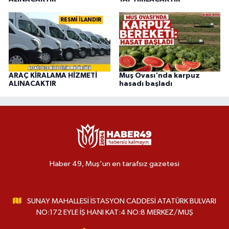
RESMİ İLANDIR
ARAÇ KİRALAMA HİZMETİ
Muş Ovası'nda karpuz
ALINACAKTIR
hasadı başladı
Haber 49, Muş'un en tarafsız gazetesi
SUNAY MAHALLESİ İSTASYON CADDESİ ATATÜRK BULVARI
NO:172 EYLE İŞ HANI KAT:4 NO:8 MERKEZ/MUŞ