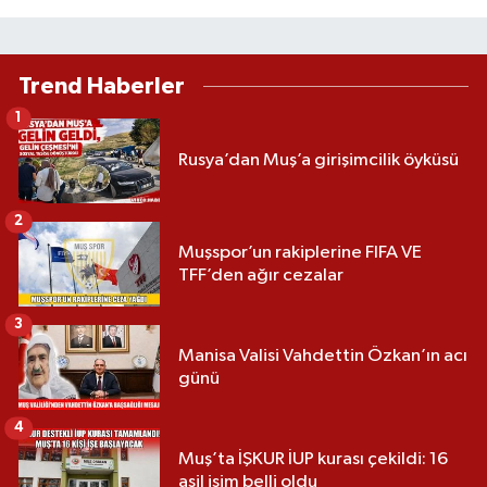
Trend Haberler
1
Rusya’dan Muş’a girişimcilik öyküsü
2
Muşspor’un rakiplerine FIFA VE
TFF’den ağır cezalar
3
Manisa Valisi Vahdettin Özkan’ın acı
günü
4
Muş’ta İŞKUR İUP kurası çekildi: 16
asil isim belli oldu