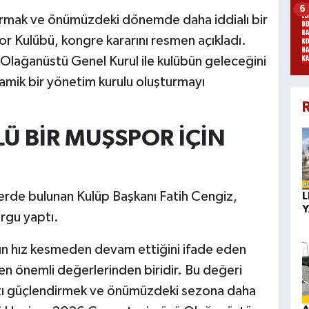
6
ırmak ve önümüzdeki dönemde daha iddialı bir
r Kulübü, kongre kararını resmen açıkladı.
 Olağanüstü Genel Kurul ile kulübün geleceğini
namik bir yönetim kurulu oluşturmayı
R
Ü BİR MUŞSPOR İÇİN
lerde bulunan Kulüp Başkanı Fatih Cengiz,
L
Y
rgu yaptı.
rın hız kesmeden devam ettiğini ifade eden
n önemli değerlerinden biridir. Bu değeri
ızı güçlendirmek ve önümüzdeki sezona daha