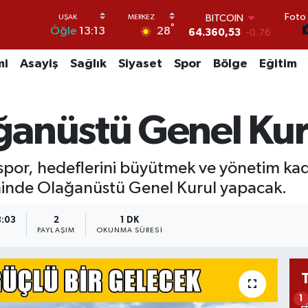
BITCOIN
Foto 
64.360,53
-0.76
°
28
Öğle
13:13
DOLAR
47,7143
0.16
mi
Asayiş
Sağlık
Siyaset
Spor
Bölge
Eğitim
EURO
55,0317
-0.02
STERLİN
64,2463
0.07
anüstü Genel Kuru
GRAM ALTIN
6574.81
1.44
BİST100
13.887
64
spor, hedeflerini büyütmek ve yönetim k
hinde Olağanüstü Genel Kurul yapacak.
8:03
2
1 DK
PAYLAŞIM
OKUNMA SÜRESI
1