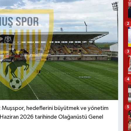
2
3
4
5
z Muşspor, hedeflerini büyütmek ve yönetim
Haziran 2026 tarihinde Olağanüstü Genel