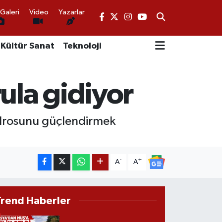
Galeri
Video
Yazarlar
Kültür Sanat
Teknoloji
la gidiyor
adrosunu güçlendirmek
-
+
A
A
Trend Haberler