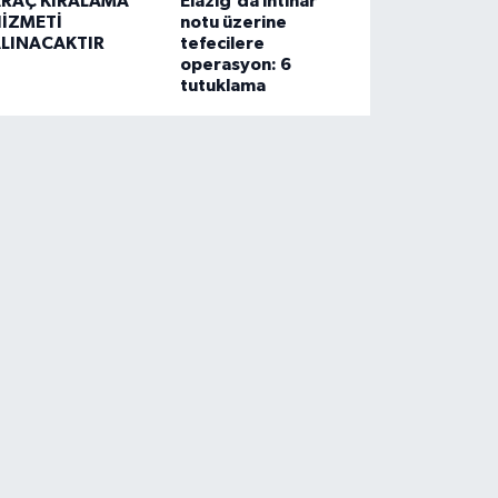
RAÇ KİRALAMA
Elazığ’da intihar
İZMETİ
notu üzerine
LINACAKTIR
tefecilere
operasyon: 6
tutuklama