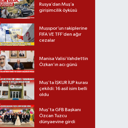
Rusya’dan Muş’a
girişimcilik öyküsü
Muşspor’un rakiplerine
FIFA VE TFF’den ağır
cezalar
Manisa Valisi Vahdettin
Özkan’ın acı günü
Muş’ta İŞKUR İUP kurası
çekildi: 16 asil isim belli
oldu
Muş'ta GFB Başkanı
Özcan Tuzcu
dünyaevine girdi