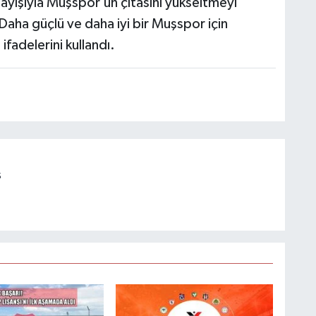
layışıyla Muşspor’un çıtasını yükseltmeyi
"Daha güçlü ve daha iyi bir Muşspor için
ifadelerini kullandı.
s