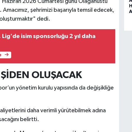
A
a 27 Haziran 2026 Cumartesi günü Olağanüstü
H
 Amacımız, şehrimizi başarıyla temsil edecek,
A
 oluşturmaktır" dedi.
. Lig'de isim sponsorluğu 2 yıl daha
e
İŞİDEN OLUŞACAK
por’un yönetim kurulu yapısında da değişikliğe
liyetlerini daha verimli yürütebilmek adına
acağını belirtti.