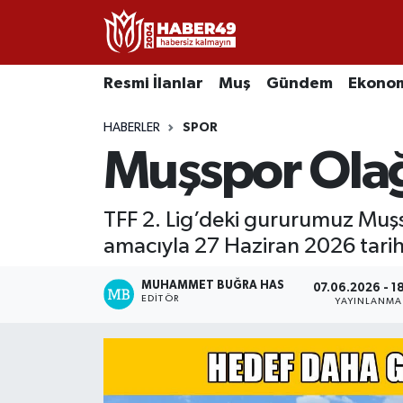
Resmi İlanlar
Uşak Nöbetçi Eczaneler
Resmi İlanlar
Muş
Gündem
Ekono
Asayiş
Uşak Hava Durumu
HABERLER
SPOR
Muşspor Olağ
Bölge
Uşak Namaz Vakitleri
Eğitim
Uşak Trafik Yoğunluk Haritası
TFF 2. Lig’deki gururumuz Muş
amacıyla 27 Haziran 2026 tari
Ekonomi
TFF 2.Lig Kırmızı Grup Puan Durumu ve Fikstür
MUHAMMET BUĞRA HAS
07.06.2026 - 1
Sağlık
Tüm Manşetler
EDITÖR
YAYINLANMA
Gündem
Son Dakika Haberleri
Spor
Haber Arşivi