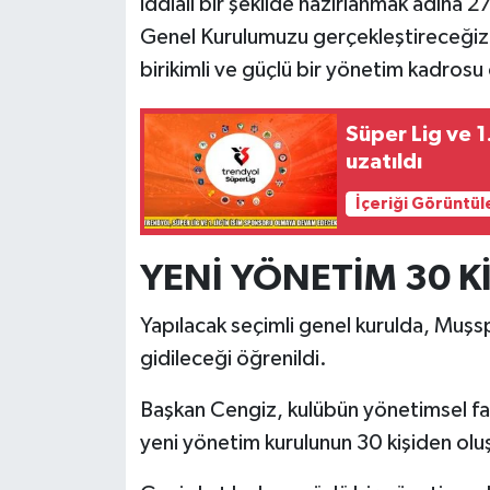
iddialı bir şekilde hazırlanmak adın
Genel Kurulumuzu gerçekleştireceğiz.
birikimli ve güçlü bir yönetim kadrosu
Süper Lig ve 1
uzatıldı
İçeriği Görüntül
YENİ YÖNETİM 30 K
Yapılacak seçimli genel kurulda, Muşs
gidileceği öğrenildi.
Başkan Cengiz, kulübün yönetimsel faa
yeni yönetim kurulunun 30 kişiden oluş