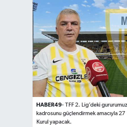
Siyaset
Teknoloji
Kültür Sanat
Muş
Hasköy
Korkut
Bulanık
HABER49
- TFF 2. Lig’deki gururumu
Malazgirt
kadrosunu güçlendirmek amacıyla 27 
Kurul yapacak.
Varto