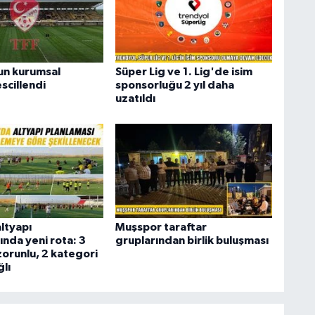
un kurumsal
Süper Lig ve 1. Lig'de isim
escillendi
sponsorluğu 2 yıl daha
uzatıldı
ltyapı
Muşspor taraftar
ında yeni rota: 3
gruplarından birlik buluşması
zorunlu, 2 kategori
lı