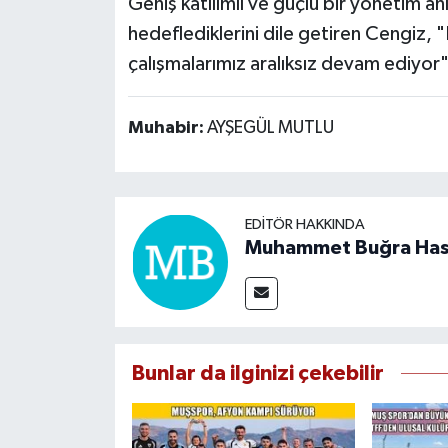
Geniş katılımlı ve güçlü bir yönetim an
hedeflediklerini dile getiren Cengiz, 
çalışmalarımız aralıksız devam ediyor" 
Muhabir:
AYŞEGÜL MUTLU
EDITÖR HAKKINDA
Muhammet Buğra Ha
Bunlar da ilginizi çekebilir