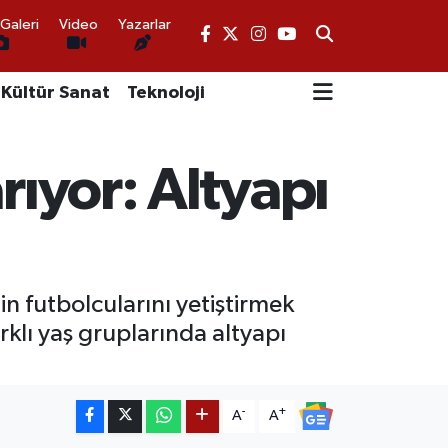
Galeri
Video
Yazarlar
Kültür Sanat
Teknoloji
rıyor: Altyapı
in futbolcularını yetiştirmek
klı yaş gruplarında altyapı
-
+
A
A