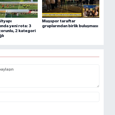
ltyapı
Muşspor taraftar
ında yeni rota: 3
gruplarından birlik buluşması
zorunlu, 2 kategori
lı