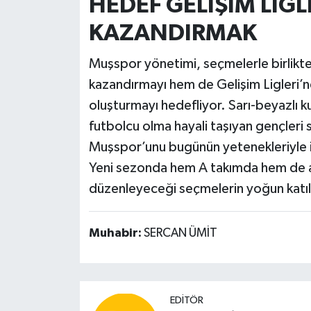
HEDEF GELİŞİM LİG
KAZANDIRMAK
Muşspor yönetimi, seçmelerle birlikte
kazandırmayı hem de Gelişim Ligleri’n
oluşturmayı hedefliyor. Sarı-beyazlı ku
futbolcu olma hayali taşıyan gençler
Muşspor’unu bugünün yetenekleriyle i
Yeni sezonda hem A takımda hem de a
düzenleyeceği seçmelerin yoğun katıl
Muhabir:
SERCAN ÜMİT
EDITÖR