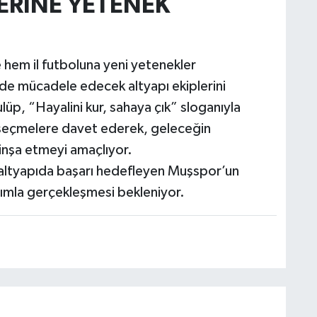
LERİNE YETENEK
 hem il futboluna yeni yetenekler
de mücadele edecek altyapı ekiplerini
lüp, “Hayalini kur, sahaya çık” sloganıyla
i seçmelere davet ederek, geleceğin
nşa etmeyi amaçlıyor.
ltyapıda başarı hedefleyen Muşspor’un
ımla gerçekleşmesi bekleniyor.