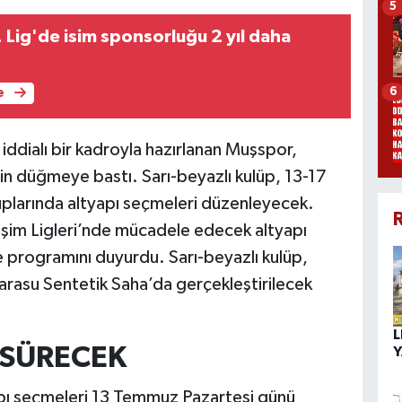
5
. Lig'de isim sponsorluğu 2 yıl daha
6
e
iddialı bir kadroyla hazırlanan Muşspor,
çin düğmeye bastı. Sarı-beyazlı kulüp, 13-17
uplarında altyapı seçmeleri düzenleyecek.
R
im Ligleri’nde mücadele edecek altyapı
 programını duyurdu. Sarı-beyazlı kulüp,
Karasu Sentetik Saha’da gerçekleştirilecek
L
 SÜRECEK
Y
apı seçmeleri 13 Temmuz Pazartesi günü