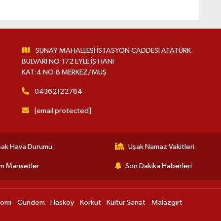
SUNAY MAHALLESİ İSTASYON CADDESİ ATATÜRK
BULVARI NO:172 EYLE İŞ HANI
KAT:4 NO:8 MERKEZ/MUŞ
04362122784
[email protected]
şak Hava Durumu
Uşak Namaz Vakitleri
m Manşetler
Son Dakika Haberleri
nomi
Gündem
Hasköy
Korkut
Kültür Sanat
Malazgirt