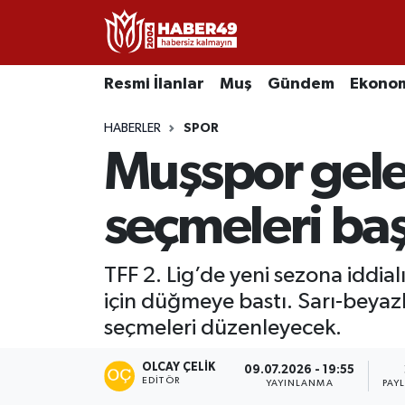
Resmi İlanlar
Uşak Nöbetçi Eczaneler
Resmi İlanlar
Muş
Gündem
Ekono
Asayiş
Uşak Hava Durumu
HABERLER
SPOR
Muşspor gelec
Bölge
Uşak Namaz Vakitleri
Eğitim
Uşak Trafik Yoğunluk Haritası
seçmeleri baş
Ekonomi
TFF 2.Lig Kırmızı Grup Puan Durumu ve Fikstür
TFF 2. Lig’de yeni sezona iddia
için düğmeye bastı. Sarı-beyazl
Sağlık
Tüm Manşetler
seçmeleri düzenleyecek.
Gündem
Son Dakika Haberleri
OLCAY ÇELIK
09.07.2026 - 19:55
EDITÖR
YAYINLANMA
PAY
Spor
Haber Arşivi