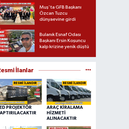
Muş'ta GFB Başkanı
Özcan Tuzcu
dünyaevine girdi
Bulanık Esnaf Odası
Başkanı Ersin Koşuncu
kalp krizine yenik düştü
esmi İlanlar
RESMİ İLANDIR
RESMİ İLANDIR
ED PROJEKTÖR
ARAÇ KİRALAMA
APTIRILACAKTIR
HİZMETİ
ALINACAKTIR