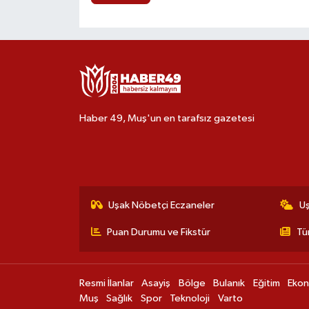
Haber 49, Muş'un en tarafsız gazetesi
Uşak Nöbetçi Eczaneler
U
Puan Durumu ve Fikstür
Tü
Resmi İlanlar
Asayiş
Bölge
Bulanık
Eğitim
Eko
Muş
Sağlık
Spor
Teknoloji
Varto