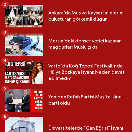
2
Ankara’da Muş ve Kayseri ailelerini
buluşturan görkemli düğün
3
Mersin’deki dehşet verici kazanın
mağdurları Muşlu çıktı
4
Varto'da Koğ Tepesi Festivali'nde
Hülya Bozkaya isyanı: Neden davet
edilmedi?
5
Yeniden Refah Partisi Muş’ta ikinci
parti oldu
6
Üniversitelerde "Çan Eğrisi" İsyanı