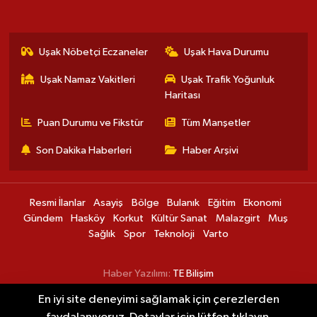
Uşak Nöbetçi Eczaneler
Uşak Hava Durumu
Uşak Namaz Vakitleri
Uşak Trafik Yoğunluk
Haritası
Puan Durumu ve Fikstür
Tüm Manşetler
Son Dakika Haberleri
Haber Arşivi
Resmi İlanlar
Asayiş
Bölge
Bulanık
Eğitim
Ekonomi
Gündem
Hasköy
Korkut
Kültür Sanat
Malazgirt
Muş
Sağlık
Spor
Teknoloji
Varto
Haber Yazılımı:
TE Bilişim
En iyi site deneyimi sağlamak için çerezlerden
Altında ibre tersine döndü! Gram ve
10:43