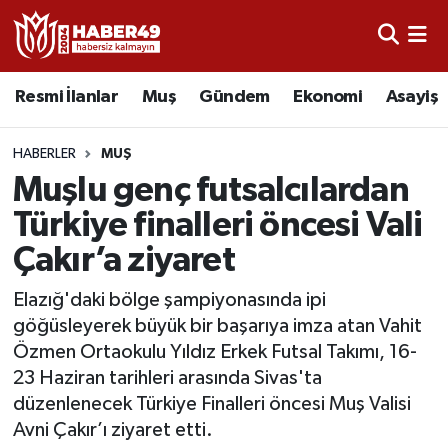
Resmi İlanlar
Uşak Nöbetçi Eczaneler
Resmi İlanlar
Muş
Gündem
Ekonomi
Asayiş
Asayiş
Uşak Hava Durumu
HABERLER
MUŞ
Bölge
Uşak Namaz Vakitleri
Muşlu genç futsalcılardan
Türkiye finalleri öncesi Vali
Eğitim
Uşak Trafik Yoğunluk Haritası
Çakır’a ziyaret
Ekonomi
TFF 2.Lig Kırmızı Grup Puan Durumu ve Fikstür
Elazığ'daki bölge şampiyonasında ipi
göğüsleyerek büyük bir başarıya imza atan Vahit
Sağlık
Tüm Manşetler
Özmen Ortaokulu Yıldız Erkek Futsal Takımı, 16-
23 Haziran tarihleri arasında Sivas'ta
Gündem
Son Dakika Haberleri
düzenlenecek Türkiye Finalleri öncesi Muş Valisi
Avni Çakır’ı ziyaret etti.
Spor
Haber Arşivi