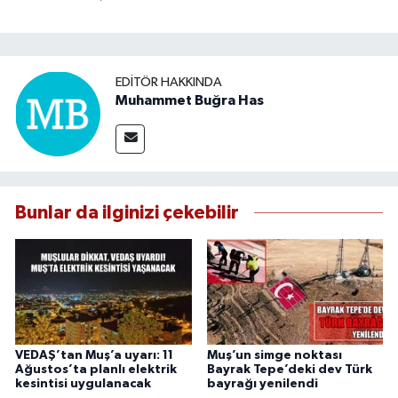
EDITÖR HAKKINDA
Muhammet Buğra Has
Bunlar da ilginizi çekebilir
VEDAŞ’tan Muş’a uyarı: 11
Muş’un simge noktası
Ağustos’ta planlı elektrik
Bayrak Tepe’deki dev Türk
kesintisi uygulanacak
bayrağı yenilendi