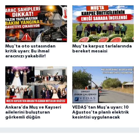
Muş'ta oto ustasından
Muş’ta karpuz tarlalarında
kritik uyarı: Bu ihmal
bereket mesaisi
aracınızı yakabilir!
Ankara’da Muş ve Kayseri
VEDAŞ’tan Muş’a uyarı: 10
ailelerini buluşturan
Ağustos’ta planlı elektrik
görkemli düğün
kesintisi uygulanacak