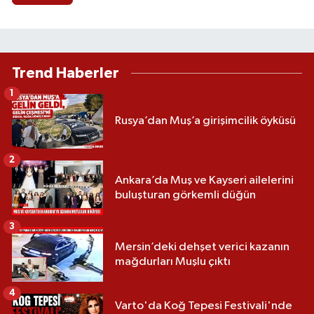
Trend Haberler
1
Rusya’dan Muş’a girişimcilik öyküsü
2
Ankara’da Muş ve Kayseri ailelerini
buluşturan görkemli düğün
3
Mersin’deki dehşet verici kazanın
mağdurları Muşlu çıktı
4
Varto'da Koğ Tepesi Festivali'nde