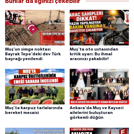
Bunlar da ilginizi çekebilir
Muş’un simge noktası
Muş'ta oto ustasından
Bayrak Tepe’deki dev Türk
kritik uyarı: Bu ihmal
bayrağı yenilendi
aracınızı yakabilir!
Muş’ta karpuz tarlalarında
Ankara’da Muş ve Kayseri
bereket mesaisi
ailelerini buluşturan
görkemli düğün