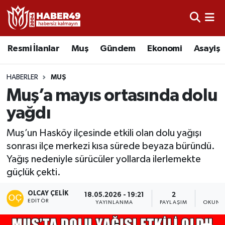
Resmi İlanlar
Uşak Nöbetçi Eczaneler
Resmi İlanlar
Muş
Gündem
Ekonomi
Asayiş
Asayiş
Uşak Hava Durumu
HABERLER
MUŞ
Bölge
Uşak Namaz Vakitleri
Muş’a mayıs ortasında dolu
yağdı
Eğitim
Uşak Trafik Yoğunluk Haritası
Muş’un Hasköy ilçesinde etkili olan dolu yağışı
Ekonomi
TFF 2.Lig Kırmızı Grup Puan Durumu ve Fikstür
sonrası ilçe merkezi kısa sürede beyaza büründü.
Yağış nedeniyle sürücüler yollarda ilerlemekte
Sağlık
Tüm Manşetler
güçlük çekti.
Gündem
Son Dakika Haberleri
OLCAY ÇELIK
18.05.2026 - 19:21
2
1
EDITÖR
YAYINLANMA
PAYLAŞIM
OKUNM
Spor
Haber Arşivi