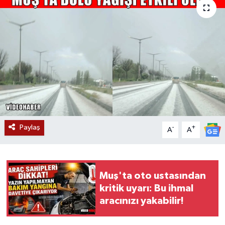
Siyaset
Teknoloji
Kültür Sanat
Muş
Hasköy
Paylaş
-
+
A
A
Korkut
Bulanık
Muş'ta oto ustasından
kritik uyarı: Bu ihmal
Malazgirt
aracınızı yakabilir!
Varto