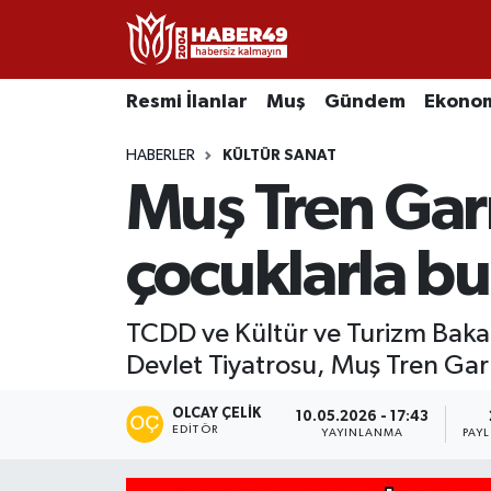
Resmi İlanlar
Uşak Nöbetçi Eczaneler
Resmi İlanlar
Muş
Gündem
Ekono
Asayiş
Uşak Hava Durumu
HABERLER
KÜLTÜR SANAT
Muş Tren Gar
Bölge
Uşak Namaz Vakitleri
Eğitim
Uşak Trafik Yoğunluk Haritası
çocuklarla bu
Ekonomi
TFF 2.Lig Kırmızı Grup Puan Durumu ve Fikstür
TCDD ve Kültür ve Turizm Bakan
Devlet Tiyatrosu, Muş Tren Gar
Sağlık
Tüm Manşetler
OLCAY ÇELIK
Gündem
Son Dakika Haberleri
10.05.2026 - 17:43
EDITÖR
YAYINLANMA
PAY
Spor
Haber Arşivi