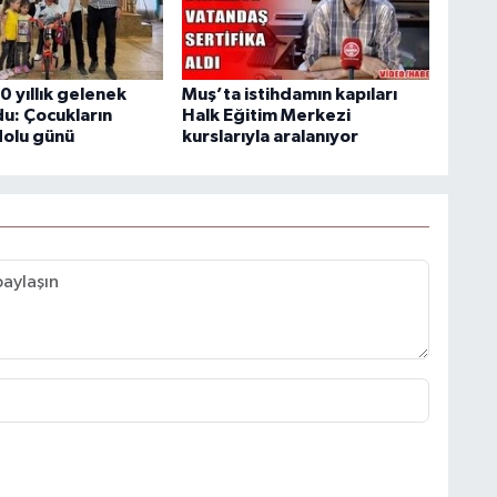
 yıllık gelenek
Muş’ta istihdamın kapıları
du: Çocukların
Halk Eğitim Merkezi
dolu günü
kurslarıyla aralanıyor