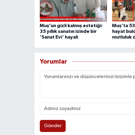
Muş’un gizli kalmış estetiği:
Muş’ta 530
35 yıllık sanatın izinde bir
hayat bul
'Sanat Evi' hayali
mutluluk 
Yorumlar
Gönder