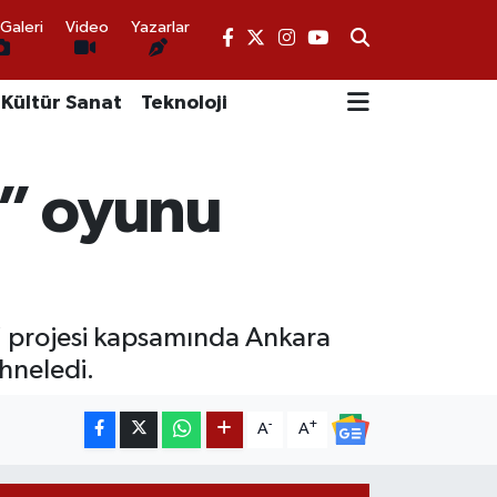
Galeri
Video
Yazarlar
Kültür Sanat
Teknoloji
i” oyunu
o” projesi kapsamında Ankara
hneledi.
-
+
A
A