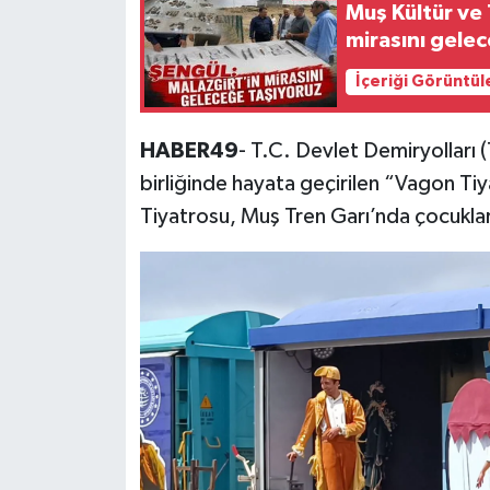
Muş Kültür ve
mirasını gele
İçeriği Görüntül
HABER49
- T.C. Devlet Demiryolları (
birliğinde hayata geçirilen “Vagon T
Tiyatrosu, Muş Tren Garı’nda çocuklar 