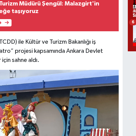
 Turizm Müdürü Şengül: Malazgirt'in
ceğe taşıyoruz
6
e
TCDD) ile Kültür ve Turizm Bakanlığı iş
iyatro” projesi kapsamında Ankara Devlet
için sahne aldı.