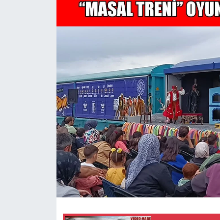
Siyaset
Teknoloji
Kültür Sanat
Muş
Hasköy
Korkut
Bulanık
Malazgirt
Varto