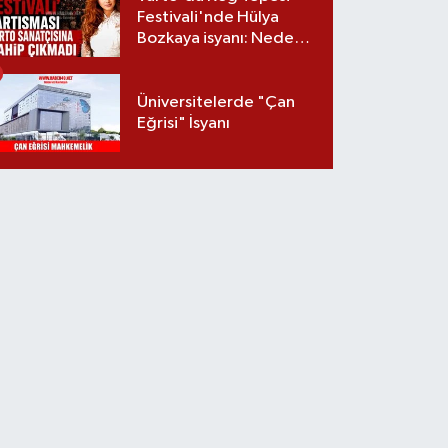
Festivali'nde Hülya
Bozkaya isyanı: Neden
davet edilmedi?
Üniversitelerde "Çan
Eğrisi" İsyanı