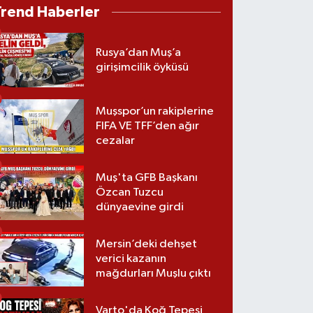
Trend Haberler
Rusya’dan Muş’a
girişimcilik öyküsü
Muşspor’un rakiplerine
FIFA VE TFF’den ağır
cezalar
Muş'ta GFB Başkanı
Özcan Tuzcu
dünyaevine girdi
Mersin’deki dehşet
verici kazanın
mağdurları Muşlu çıktı
Varto'da Koğ Tepesi