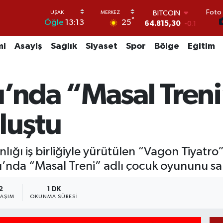
Foto 
DOLAR
°
25
Öğle
13:13
47,7436
0.18
EURO
55,2510
0.32
mi
Asayiş
Sağlık
Siyaset
Spor
Bölge
Eğitim
STERLİN
64,4811
0.38
GRAM ALTIN
ı’nda “Masal Tren
6660.55
0
BİST100
13.779
-14
luştu
BITCOIN
64.815,30
-0.1
lığı iş birliğiyle yürütülen “Vagon Tiyatr
ı’nda “Masal Treni” adlı çocuk oyununu sa
2
1 DK
LAŞIM
OKUNMA SÜRESI