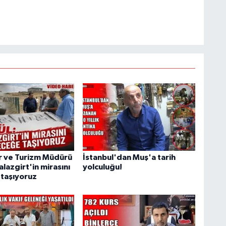
r ve Turizm Müdürü
İstanbul'dan Muş'a tarih
lazgirt'in mirasını
yolculuğu!
taşıyoruz