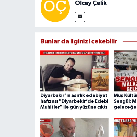
Olcay Çelik
Bunlar da ilginizi çekebilir
Diyarbakır’ın asırlık edebiyat
Muş Kültü
hafızası "Diyarbekir’de Edebî
Şengül: Ma
Muhitler" ile gün yüzüne çıktı
geleceğe 