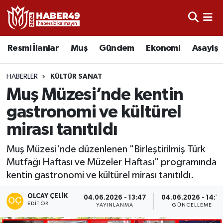
Resmi İlanlar
Uşak Nöbetçi Eczaneler
Resmi İlanlar
Muş
Gündem
Ekonomi
Asayiş
Asayiş
Uşak Hava Durumu
HABERLER
KÜLTÜR SANAT
Bölge
Uşak Namaz Vakitleri
Muş Müzesi’nde kentin
gastronomi ve kültürel
Eğitim
Uşak Trafik Yoğunluk Haritası
mirası tanıtıldı
Ekonomi
TFF 2.Lig Kırmızı Grup Puan Durumu ve Fikstür
Muş Müzesi'nde düzenlenen "Birleştirilmiş Türk
Mutfağı Haftası ve Müzeler Haftası" programında
Sağlık
Tüm Manşetler
kentin gastronomi ve kültürel mirası tanıtıldı.
Gündem
Son Dakika Haberleri
OLCAY ÇELIK
04.06.2026 - 13:47
04.06.2026 - 14:17
EDITÖR
YAYINLANMA
GÜNCELLEME
Spor
Haber Arşivi