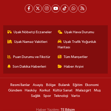
Uşak Nöbetçi Eczaneler
Uşak Hava Durumu
Uşak Namaz Vakitleri
Uşak Trafik Yoğunluk
Haritası
Puan Durumu ve Fikstür
Tüm Manşetler
Son Dakika Haberleri
Haber Arşivi
Resmi İlanlar
Asayiş
Bölge
Bulanık
Eğitim
Ekonomi
Gündem
Hasköy
Korkut
Kültür Sanat
Malazgirt
Muş
Sağlık
Spor
Teknoloji
Varto
Haber Yazılımı:
TE Bilişim