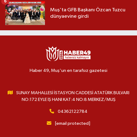
6
Muş'ta GFB Başkanı Özcan Tuzcu
dünyaevine girdi
Haber 49, Muş'un en tarafsız gazetesi
SUNAY MAHALLESİ İSTASYON CADDESİ ATATÜRK BULVARI
NO:172 EYLE İŞ HANI KAT:4 NO:8 MERKEZ/MUŞ
04362122784
[email protected]