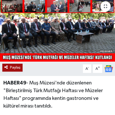
Siyaset
Teknoloji
Kültür Sanat
Muş
Hasköy
Paylaş
-
+
A
A
Korkut
HABER49
- Muş Müzesi'nde düzenlenen
Bulanık
"Birleştirilmiş Türk Mutfağı Haftası ve Müzeler
Haftası" programında kentin gastronomi ve
Malazgirt
kültürel mirası tanıtıldı.
Varto