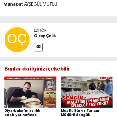
Muhabir:
AYŞEGÜL MUTLU
EDITÖR
Olcay Çelik
Bunlar da ilginizi çekebilir
Diyarbakır’ın asırlık
Muş Kültür ve Turizm
edebiyat hafızası
Müdürü Şengül: