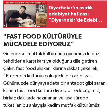
Diyarbakır’ın asırlık
edebiyat hafızası
"Diyarbekir’de Edebî
Muhitler" ile gün
yüzüne çıktı
"FAST FOOD KÜLTÜRÜYLE
MÜCADELE EDİYORUZ"
Geleneksel mutfak kültürünün günümüzde bazı
tehditlerle karşı karşıya olduğunu dile getiren
Çakır, fast food alışkanlıklarına dikkat çekerek,
“Bu zengin kültürün çok güçlü bir rakibi var.
Günümüzde dünyayı adeta bir ahtapot gibi saran,
kısaca fast food kültürü diye tabir edeceğimiz;
birkaç dakikada hazırlanan ve kısa sürede
tüketilen bu anlayışla kadim mutfak kültürümüz