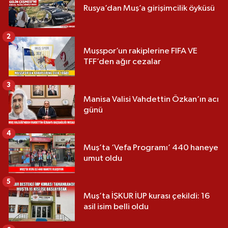
Rusya’dan Muş’a girişimcilik öyküsü
2
Muşspor’un rakiplerine FIFA VE
TFF’den ağır cezalar
3
Manisa Valisi Vahdettin Özkan’ın acı
günü
4
Muş’ta ‘Vefa Programı’ 440 haneye
umut oldu
5
Muş’ta İŞKUR İUP kurası çekildi: 16
asil isim belli oldu