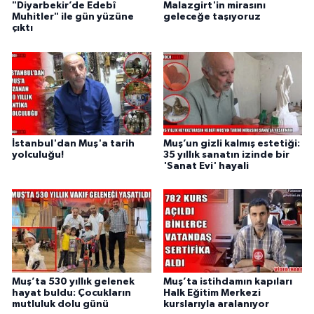
"Diyarbekir’de Edebî
Malazgirt'in mirasını
Muhitler" ile gün yüzüne
geleceğe taşıyoruz
çıktı
İstanbul'dan Muş'a tarih
Muş’un gizli kalmış estetiği:
yolculuğu!
35 yıllık sanatın izinde bir
'Sanat Evi' hayali
Muş’ta 530 yıllık gelenek
Muş’ta istihdamın kapıları
hayat buldu: Çocukların
Halk Eğitim Merkezi
mutluluk dolu günü
kurslarıyla aralanıyor