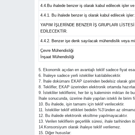
4.4.Bu ihalede benzer iş olarak kabul edilecek işler v
4.4.1. Bu ihalede benzer iş olarak kabul edilecek işler:
YAPIM İŞLERİNDE BENZER İŞ GRUPLARI LİSTESİ 
EDİLECEKTİR.
4.4.2. Benzer işe denk sayılacak mühendislik veya mi
Çevre Mühendisliği
İnşaat Mühendisliği
5. Ekonomik açıdan en avantajlı teklif sadece fiyat esas
6. İhaleye sadece yerli istekliler katılabilecektir.
7. İhale dokümanı EKAP üzerinden bedelsiz olarak görüle
8. Teklifler, EKAP üzerinden elektronik ortamda hazırland
9. İstekliler tekliflerini, her bir iş kaleminin miktarı ile
İhale sonucunda, üzerine ihale yapılan istekli ile birim
10. Bu ihalede, işin tamamı için teklif verilecektir.
11. İstekliler teklif ettikleri bedelin %3’ünden az olmam
12. Bu ihalede elektronik eksiltme yapılmayacaktır.
13. Verilen tekliflerin geçerlilik süresi, ihale tarihinden
14.Konsorsiyum olarak ihaleye teklif verilemez.
15. Diğer hususlar: