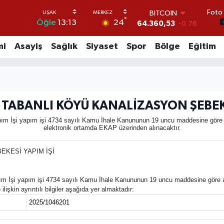
Foto 
BITCOIN
°
24
Öğle
13:13
64.360,53
-0.76
DOLAR
47,7143
0.16
mi
Asayiş
Sağlık
Siyaset
Spor
Bölge
Eğitim
EURO
55,0317
-0.02
STERLİN
64,2463
0.07
GRAM ALTIN
TABANLI KÖYÜ KANALİZASYON ŞEBEKE
6574.81
1.44
BİST100
İşi yapım işi 4734 sayılı Kamu İhale Kanununun 19 uncu maddesine göre açık 
elektronik ortamda EKAP üzerinden alınacaktır.
13.799
70
KESİ YAPIM İŞİ
şi yapım işi 4734 sayılı Kamu İhale Kanununun 19 uncu maddesine göre açık i
işkin ayrıntılı bilgiler aşağıda yer almaktadır:
2025/1046201