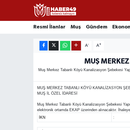
Resmi İlanlar
Uşak Nöbetçi Eczaneler
Resmi İlanlar
Muş
Gündem
Ekono
Asayiş
Uşak Hava Durumu
-
+
A
A
Bölge
Uşak Namaz Vakitleri
MUŞ MERKEZ 
Eğitim
Uşak Trafik Yoğunluk Haritası
Muş Merkez Tabanlı Köyü Kanalizasyon Şebekesi Yapım 
Ekonomi
TFF 2.Lig Kırmızı Grup Puan Durumu ve Fikstür
MUŞ MERKEZ TABANLI KÖYÜ KANALİZASYON ŞEBE
MUŞ İL ÖZEL İDARESİ
Sağlık
Tüm Manşetler
Muş Merkez Tabanlı Köyü Kanalizasyon Şebekesi Yapım İ
elektronik ortamda EKAP üzerinden alınacaktır. İhaleye il
Gündem
Son Dakika Haberleri
İKN
:
Spor
Haber Arşivi