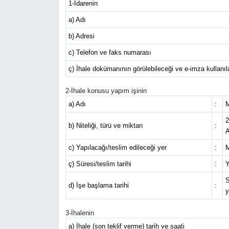
1-İdarenin
Siyaset
a) Adı
b) Adresi
Teknoloji
c) Telefon ve faks numarası
ç) İhale dokümanının görülebileceği ve e-imza kullanılar
Kültür Sanat
2-İhale konusu yapım işinin
Muş
a) Adı
:
M
2
Hasköy
b) Niteliği, türü ve miktarı
:
A
c) Yapılacağı/teslim edileceği yer
:
M
Korkut
ç) Süresi/teslim tarihi
:
Y
Bulanık
S
d) İşe başlama tarihi
:
y
Malazgirt
3-İhalenin
Varto
a) İhale (son teklif verme) tarih ve saati