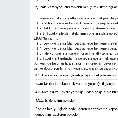
b) İhale komisyonunun toplantı yeri (e-tekliflerin açıla
4. İhaleye katılabilme şartları ve istenilen belgeler ile 
4.1. İsteklilerin ihaleye katılabilmeleri için aşağıda sayıl
4.1.2. Teklif vermeye yetkili olduğunu gösteren bilgiler
4.1.2.1. Tüzel kişilerde; isteklilerin yönetimindeki görevli
EKAP’tan alınır.
4.1.3. Şekli ve içeriği İdari Şartnamede belirlenen tekli
4.1.4. Şekli ve içeriği İdari Şartnamede belirlenen geçic
4.1.5İhale konusu işte idarenin onayı ile alt yüklenici ça
4.1.6 Tüzel kişi tarafından iş deneyimi göstermek üzere 
bünyesinde bulunan ticaret sicil memurlukları veya yem
geriye doğru son bir yıldır kesintisiz olarak bu şartın 
4.2. Ekonomik ve mali yeterliğe ilişkin belgeler ve bu b
İdare tarafından ekonomik ve mali yeterliğe ilişkin kriter
4.3. Mesleki ve Teknik yeterliğe ilişkin belgeler ve bu 
4.3.1. İş deneyim belgeleri:
Son on beş yıl içinde bedel içeren bir sözleşme kapsam
deneyimini gösteren belgeler.