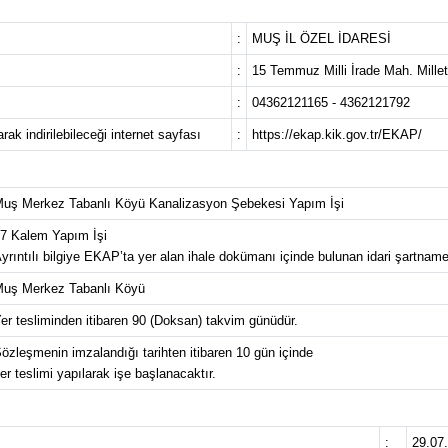
:
MUŞ İL ÖZEL İDARESİ
:
15 Temmuz Milli İrade Mah. M
:
04362121165 - 4362121792
ak indirilebileceği internet sayfası
:
https://ekap.kik.gov.tr/EKAP/
uş Merkez Tabanlı Köyü Kanalizasyon Şebekesi Yapım İşi
7 Kalem Yapım İşi
yrıntılı bilgiye EKAP’ta yer alan ihale dokümanı içinde bulunan idari şartnamed
uş Merkez Tabanlı Köyü
er tesliminden itibaren 90 (Doksan) takvim günüdür.
özleşmenin imzalandığı tarihten itibaren 10 gün içinde
er teslimi yapılarak işe başlanacaktır.
:
29.07.