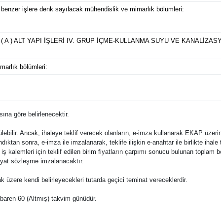
e benzer işlere denk sayılacak mühendislik ve mimarlık bölümleri:
( A ) ALT YAPI İŞLERİ IV. GRUP İÇME-KULLANMA SUYU VE KANALİZA
marlık bölümleri:
ına göre belirlenecektir.
bilir. Ancak, ihaleye teklif verecek olanların, e-imza kullanarak EKAP üzerin
ıktan sonra, e-imza ile imzalanarak, teklife ilişkin e-anahtar ile birlikte ihal
 bu iş kalemleri için teklif edilen birim fiyatların çarpımı sonucu bulunan toplam b
 fiyat sözleşme imzalanacaktır.
ak üzere kendi belirleyecekleri tutarda geçici teminat vereceklerdir.
 itibaren 60 (Altmış) takvim günüdür.