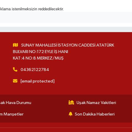
açıklama istenilmeksizin reddedilecektir.
SUNAY MAHALLESİ İSTASYON CADDESİ ATATÜRK
BULVARI NO:172 EYLE İŞ HANI
KAT:4 NO:8 MERKEZ/MUŞ
04362122784
[email protected]
şak Hava Durumu
Uşak Namaz Vakitleri
m Manşetler
Son Dakika Haberleri