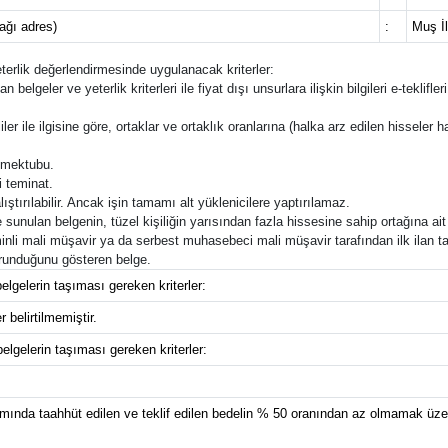
cağı adres)
:
Muş İl
yeterlik değerlendirmesinde uygulanacak kriterler:
an belgeler ve yeterlik kriterleri ile fiyat dışı unsurlara ilişkin bilgileri e-tek
ler ile ilgisine göre, ortaklar ve ortaklık oranlarına (halka arz edilen hisseler ha
f mektubu.
i teminat.
lıştırılabilir. Ancak işin tamamı alt yüklenicilere yaptırılamaz.
sunulan belgenin, tüzel kişiliğin yarısından fazla hissesine sahip ortağına ait
inli mali müşavir ya da serbest muhasebeci mali müşavir tarafından ilk ilan t
korunduğunu gösteren belge.
elgelerin taşıması gereken kriterler:
 belirtilmemiştir.
belgelerin taşıması gereken kriterler:
ında taahhüt edilen ve teklif edilen bedelin % 50 oranından az olmamak üzere