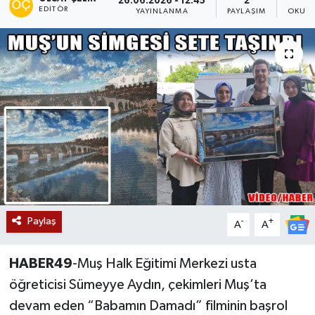
26.06.2026 - 12:45
2
EDITÖR
YAYINLANMA
PAYLAŞIM
OKUNM
Siyaset
Teknoloji
Kültür Sanat
Muş
Hasköy
Korkut
Paylaş
-
+
A
A
Bulanık
HABER49
-Muş Halk Eğitimi Merkezi usta
Malazgirt
öğreticisi Sümeyye Aydın, çekimleri Muş’ta
devam eden “Babamın Damadı” filminin başrol
Varto