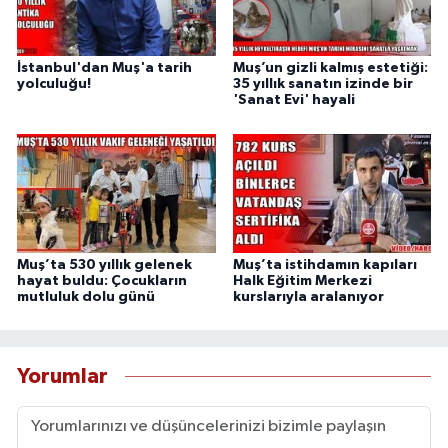
İstanbul'dan Muş'a tarih
Muş’un gizli kalmış estetiği:
yolculuğu!
35 yıllık sanatın izinde bir
'Sanat Evi' hayali
Muş’ta 530 yıllık gelenek
Muş’ta istihdamın kapıları
hayat buldu: Çocukların
Halk Eğitim Merkezi
mutluluk dolu günü
kurslarıyla aralanıyor
Yorumlar