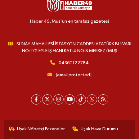
Haber 49, Muş'un en tarafsız gazetesi
SUNAY MAHALLESİ İSTASYON CADDESİ ATATÜRK BULVARI
NO:172 EYLE İŞ HANI KAT:4 NO:8 MERKEZ/MUŞ
04362122784
[email protected]
Uşak Nöbetçi Eczaneler
Uşak Hava Durumu