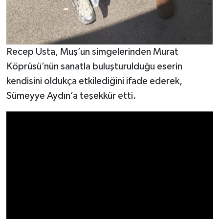
Recep Usta, Muş’un simgelerinden Murat
Köprüsü’nün sanatla buluşturulduğu eserin
kendisini oldukça etkilediğini ifade ederek,
Sümeyye Aydın’a teşekkür etti.