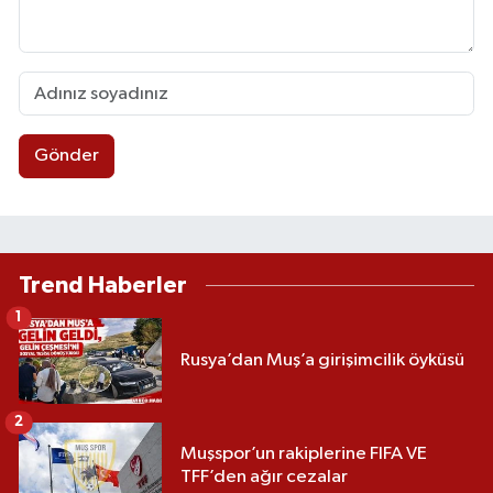
Gönder
Trend Haberler
1
Rusya’dan Muş’a girişimcilik öyküsü
2
Muşspor’un rakiplerine FIFA VE
TFF’den ağır cezalar