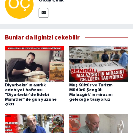
Olcay Çelik
Bunlar da ilginizi çekebilir
Diyarbakır’ın asırlık
Muş Kültür ve Turizm
edebiyat hafızası
Müdürü Şengül:
"Diyarbekir’de Edebî
Malazgirt'in mirasını
Muhitler" ile gün yüzüne
geleceğe taşıyoruz
çıktı