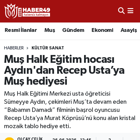
Resmi İlanlar
Uşak Nöbetçi Eczaneler
Resmi İlanlar
Muş
Gündem
Ekonomi
Asayiş
Asayiş
Uşak Hava Durumu
HABERLER
KÜLTÜR SANAT
Bölge
Uşak Namaz Vakitleri
Muş Halk Eğitim hocası
Aydın'dan Recep Usta’ya
Eğitim
Uşak Trafik Yoğunluk Haritası
Muş hediyesi
Ekonomi
TFF 2.Lig Kırmızı Grup Puan Durumu ve Fikstür
Muş Halk Eğitimi Merkezi usta öğreticisi
Sümeyye Aydın, çekimleri Muş’ta devam eden
Sağlık
Tüm Manşetler
“Babamın Damadı” filminin başrol oyuncusu
Recep Usta’ya Murat Köprüsü’nü konu alan kristal
Gündem
Son Dakika Haberleri
mozaik tablo hediye etti.
Spor
Haber Arşivi
OLCAY ÇELIK