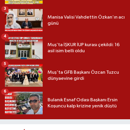
3
Manisa Valisi Vahdettin Özkan’ın acı
günü
4
Muş’ta İŞKUR İUP kurası çekildi: 16
asil isim belli oldu
5
Muş'ta GFB Başkanı Özcan Tuzcu
dünyaevine girdi
6
Bulanık Esnaf Odası Başkanı Ersin
Koşuncu kalp krizine yenik düştü