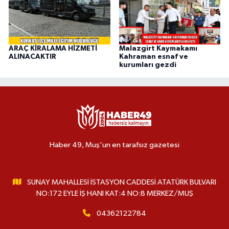
ARAÇ KİRALAMA HİZMETİ
Malazgirt Kaymakamı
ALINACAKTIR
Kahraman esnaf ve
kurumları gezdi
Haber 49, Muş'un en tarafsız gazetesi
SUNAY MAHALLESİ İSTASYON CADDESİ ATATÜRK BULVARI
NO:172 EYLE İŞ HANI KAT:4 NO:8 MERKEZ/MUŞ
04362122784