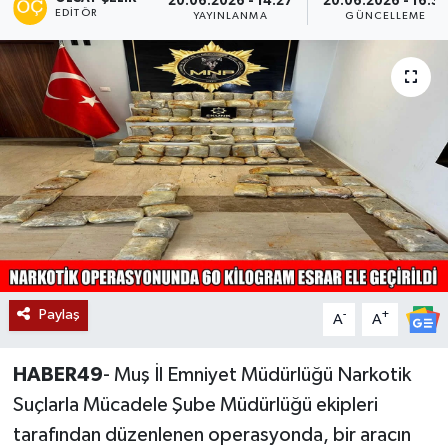
20.06.2026 - 14:27
20.06.2026 - 16:3
EDITÖR
YAYINLANMA
GÜNCELLEME
Siyaset
Teknoloji
Kültür Sanat
Muş
Hasköy
Korkut
Paylaş
-
+
A
A
Bulanık
HABER49
- Muş İl Emniyet Müdürlüğü Narkotik
Malazgirt
Suçlarla Mücadele Şube Müdürlüğü ekipleri
tarafından düzenlenen operasyonda, bir aracın
Varto