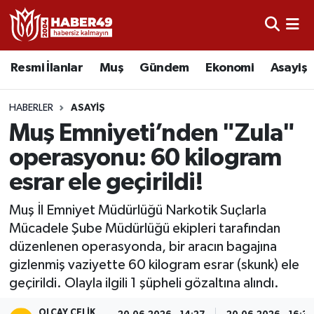
Resmi İlanlar
Uşak Nöbetçi Eczaneler
Resmi İlanlar
Muş
Gündem
Ekonomi
Asayiş
Asayiş
Uşak Hava Durumu
HABERLER
ASAYIŞ
Bölge
Uşak Namaz Vakitleri
Muş Emniyeti’nden "Zula"
operasyonu: 60 kilogram
Eğitim
Uşak Trafik Yoğunluk Haritası
esrar ele geçirildi!
Ekonomi
TFF 2.Lig Kırmızı Grup Puan Durumu ve Fikstür
Muş İl Emniyet Müdürlüğü Narkotik Suçlarla
Mücadele Şube Müdürlüğü ekipleri tarafından
Sağlık
Tüm Manşetler
düzenlenen operasyonda, bir aracın bagajına
gizlenmiş vaziyette 60 kilogram esrar (skunk) ele
Gündem
Son Dakika Haberleri
geçirildi. Olayla ilgili 1 şüpheli gözaltına alındı.
Spor
Haber Arşivi
OLCAY ÇELIK