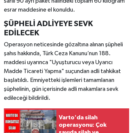
sarılı 90 ayrı paket halindeki toplam 60 kilogram
esrar maddesine el konuldu.
ŞÜPHELİ ADLİYEYE SEVK
EDİLECEK
Operasyon neticesinde gözaltına alınan şüpheli
şahıs hakkında, Türk Ceza Kanunu’nun 188.
maddesi uyarınca "Uyuşturucu veya Uyarıcı
Madde Ticareti Yapma" suçundan adli tahkikat
başlatıldı. Emniyetteki işlemleri tamamlanan
şüphelinin, gün içerisinde adli makamlara sevk
edileceği bildirildi.
Varto'da silah
operasyonu: Çok
sayıda silah ve