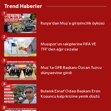
Trend Haberler
1
Rusya’dan Muş’a girişimcilik öyküsü
2
Muşspor’un rakiplerine FIFA VE
TFF’den ağır cezalar
3
Muş'ta GFB Başkanı Özcan Tuzcu
dünyaevine girdi
4
Bulanık Esnaf Odası Başkanı Ersin
Koşuncu kalp krizine yenik düştü
5