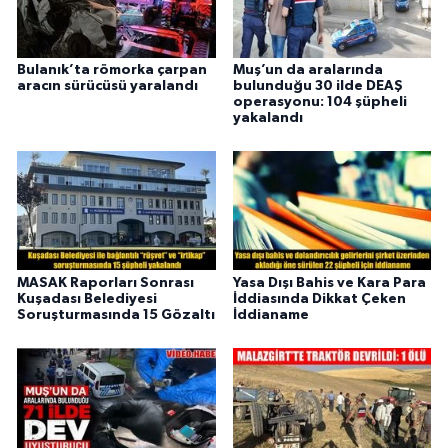
Bulanık’ta römorka çarpan
Muş’un da aralarında
aracın sürücüsü yaralandı
bulunduğu 30 ilde DEAŞ
operasyonu: 104 şüpheli
yakalandı
MASAK Raporları Sonrası
Yasa Dışı Bahis ve Kara Para
Kuşadası Belediyesi
İddiasında Dikkat Çeken
Soruşturmasında 15 Gözaltı
İddianame