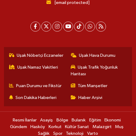
[email protected]
Uşak Nöbetçi Eczaneler
Uşak Hava Durumu
Uşak Namaz Vakitleri
Uşak Trafik Yoğunluk
Haritası
Puan Durumu ve Fikstür
Tüm Manşetler
Son Dakika Haberleri
Haber Arşivi
Resmi İlanlar
Asayiş
Bölge
Bulanık
Eğitim
Ekonomi
Gündem
Hasköy
Korkut
Kültür Sanat
Malazgirt
Muş
Sağlık
Spor
Teknoloji
Varto