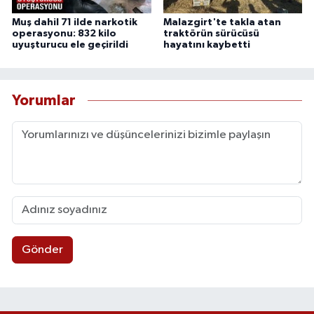
Muş dahil 71 ilde narkotik
Malazgirt'te takla atan
operasyonu: 832 kilo
traktörün sürücüsü
uyuşturucu ele geçirildi
hayatını kaybetti
Yorumlar
Gönder