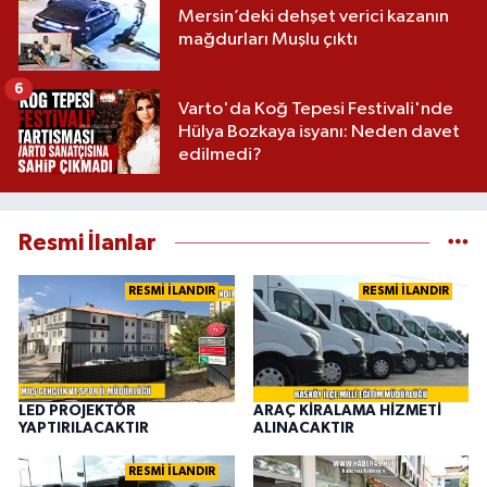
Mersin’deki dehşet verici kazanın
mağdurları Muşlu çıktı
6
Varto'da Koğ Tepesi Festivali'nde
Hülya Bozkaya isyanı: Neden davet
edilmedi?
Resmi İlanlar
RESMİ İLANDIR
RESMİ İLANDIR
LED PROJEKTÖR
ARAÇ KİRALAMA HİZMETİ
YAPTIRILACAKTIR
ALINACAKTIR
RESMİ İLANDIR