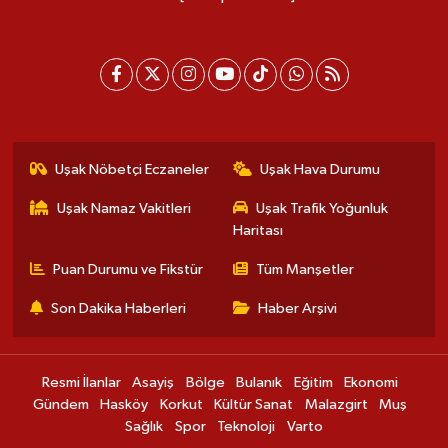
Uşak Nöbetçi Eczaneler
Uşak Hava Durumu
Uşak Namaz Vakitleri
Uşak Trafik Yoğunluk
Haritası
Puan Durumu ve Fikstür
Tüm Manşetler
Son Dakika Haberleri
Haber Arşivi
Resmi İlanlar
Asayiş
Bölge
Bulanık
Eğitim
Ekonomi
Gündem
Hasköy
Korkut
Kültür Sanat
Malazgirt
Muş
Sağlık
Spor
Teknoloji
Varto