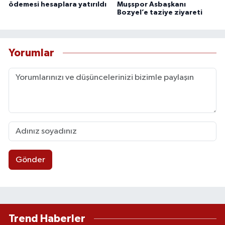
ödemesi hesaplara yatırıldı
Muşspor Asbaşkanı
Bozyel’e taziye ziyareti
Yorumlar
Gönder
Trend Haberler