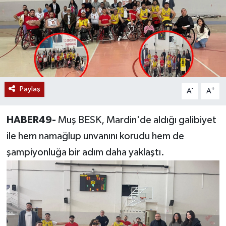
Siyaset
Teknoloji
Kültür Sanat
Paylaş
-
+
A
A
Muş
HABER49-
Muş BESK, Mardin'de aldığı galibiyet
Hasköy
ile hem namağlup unvanını korudu hem de
Korkut
şampiyonluğa bir adım daha yaklaştı.
Bulanık
Malazgirt
Varto