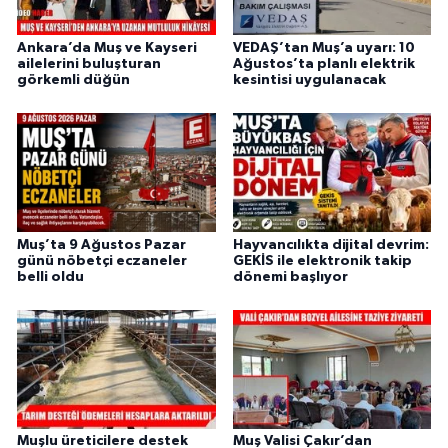
Ankara’da Muş ve Kayseri
VEDAŞ’tan Muş’a uyarı: 10
ailelerini buluşturan
Ağustos’ta planlı elektrik
görkemli düğün
kesintisi uygulanacak
Muş’ta 9 Ağustos Pazar
Hayvancılıkta dijital devrim:
günü nöbetçi eczaneler
GEKİS ile elektronik takip
belli oldu
dönemi başlıyor
Muşlu üreticilere destek
Muş Valisi Çakır’dan