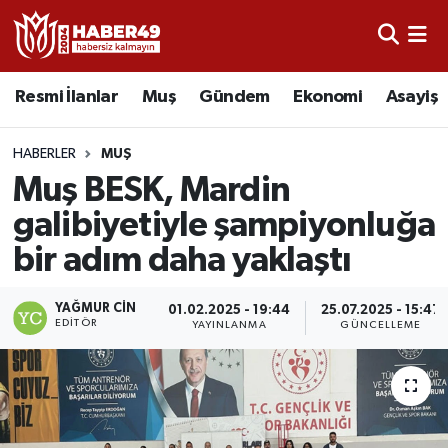
Resmi İlanlar
Uşak Nöbetçi Eczaneler
Resmi İlanlar
Muş
Gündem
Ekonomi
Asayiş
Asayiş
Uşak Hava Durumu
HABERLER
MUŞ
Bölge
Uşak Namaz Vakitleri
Muş BESK, Mardin
galibiyetiyle şampiyonluğa
Eğitim
Uşak Trafik Yoğunluk Haritası
bir adım daha yaklaştı
Ekonomi
TFF 2.Lig Kırmızı Grup Puan Durumu ve Fikstür
YAĞMUR CIN
01.02.2025 - 19:44
25.07.2025 - 15:47
EDITÖR
YAYINLANMA
GÜNCELLEME
Sağlık
Tüm Manşetler
Gündem
Son Dakika Haberleri
Spor
Haber Arşivi