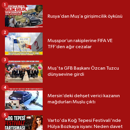
1
Rusya’dan Muş’a girişimcilik öyküsü
2
Muşspor’un rakiplerine FIFA VE
TFF’den ağır cezalar
3
Muş'ta GFB Başkanı Özcan Tuzcu
dünyaevine girdi
4
Mersin’deki dehşet verici kazanın
mağdurları Muşlu çıktı
5
Varto'da Koğ Tepesi Festivali'nde
Hülya Bozkaya isyanı: Neden davet