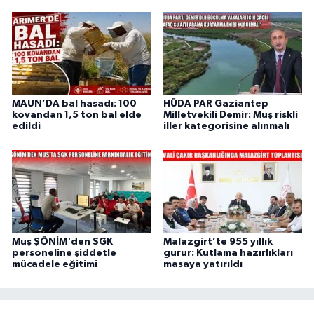
MAUN’DA bal hasadı: 100
HÜDA PAR Gaziantep
kovandan 1,5 ton bal elde
Milletvekili Demir: Muş riskli
edildi
iller kategorisine alınmalı
Muş ŞÖNİM'den SGK
Malazgirt’te 955 yıllık
personeline şiddetle
gurur: Kutlama hazırlıkları
mücadele eğitimi
masaya yatırıldı