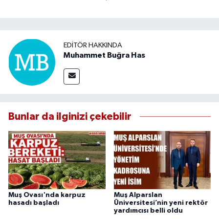
EDITÖR HAKKINDA
Muhammet Buğra Has
Bunlar da ilginizi çekebilir
Muş Ovası'nda karpuz
Muş Alparslan
hasadı başladı
Üniversitesi’nin yeni rektör
yardımcısı belli oldu