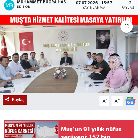
MUHAMMET BUĞRA HAS
07.07.2026 - 15:57
2
EDITÖR
YAYINLANMA
PAYLAŞI
Siyaset
Teknoloji
Kültür Sanat
Muş
Hasköy
Korkut
Paylaş
-
+
A
A
Bulanık
Malazgirt
Muş'un 91 yıllık nüfus
serüveni: 157 bin
Varto