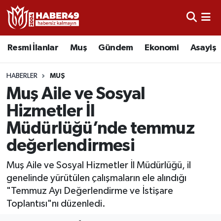
Resmi İlanlar
Uşak Nöbetçi Eczaneler
Resmi İlanlar
Muş
Gündem
Ekonomi
Asayiş
Asayiş
Uşak Hava Durumu
HABERLER
MUŞ
Bölge
Uşak Namaz Vakitleri
Muş Aile ve Sosyal
Hizmetler İl
Eğitim
Uşak Trafik Yoğunluk Haritası
Müdürlüğü’nde temmuz
Ekonomi
TFF 2.Lig Kırmızı Grup Puan Durumu ve Fikstür
değerlendirmesi
Sağlık
Tüm Manşetler
Muş Aile ve Sosyal Hizmetler İl Müdürlüğü, il
genelinde yürütülen çalışmaların ele alındığı
Gündem
Son Dakika Haberleri
"Temmuz Ayı Değerlendirme ve İstişare
Toplantısı"nı düzenledi.
Spor
Haber Arşivi