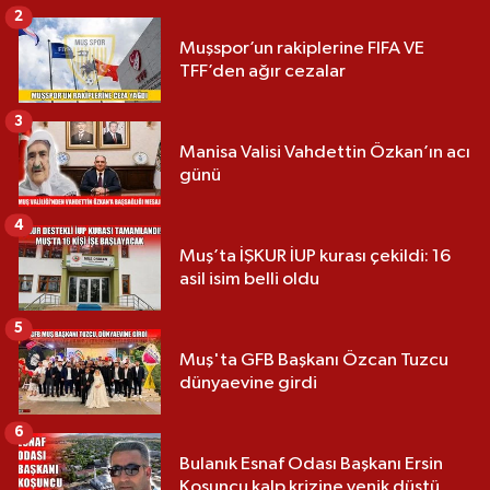
2
Muşspor’un rakiplerine FIFA VE
TFF’den ağır cezalar
3
Manisa Valisi Vahdettin Özkan’ın acı
günü
4
Muş’ta İŞKUR İUP kurası çekildi: 16
asil isim belli oldu
5
Muş'ta GFB Başkanı Özcan Tuzcu
dünyaevine girdi
6
Bulanık Esnaf Odası Başkanı Ersin
Koşuncu kalp krizine yenik düştü