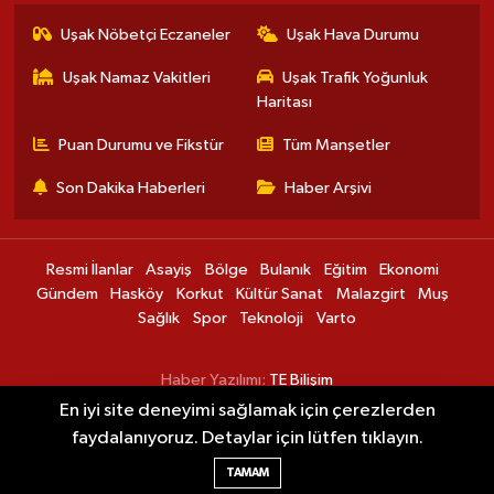
Uşak Nöbetçi Eczaneler
Uşak Hava Durumu
Uşak Namaz Vakitleri
Uşak Trafik Yoğunluk
Haritası
Puan Durumu ve Fikstür
Tüm Manşetler
Son Dakika Haberleri
Haber Arşivi
Resmi İlanlar
Asayiş
Bölge
Bulanık
Eğitim
Ekonomi
Gündem
Hasköy
Korkut
Kültür Sanat
Malazgirt
Muş
Sağlık
Spor
Teknoloji
Varto
Haber Yazılımı:
TE Bilişim
En iyi site deneyimi sağlamak için çerezlerden
faydalanıyoruz. Detaylar için lütfen tıklayın.
Muş Ovası'nda karpuz hasadı başladı
00:15
TAMAM