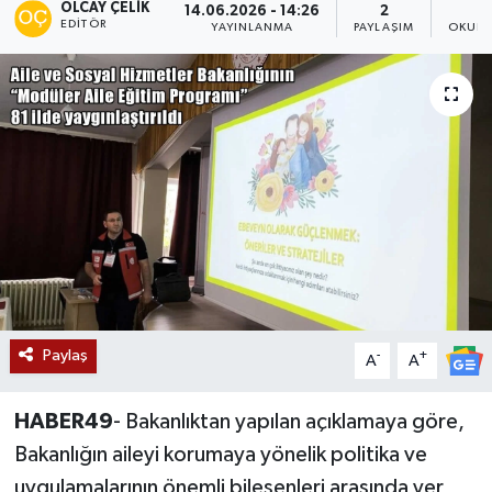
OLCAY ÇELIK
14.06.2026 - 14:26
2
EDITÖR
YAYINLANMA
PAYLAŞIM
OKUNM
Siyaset
Teknoloji
Kültür Sanat
Muş
Hasköy
Korkut
Paylaş
-
+
A
A
Bulanık
HABER49
- Bakanlıktan yapılan açıklamaya göre,
Malazgirt
Bakanlığın aileyi korumaya yönelik politika ve
uygulamalarının önemli bileşenleri arasında yer
Varto