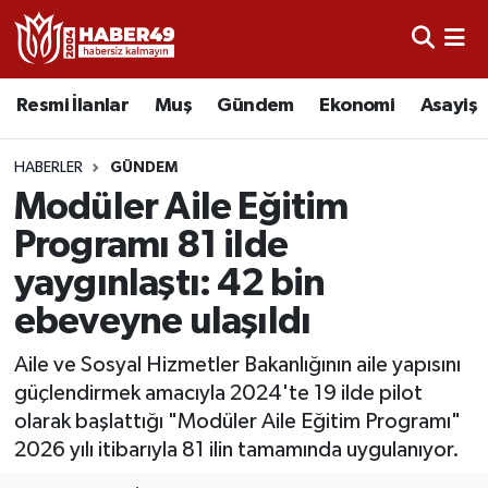
Resmi İlanlar
Uşak Nöbetçi Eczaneler
Resmi İlanlar
Muş
Gündem
Ekonomi
Asayiş
Asayiş
Uşak Hava Durumu
HABERLER
GÜNDEM
Bölge
Uşak Namaz Vakitleri
Modüler Aile Eğitim
Programı 81 ilde
Eğitim
Uşak Trafik Yoğunluk Haritası
yaygınlaştı: 42 bin
Ekonomi
TFF 2.Lig Kırmızı Grup Puan Durumu ve Fikstür
ebeveyne ulaşıldı
Sağlık
Tüm Manşetler
Aile ve Sosyal Hizmetler Bakanlığının aile yapısını
güçlendirmek amacıyla 2024'te 19 ilde pilot
Gündem
Son Dakika Haberleri
olarak başlattığı "Modüler Aile Eğitim Programı"
2026 yılı itibarıyla 81 ilin tamamında uygulanıyor.
Spor
Haber Arşivi