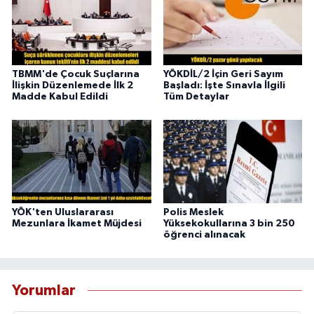
TBMM'de Çocuk Suçlarına
YÖKDİL/2 İçin Geri Sayım
İlişkin Düzenlemede İlk 2
Başladı: İşte Sınavla İlgili
Madde Kabul Edildi
Tüm Detaylar
YÖK'ten Uluslararası
Polis Meslek
Mezunlara İkamet Müjdesi
Yüksekokullarına 3 bin 250
öğrenci alınacak
Yorumlar