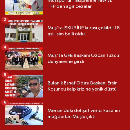
Muşspor’un rakiplerine FIFA VE
TFF’den ağır cezalar
3
Muş’ta İŞKUR İUP kurası çekildi: 16
asil isim belli oldu
4
Muş'ta GFB Başkanı Özcan Tuzcu
dünyaevine girdi
5
Bulanık Esnaf Odası Başkanı Ersin
Koşuncu kalp krizine yenik düştü
6
Mersin’deki dehşet verici kazanın
mağdurları Muşlu çıktı