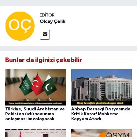
EDITÖR
Olcay Çelik
Bunlar da ilginizi çekebilir
Türkiye, Suudi Arabistan ve
Ahbap Derneği Dosyasında
Pakistan üçlü savunma
Kritik Karar! Mahkeme
anlaşması imzalayacak
Kayyum Atadı