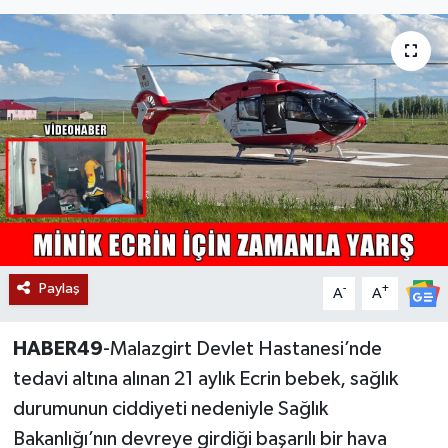
Siyaset
Teknoloji
Kültür Sanat
Muş
Hasköy
Paylaş
Korkut
-
+
A
A
Bulanık
HABER49
-Malazgirt Devlet Hastanesi’nde
tedavi altına alınan 21 aylık Ecrin bebek, sağlık
Malazgirt
durumunun ciddiyeti nedeniyle Sağlık
Bakanlığı’nın devreye girdiği başarılı bir hava
Varto