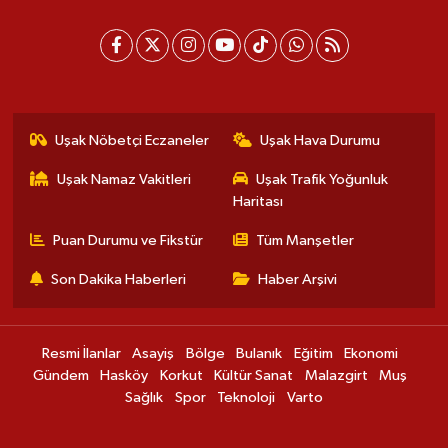
Uşak Nöbetçi Eczaneler
Uşak Hava Durumu
Uşak Namaz Vakitleri
Uşak Trafik Yoğunluk
Haritası
Puan Durumu ve Fikstür
Tüm Manşetler
Son Dakika Haberleri
Haber Arşivi
Resmi İlanlar
Asayiş
Bölge
Bulanık
Eğitim
Ekonomi
Gündem
Hasköy
Korkut
Kültür Sanat
Malazgirt
Muş
Sağlık
Spor
Teknoloji
Varto