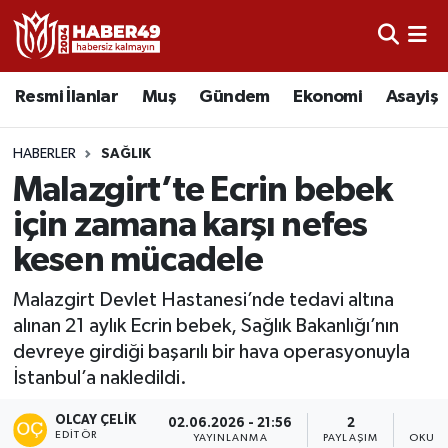
Resmi İlanlar
Uşak Nöbetçi Eczaneler
Resmi İlanlar
Muş
Gündem
Ekonomi
Asayiş
Asayiş
Uşak Hava Durumu
HABERLER
SAĞLIK
Bölge
Uşak Namaz Vakitleri
Malazgirt’te Ecrin bebek
için zamana karşı nefes
Eğitim
Uşak Trafik Yoğunluk Haritası
kesen mücadele
Ekonomi
TFF 2.Lig Kırmızı Grup Puan Durumu ve Fikstür
Malazgirt Devlet Hastanesi’nde tedavi altına
alınan 21 aylık Ecrin bebek, Sağlık Bakanlığı’nın
Sağlık
Tüm Manşetler
devreye girdiği başarılı bir hava operasyonuyla
İstanbul’a nakledildi.
Gündem
Son Dakika Haberleri
OLCAY ÇELIK
02.06.2026 - 21:56
2
Spor
Haber Arşivi
EDITÖR
YAYINLANMA
PAYLAŞIM
OKUNM