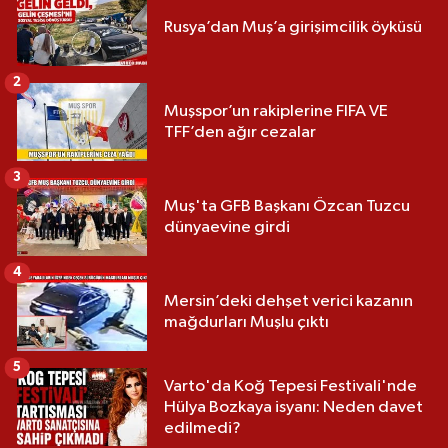
Rusya’dan Muş’a girişimcilik öyküsü
2
Muşspor’un rakiplerine FIFA VE
TFF’den ağır cezalar
3
Muş'ta GFB Başkanı Özcan Tuzcu
dünyaevine girdi
4
Mersin’deki dehşet verici kazanın
mağdurları Muşlu çıktı
5
Varto'da Koğ Tepesi Festivali'nde
Hülya Bozkaya isyanı: Neden davet
edilmedi?