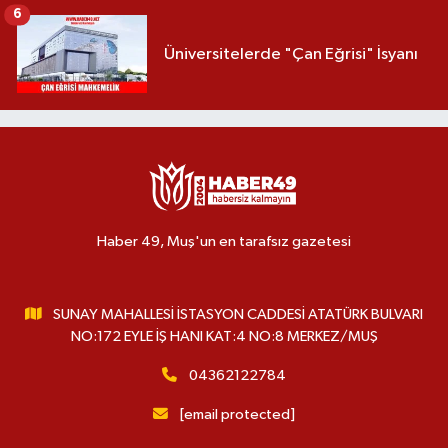
6
Üniversitelerde "Çan Eğrisi" İsyanı
Haber 49, Muş'un en tarafsız gazetesi
SUNAY MAHALLESİ İSTASYON CADDESİ ATATÜRK BULVARI
NO:172 EYLE İŞ HANI KAT:4 NO:8 MERKEZ/MUŞ
04362122784
[email protected]