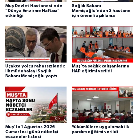
Muş Devlet Hastanesi'nde
Sağlık Bakanı
“Dünya Emzirme Haftası”
Memişoğlu’ndan 3 hastane
etkinliği
için önemli açıklama
Uçakta yolcu rahatsızlandı:
Muş’ta sağlık çalışanlarına
İlk müdahaleyi Sağlık
HAP eğitimi verildi
Bakanı Memişoğlu yaptı
Muş'ta 1 Ağustos 2026
Yükümlülere uygulamalı ilk
Cumartesi günü nöbetçi
yardım eğitimi verildi
eczaneler listesi