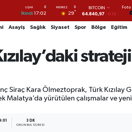
Foto 
DOLAR
°
29
İkindi
17:02
47,7436
0.18
EURO
55,2510
0.32
mi
Asayiş
Sağlık
Siyaset
Spor
Bölge
Eğitim
STERLİN
64,4811
0.38
GRAM ALTIN
zılay’daki strateji
6660.55
0
BİST100
13.779
-14
BITCOIN
64.840,97
-0.15
nanç Siraç Kara Ölmeztoprak, Türk Kızılay 
rek Malatya’da yürütülen çalışmalar ve yen
9:01
3 DK
OKUNMA SÜRESI