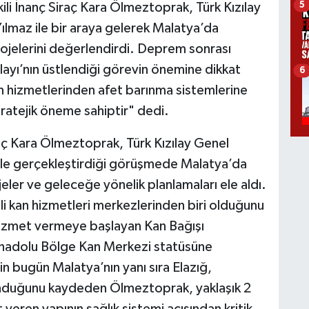
5
ili İnanç Siraç Kara Ölmeztoprak, Türk Kızılay
ılmaz ile bir araya gelerek Malatya’da
ojelerini değerlendirdi. Deprem sonrası
layı’nın üstlendiği görevin önemine dikkat
6
 hizmetlerinden afet barınma sistemlerine
stratejik öneme sahiptir" dedi.
raç Kara Ölmeztoprak, Türk Kızılay Genel
 ile gerçekleştirdiği görüşmede Malatya’da
ler ve geleceğe yönelik planlamaları ele aldı.
li kan hizmetleri merkezlerinden biri olduğunu
hizmet vermeye başlayan Kan Bağışı
Anadolu Bölge Kan Merkezi statüsüne
in bugün Malatya’nın yanı sıra Elazığ,
nduğunu kaydeden Ölmeztoprak, yaklaşık 2