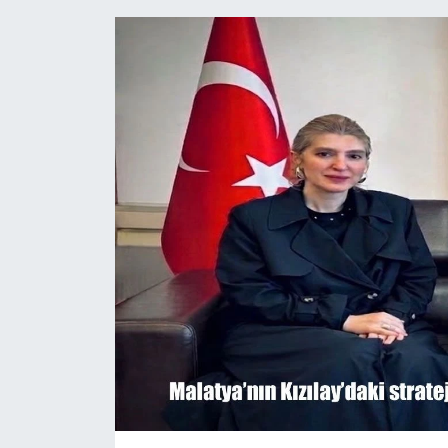
Siyaset
Teknoloji
Kültür Sanat
Muş
Hasköy
Korkut
Bulanık
Malazgirt
Varto