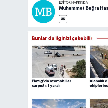
EDITÖR HAKKINDA
Muhammet Buğra Ha
Bunlar da ilginizi çekebilir
Elazığ’da otomobiller
Alabalık 
çarpıştı: 1 yaralı
ekiplerin