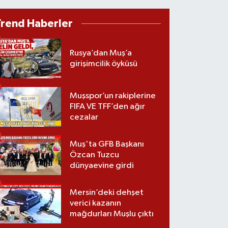
Trend Haberler
Rusya’dan Muş’a
girişimcilik öyküsü
Muşspor’un rakiplerine
FIFA VE TFF’den ağır
cezalar
Muş'ta GFB Başkanı
Özcan Tuzcu
dünyaevine girdi
Mersin’deki dehşet
verici kazanın
mağdurları Muşlu çıktı