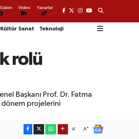
Galeri
Video
Yazarlar
Kültür Sanat
Teknoloji
k rolü
Genel Başkanı Prof. Dr. Fatma
i dönem projelerini
-
+
A
A