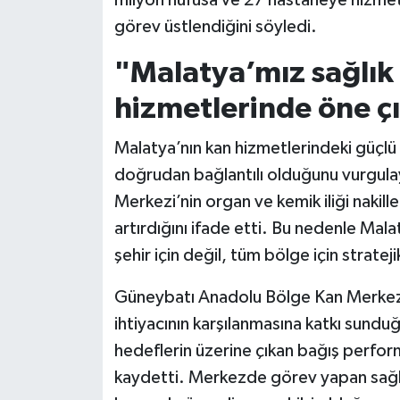
milyon nüfusa ve 27 hastaneye hizmet v
görev üstlendiğini söyledi.
"Malatya’mız sağlık 
hizmetlerinde öne ç
Malatya’nın kan hizmetlerindeki güçlü 
doğrudan bağlantılı olduğunu vurgul
Merkezi’nin organ ve kemik iliği nakill
artırdığını ifade etti. Bu nedenle Mal
şehir için değil, tüm bölge için stratej
Güneybatı Anadolu Bölge Kan Merkezi’
ihtiyacının karşılanmasına katkı sund
hedeflerin üzerine çıkan bağış perfor
kaydetti. Merkezde görev yapan sağlık