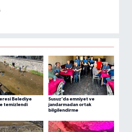
s
deresi Belediye
Susuz’da emniyet ve
ce temizlendi
jandarmadan ortak
bilgilendirme