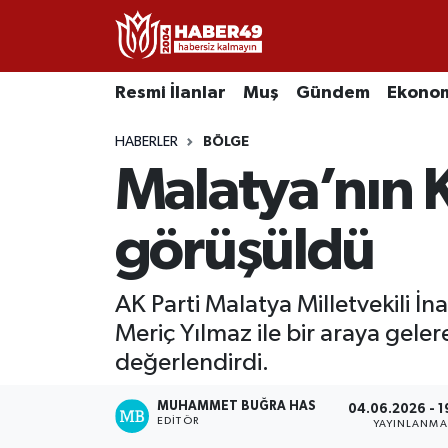
Resmi İlanlar
Uşak Nöbetçi Eczaneler
Resmi İlanlar
Muş
Gündem
Ekono
Asayiş
Uşak Hava Durumu
HABERLER
BÖLGE
Malatya’nın Kı
Bölge
Uşak Namaz Vakitleri
Eğitim
Uşak Trafik Yoğunluk Haritası
görüşüldü
Ekonomi
TFF 2.Lig Kırmızı Grup Puan Durumu ve Fikstür
AK Parti Malatya Milletvekili İ
Meriç Yılmaz ile bir araya gele
Sağlık
Tüm Manşetler
değerlendirdi.
Gündem
Son Dakika Haberleri
MUHAMMET BUĞRA HAS
04.06.2026 - 1
EDITÖR
YAYINLANMA
Spor
Haber Arşivi