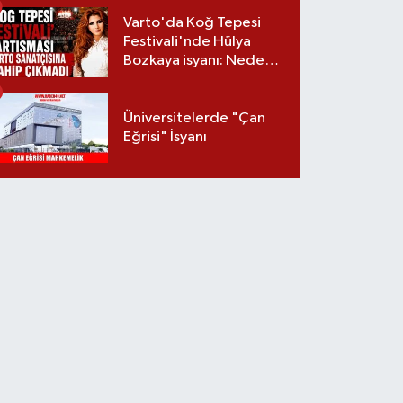
Varto'da Koğ Tepesi
Festivali'nde Hülya
Bozkaya isyanı: Neden
davet edilmedi?
Üniversitelerde "Çan
Eğrisi" İsyanı