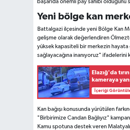
başarıda önemli pay sahibi olduğunu s
Yeni bölge kan merke
Battalgazi ilçesinde yeni Bölge Kan Mer
gelişme olarak değerlendiren Ölmezt
yüksek kapasiteli bir merkezin hayata g
sağlayacağına inanıyoruz" ifadelerini 
Elazığ'da tırı
kameraya yan
İçeriği Görüntül
Kan bağışı konusunda yürütülen farkı
"Birbirimize Candan Bağlıyız" kampanyas
Kamu spotuna destek veren Malatyalı 