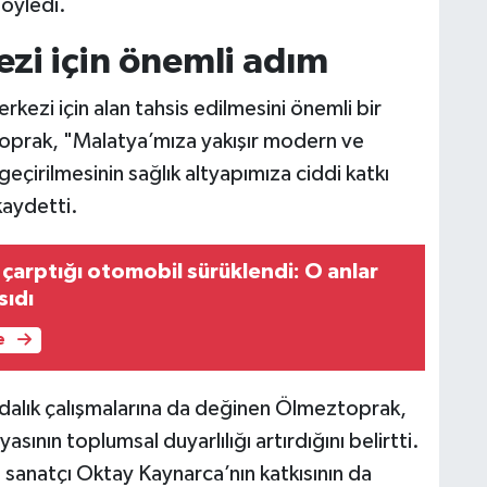
öyledi.
zi için önemli adım
kezi için alan tahsis edilmesini önemli bir
oprak, "Malatya’mıza yakışır modern ve
eçirilmesinin sağlık altyapımıza ciddi katkı
kaydetti.
n çarptığı otomobil sürüklendi: O anlar
sıdı
e
ndalık çalışmalarına da değinen Ölmeztoprak,
ının toplumsal duyarlılığı artırdığını belirtti.
sanatçı Oktay Kaynarca’nın katkısının da