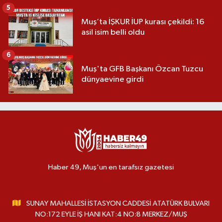
5
Muş’ta İŞKUR İUP kurası çekildi: 16
asil isim belli oldu
6
Muş'ta GFB Başkanı Özcan Tuzcu
dünyaevine girdi
Haber 49, Muş'un en tarafsız gazetesi
SUNAY MAHALLESİ İSTASYON CADDESİ ATATÜRK BULVARI
NO:172 EYLE İŞ HANI KAT:4 NO:8 MERKEZ/MUŞ