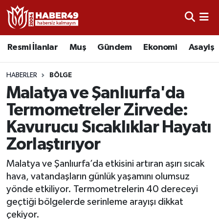
Resmi İlanlar
Uşak Nöbetçi Eczaneler
Resmi İlanlar
Muş
Gündem
Ekonomi
Asayiş
Asayiş
Uşak Hava Durumu
HABERLER
BÖLGE
Bölge
Uşak Namaz Vakitleri
Malatya ve Şanlıurfa'da
Termometreler Zirvede:
Eğitim
Uşak Trafik Yoğunluk Haritası
Kavurucu Sıcaklıklar Hayatı
Ekonomi
TFF 2.Lig Kırmızı Grup Puan Durumu ve Fikstür
Zorlaştırıyor
Sağlık
Tüm Manşetler
Malatya ve Şanlıurfa’da etkisini artıran aşırı sıcak
hava, vatandaşların günlük yaşamını olumsuz
Gündem
Son Dakika Haberleri
yönde etkiliyor. Termometrelerin 40 dereceyi
geçtiği bölgelerde serinleme arayışı dikkat
Spor
Haber Arşivi
çekiyor.