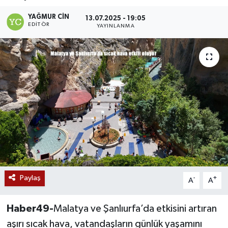
Siyaset
YAĞMUR CIN
13.07.2025 - 19:05
EDITÖR
YAYINLANMA
Teknoloji
Kültür Sanat
Muş
Hasköy
Korkut
Bulanık
Paylaş
-
+
A
A
Malazgirt
Haber49-
Malatya ve Şanlıurfa’da etkisini artıran
aşırı sıcak hava, vatandaşların günlük yaşamını
Varto