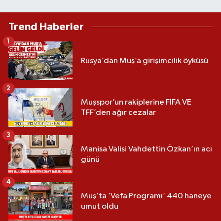
Trend Haberler
1
Rusya’dan Muş’a girişimcilik öyküsü
2
Muşspor’un rakiplerine FIFA VE
TFF’den ağır cezalar
3
Manisa Valisi Vahdettin Özkan’ın acı
günü
4
Muş’ta ‘Vefa Programı’ 440 haneye
umut oldu