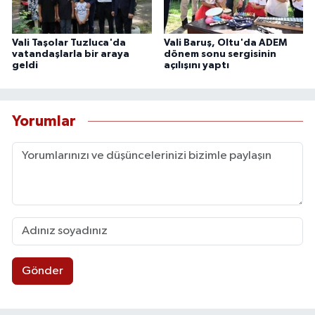
Vali Taşolar Tuzluca'da
Vali Baruş, Oltu'da ADEM
vatandaşlarla bir araya
dönem sonu sergisinin
geldi
açılışını yaptı
Yorumlar
Gönder