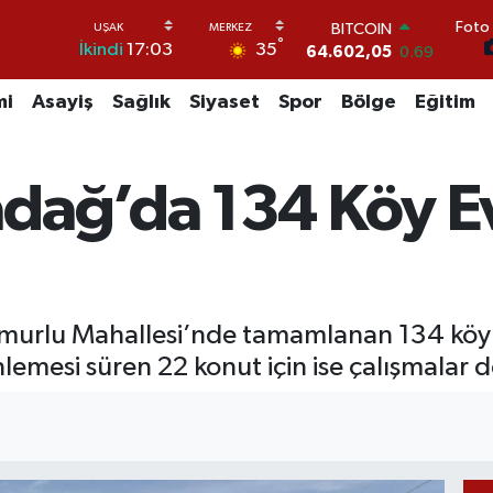
BITCOIN
Foto 
64.602,05
0.69
°
35
İkindi
17:03
DOLAR
47,5986
0.06
mi
Asayiş
Sağlık
Siyaset
Spor
Bölge
Eğitim
EURO
55,0700
0.1
STERLİN
64,2438
0.21
dağ’da 134 Köy Evi
GRAM ALTIN
6518.23
0.39
BİST100
13.768
48
ğmurlu Mahallesi’nde tamamlanan 134 köy e
nlemesi süren 22 konut için ise çalışmalar 