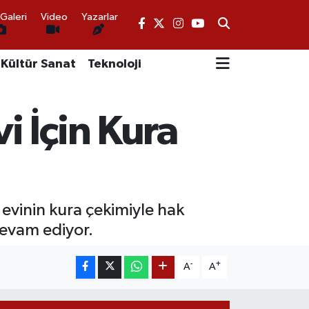
Galeri
Video
Yazarlar
Kültür Sanat
Teknoloji
 İçin Kura
vinin kura çekimiyle hak
devam ediyor.
-
+
A
A