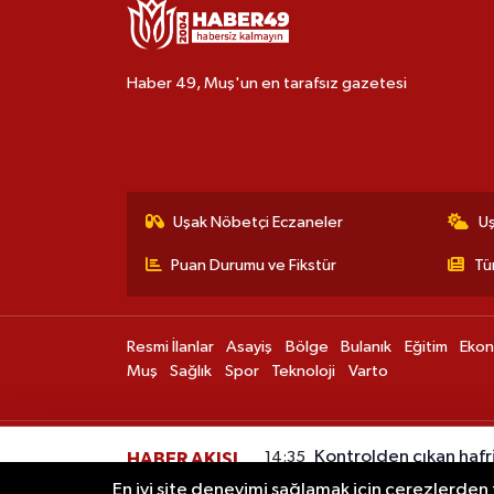
Haber 49, Muş'un en tarafsız gazetesi
Uşak Nöbetçi Eczaneler
U
Puan Durumu ve Fikstür
Tü
Resmi İlanlar
Asayiş
Bölge
Bulanık
Eğitim
Eko
Muş
Sağlık
Spor
Teknoloji
Varto
Kontrolden çıkan haf
14:35
HABER AKIŞI
duvarına çarptı: 1 yara
En iyi site deneyimi sağlamak için çerezlerden f