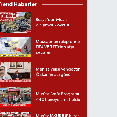
Trend Haberler
Rusya’dan Muş’a
girişimcilik öyküsü
Muşspor’un rakiplerine
FIFA VE TFF’den ağır
cezalar
Manisa Valisi Vahdettin
Özkan’ın acı günü
Muş’ta ‘Vefa Programı’
440 haneye umut oldu
Muş’ta İŞKUR İUP kurası