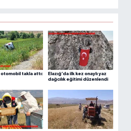
otomobil takla attı:
Elazığ’da ilk kez onaylı yaz
dağcılık eğitimi düzenlendi