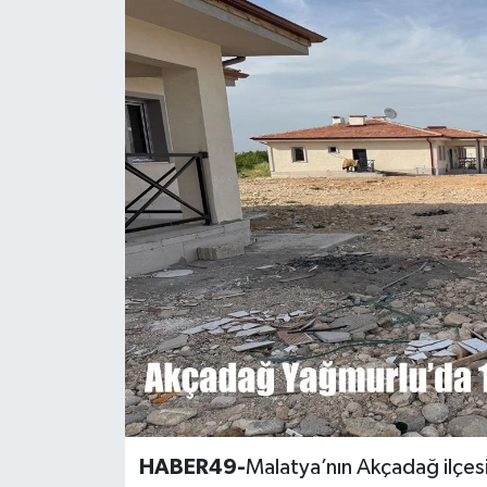
Siyaset
Teknoloji
Kültür Sanat
Muş
Hasköy
Korkut
Bulanık
Malazgirt
HABER49-
Malatya’nın Akçadağ ilçe
Varto