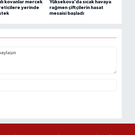
ılı kovanlar mercek
Yüksekova’da sıcak havaya
reticilere yerinde
rağmen çiftçilerin hasat
stek
mesaisi başladı