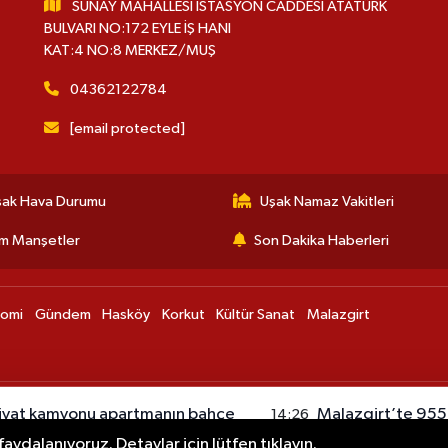
SUNAY MAHALLESİ İSTASYON CADDESİ ATATÜRK
BULVARI NO:172 EYLE İŞ HANI
KAT:4 NO:8 MERKEZ/MUŞ
04362122784
[email protected]
şak Hava Durumu
Uşak Namaz Vakitleri
m Manşetler
Son Dakika Haberleri
nomi
Gündem
Hasköy
Korkut
Kültür Sanat
Malazgirt
riyat kamyonu apartmanın bahçe
Malazgirt’te 955 y
14:26
lı
yatırıldı
aydalanıyoruz. Detaylar için lütfen tıklayın.