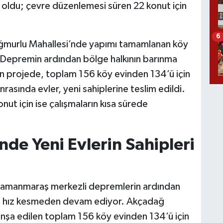
li oldu; çevre düzenlemesi süren 22 konut için
6
ağmurlu Mahallesi’nde yapımı tamamlanan köy
di. Depremin ardından bölge halkının barınma
lan projede, toplam 156 köy evinden 134’ü için
nrasında evler, yeni sahiplerine teslim edildi.
t için ise çalışmaların kısa sürede
de Yeni Evlerin Sahipleri
amanmaraş merkezli depremlerin ardından
eri hız kesmeden devam ediyor. Akçadağ
inşa edilen toplam 156 köy evinden 134’ü için