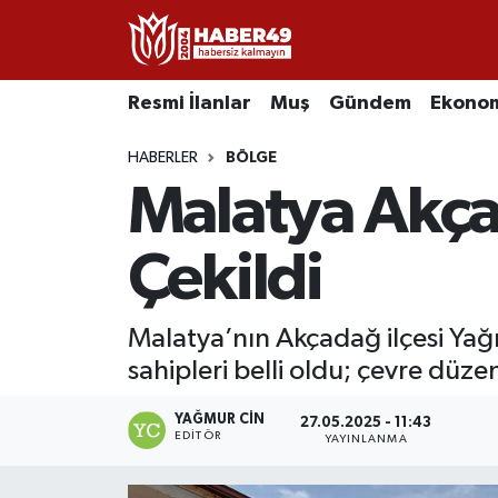
Resmi İlanlar
Uşak Nöbetçi Eczaneler
Resmi İlanlar
Muş
Gündem
Ekono
Asayiş
Uşak Hava Durumu
HABERLER
BÖLGE
Malatya Akça
Bölge
Uşak Namaz Vakitleri
Eğitim
Uşak Trafik Yoğunluk Haritası
Çekildi
Ekonomi
TFF 2.Lig Kırmızı Grup Puan Durumu ve Fikstür
Malatya’nın Akçadağ ilçesi Ya
sahipleri belli oldu; çevre düze
Sağlık
Tüm Manşetler
YAĞMUR CIN
Gündem
Son Dakika Haberleri
27.05.2025 - 11:43
EDITÖR
YAYINLANMA
Spor
Haber Arşivi