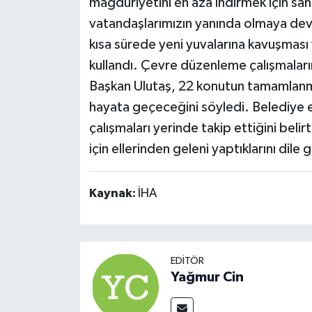
mağduriyetini en aza indirmek için sa
vatandaşlarımızın yanında olmaya de
kısa sürede yeni yuvalarına kavuşması 
kullandı. Çevre düzenleme çalışmaların
Başkan Ulutaş, 22 konutun tamamlanması
hayata geçeceğini söyledi. Belediye ek
çalışmaları yerinde takip ettiğini beli
için ellerinden geleni yaptıklarını dile g
Kaynak:
İHA
EDITÖR
Yağmur Cin