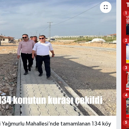
1
2
3
4
5
si Yağmurlu Mahallesi’nde tamamlanan 134 köy