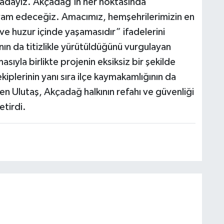
hadayız. Akçadağ’ın her noktasında
vam edeceğiz. Amacımız, hemşehrilerimizin en
ve huzur içinde yaşamasıdır” ifadelerini
ın da titizlikle yürütüldüğünü vurgulayan
yla birlikte projenin eksiksiz bir şekilde
iplerinin yanı sıra ilçe kaymakamlığının da
rten Ulutaş, Akçadağ halkının refahı ve güvenliği
etirdi.