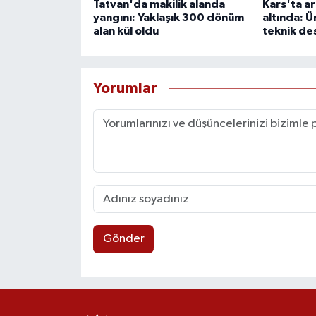
Tatvan'da makilik alanda
Kars'ta ar
yangını: Yaklaşık 300 dönüm
altında: Ü
alan kül oldu
teknik de
Yorumlar
Gönder