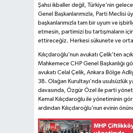
Şahsi ikballer değil, Türkiye'nin gele
Genel Başkanlarımızla, Parti Meclisi üyel
başkanlarımızla tam bir uyum ve işbirl
etmesin, partimizi bu tartışmaların i
ettireceğiz. Herkesi sükunete ve orta
Kılıçdaroğlu'nun avukatı Çelik'ten açı
Mahkemece CHP Genel Başkanlığı göre
avukatı Celal Çelik, Ankara Bölge Ad
38. Olağan Kurultayı'nda usulsüzlük yap
davasında, Özgür Özel ile parti yönet
Kemal Kılıçdaroğlu ile yönetiminin gö
ardından Kılıçdaroğlu'nun evinin önü
MHP Çiftlikkö