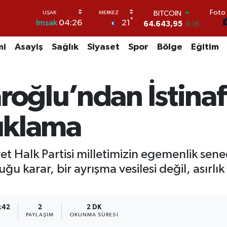
64.643,95
0.16
Foto 
DOLAR
°
21
İmsak
04:26
47,6704
0
EURO
mi
Asayiş
Sağlık
Siyaset
Spor
Bölge
Eğitim
55,0406
-0.08
STERLİN
64,2143
0
GRAM ALTIN
roğlu’ndan İstinaf
6500.87
0.12
BİST100
13.799
70
çıklama
t Halk Partisi milletimizin egemenlik sene
uğu karar, bir ayrışma vesilesi değil, asırl
1:42
2
2 DK
PAYLAŞIM
OKUNMA SÜRESI