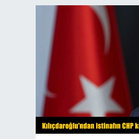
Siyaset
Teknoloji
Kültür Sanat
Muş
Hasköy
Korkut
Bulanık
Malazgirt
Varto