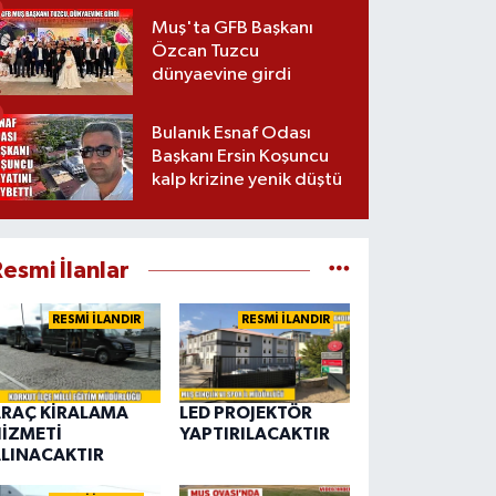
Muş'ta GFB Başkanı
Özcan Tuzcu
dünyaevine girdi
Bulanık Esnaf Odası
Başkanı Ersin Koşuncu
kalp krizine yenik düştü
esmi İlanlar
RESMİ İLANDIR
RESMİ İLANDIR
RAÇ KİRALAMA
LED PROJEKTÖR
İZMETİ
YAPTIRILACAKTIR
LINACAKTIR