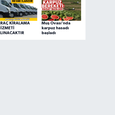
RESMİ İLANDIR
RAÇ KİRALAMA
Muş Ovası'nda
İZMETİ
karpuz hasadı
LINACAKTIR
başladı