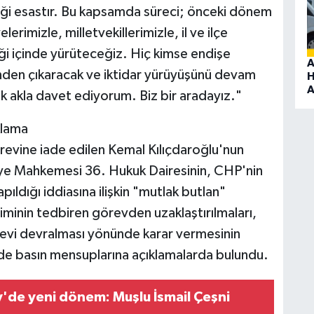
ceği esastır. Bu kapsamda süreci; önceki dönem
erimizle, milletvekillerimizle, il ve ilçe
iği içinde yürüteceğiz. Hiç kimse endişe
A
çinden çıkaracak ve iktidar yürüyüşünü devam
H
A
k akla davet ediyorum. Biz bir aradayız."
klama
vine iade edilen Kemal Kılıçdaroğlu'nun
liye Mahkemesi 36. Hukuk Dairesinin, CHP'nin
ıldığı iddiasına ilişkin "mutlak butlan"
iminin tedbiren görevden uzaklaştırılmaları,
revi devralması yönünde karar vermesinin
nde basın mensuplarına açıklamalarda bulundu.
y'de yeni dönem: Muşlu İsmail Çeşni