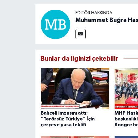
EDITÖR HAKKINDA
Muhammet Buğra Ha
Bunlar da ilginizi çekebilir
Bahçeli imzasını attı:
MHP Haskö
“Terörsüz Türkiye” İçin
başkanlık
çerçeve yasa teklifi
Kongre h