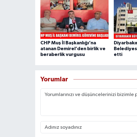
CHP Muş İl Başkanlığı’na
Diyarbakı
atanan Demirel’den birlik ve
Belediyes
beraberlik vurgusu
etti
Yorumlar