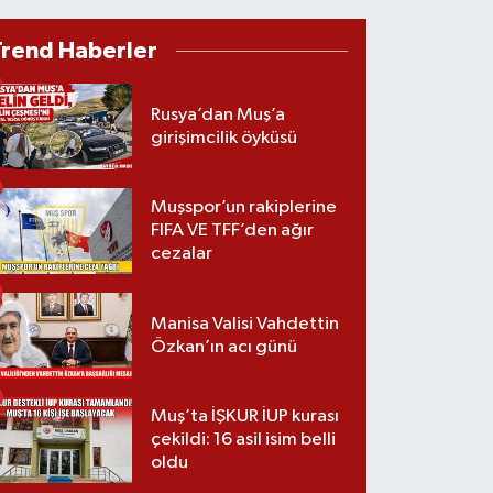
Trend Haberler
Rusya’dan Muş’a
girişimcilik öyküsü
Muşspor’un rakiplerine
FIFA VE TFF’den ağır
cezalar
Manisa Valisi Vahdettin
Özkan’ın acı günü
Muş’ta İŞKUR İUP kurası
çekildi: 16 asil isim belli
oldu