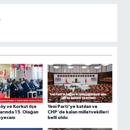
s
y ve Korkut ilçe
Yeni Parti'ye katılan ve
larında 15. Olağan
CHP'de kalan milletvekilleri
eyecanı
belli oldu