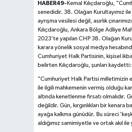
HABER49-
Kemal Kılıçdaroğlu, "Cumhu
senedidir. 38. Olağan Kurultayımız ile
ayrışma vesilesi değil, asırlık çınarımı
Kılıçdaroğlu, Ankara Bölge Adliye Ma
2023'te yapılan CHP 38. Olağan Kurulta
karara yönelik sosyal medya hesabın
Cumhuriyet Halk Partisinin, kişisel ikb
belirten Kılıçdaroğlu, şunları kaydetti:
"Cumhuriyet Halk Partisi milletimizin
ile ilgili mahkemenin vermiş olduğu karar
altında kenetlenme fırsatı olmalıdır. Gü
değildir. Gün, kırgınlıkları bir kenara 
ayağa kalkma günüdür. Bu süreci 'keşk
aldığımız samimiyetle ve ortak akıl i