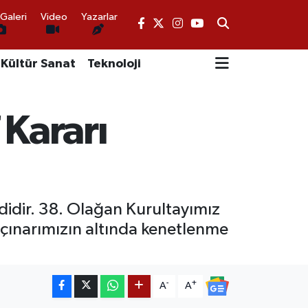
Galeri
Video
Yazarlar
Kültür Sanat
Teknoloji
 Kararı
didir. 38. Olağan Kurultayımız
ık çınarımızın altında kenetlenme
-
+
A
A