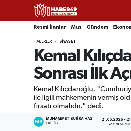
Resmi İlanlar
Uşak Nöbetçi Eczaneler
Resmi İlanlar
Muş
Gündem
Ekono
Asayiş
Uşak Hava Durumu
HABERLER
SIYASET
Kemal Kılıçda
Bölge
Uşak Namaz Vakitleri
Eğitim
Uşak Trafik Yoğunluk Haritası
Sonrası İlk A
Ekonomi
TFF 2.Lig Kırmızı Grup Puan Durumu ve Fikstür
Kemal Kılıçdaroğlu, "Cumhuriye
ile ilgili mahkemenin vermiş old
Sağlık
Tüm Manşetler
fırsatı olmalıdır." dedi.
Gündem
Son Dakika Haberleri
MUHAMMET BUĞRA HAS
21.05.2026 - 2
EDITÖR
YAYINLANMA
Spor
Haber Arşivi