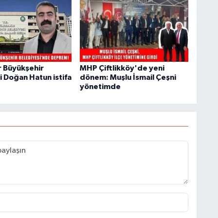
r Büyükşehir
MHP Çiftlikköy'de yeni
i Doğan Hatun istifa
dönem: Muşlu İsmail Çeşni
yönetimde