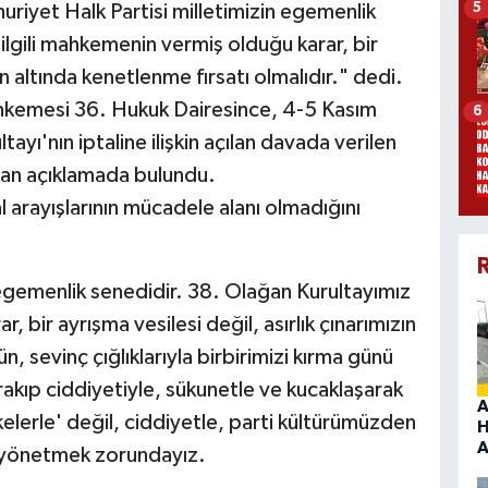
5
riyet Halk Partisi milletimizin egemenlik
 ilgili mahkemenin vermiş olduğu karar, bir
zın altında kenetlenme fırsatı olmalıdır." dedi.
hkemesi 36. Hukuk Dairesince, 4-5 Kasım
6
yı'nın iptaline ilişkin açılan davada verilen
dan açıklamada bulundu.
al arayışlarının mücadele alanı olmadığını
R
 egemenlik senedidir. 38. Olağan Kurultayımız
, bir ayrışma vesilesi değil, asırlık çınarımızın
n, sevinç çığlıklarıyla birbirimizi kırma günü
bırakıp ciddiyetiyle, sükunetle ve kucaklaşarak
A
elerle' değil, ciddiyetle, parti kültürümüzden
H
A
le yönetmek zorundayız.