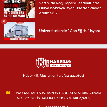
Varto'da Koğ Tepesi Festivali'nde
Hülya Bozkaya isyanı: Neden davet
edilmedi?
6
Üniversitelerde "Çan Eğrisi" İsyanı
Haber 49, Muş'un en tarafsız gazetesi
SUNAY MAHALLESİ İSTASYON CADDESİ ATATÜRK BULVARI
NO:172 EYLE İŞ HANI KAT:4 NO:8 MERKEZ/MUŞ