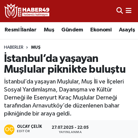
Resmi İlanlar
Uşak Nöbetçi Eczaneler
Resmi İlanlar
Muş
Gündem
Ekonomi
Asayiş
Asayiş
Uşak Hava Durumu
HABERLER
MUŞ
Bölge
Uşak Namaz Vakitleri
İstanbul’da yaşayan
Muşlular piknikte buluştu
Eğitim
Uşak Trafik Yoğunluk Haritası
İstanbul’da yaşayan Muşlular, Muş İli ve İlçeleri
Ekonomi
TFF 2.Lig Kırmızı Grup Puan Durumu ve Fikstür
Sosyal Yardımlaşma, Dayanışma ve Kültür
Derneği ile Esenyurt Kıraç Muşlular Derneği
Sağlık
Tüm Manşetler
tarafından Arnavutköy’de düzenlenen bahar
pikniğinde bir araya geldi.
Gündem
Son Dakika Haberleri
OLCAY ÇELIK
27.07.2025 - 22:05
EDITÖR
YAYINLANMA
Spor
Haber Arşivi