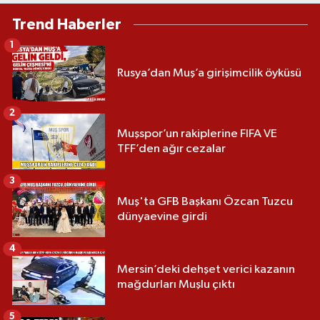
Trend Haberler
1
Rusya’dan Muş’a girişimcilik öyküsü
2
Muşspor’un rakiplerine FIFA VE
TFF’den ağır cezalar
3
Muş'ta GFB Başkanı Özcan Tuzcu
dünyaevine girdi
4
Mersin’deki dehşet verici kazanın
mağdurları Muşlu çıktı
5