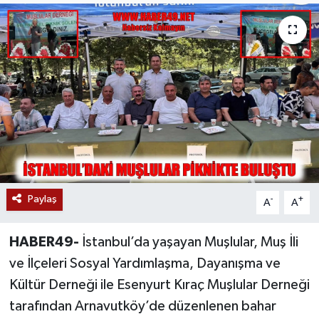
Siyaset
Teknoloji
Kültür Sanat
Muş
Hasköy
Paylaş
-
+
A
A
Korkut
HABER49-
İstanbul’da yaşayan Muşlular, Muş İli
Bulanık
ve İlçeleri Sosyal Yardımlaşma, Dayanışma ve
Malazgirt
Kültür Derneği ile Esenyurt Kıraç Muşlular Derneği
tarafından Arnavutköy’de düzenlenen bahar
Varto