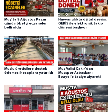
Muş’ta 9 Ağustos Pazar
Hayvancılıkta dijital devrim:
günü nöbetçi eczaneler
GEKİS ile elektronik takip
belli oldu
dönemi başlıyor
Muşlu üreticilere destek
Muş Valisi Çakır’dan
ödemesi hesaplara yatırıldı
Muşspor Asbaşkanı
Bozyel’e taziye ziyareti