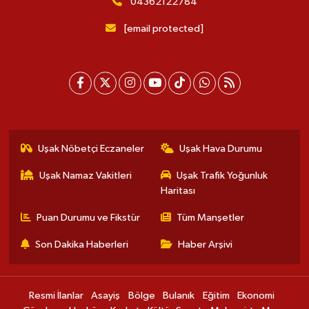
04362122784
[email protected]
Uşak Nöbetçi Eczaneler
Uşak Hava Durumu
Uşak Namaz Vakitleri
Uşak Trafik Yoğunluk
Haritası
Puan Durumu ve Fikstür
Tüm Manşetler
Son Dakika Haberleri
Haber Arşivi
Resmi İlanlar
Asayiş
Bölge
Bulanık
Eğitim
Ekonomi