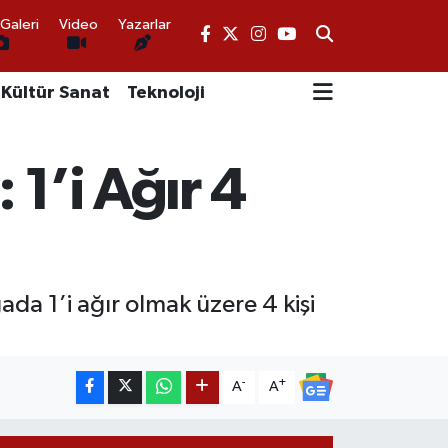
Galeri
Video
Yazarlar
Kültür Sanat
Teknoloji
 1’i Ağır 4
ada 1’i ağır olmak üzere 4 kişi
-
+
A
A