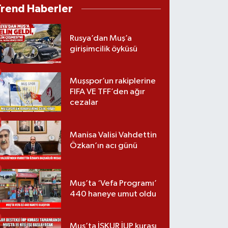
Trend Haberler
Rusya’dan Muş’a
girişimcilik öyküsü
Muşspor’un rakiplerine
FIFA VE TFF’den ağır
cezalar
Manisa Valisi Vahdettin
Özkan’ın acı günü
Muş’ta ‘Vefa Programı’
440 haneye umut oldu
Muş’ta İŞKUR İUP kurası