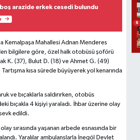
 boş arazide erkek cesedi bulundu
e
6
ında Kemalpaşa Mahallesi Adnan Menderes
len bilgilere göre, özel halk otobüsü şoförü
ak K. (37), Bulut D. (18) ve Ahmet G. (49)
. Tartışma kısa sürede büyüyerek yol kenarında
uk ve bıçaklarla saldırırken, otobüs
ki bıçakla 4 kişiyi yaraladı. İhbar üzerine olay
sevk edildi.
ğı olay sırasında yaşanan arbede esnasında bir
alandı. Yaralılar ambulanslarla İnegöl Devlet