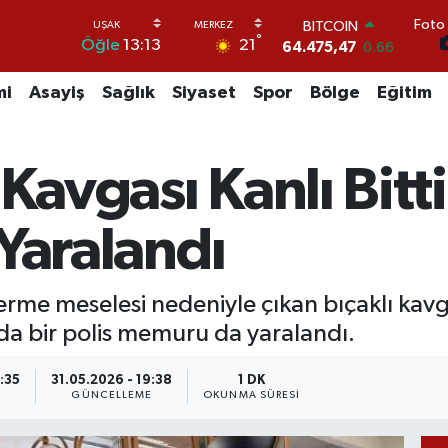
Foto 
BITCOIN
°
21
Öğle
13:13
64.475,47
0.66
DOLAR
47,5971
0.05
mi
Asayiş
Sağlık
Siyaset
Spor
Bölge
Eğitim
EURO
55,1336
0.18
STERLİN
Kavgası Kanlı Bitti:
64,2534
0.22
GRAM ALTIN
6518.23
0.39
s Yaralandı
BİST100
13.703
0
verme meselesi nedeniyle çıkan bıçaklı kavg
da bir polis memuru da yaralandı.
9:35
31.05.2026 - 19:38
1 DK
GÜNCELLEME
OKUNMA SÜRESI