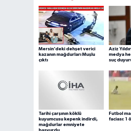
Mersin’deki dehşet verici
Aziz Yıldı
kazanın mağdurları Muşlu
medya hes
çıktı
suç duyur
Tarihi çarşının köklü
Futbol ma
kuyumcusu kepenk indirdi,
faciası: 1 
mağdurlar emniyete
başvurdu