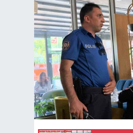
Siyaset
Teknoloji
Kültür Sanat
Muş
Hasköy
Korkut
Bulanık
Malazgirt
Varto