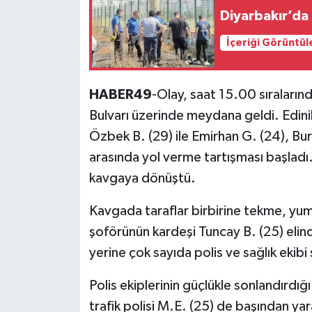
Diyarbakır’da
İçeriği Görüntül
HABER49
-Olay, saat 15.00 sıralar
Bulvarı üzerinde meydana geldi. Edini
Özbek B. (29) ile Emirhan G. (24), Bur
arasında yol verme tartışması başladı
kavgaya dönüştü.
Kavgada taraflar birbirine tekme, yumr
şoförünün kardeşi Tuncay B. (25) elinde
yerine çok sayıda polis ve sağlık ekibi 
Polis ekiplerinin güçlükle sonlandırdı
trafik polisi M.E. (25) de başından yar