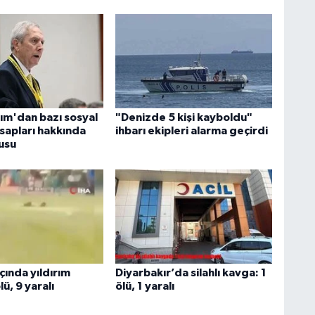
rım'dan bazı sosyal
"Denizde 5 kişi kayboldu"
apları hakkında
ihbarı ekipleri alarma geçirdi
usu
çında yıldırım
Diyarbakır’da silahlı kavga: 1
ölü, 9 yaralı
ölü, 1 yaralı