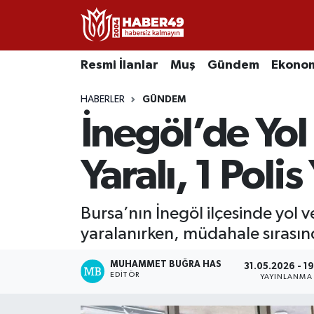
Resmi İlanlar
Uşak Nöbetçi Eczaneler
Resmi İlanlar
Muş
Gündem
Ekono
Asayiş
Uşak Hava Durumu
HABERLER
GÜNDEM
İnegöl’de Yol 
Bölge
Uşak Namaz Vakitleri
Eğitim
Uşak Trafik Yoğunluk Haritası
Yaralı, 1 Poli
Ekonomi
TFF 2.Lig Kırmızı Grup Puan Durumu ve Fikstür
Bursa’nın İnegöl ilçesinde yol 
yaralanırken, müdahale sırasın
Sağlık
Tüm Manşetler
MUHAMMET BUĞRA HAS
Gündem
Son Dakika Haberleri
31.05.2026 - 1
EDITÖR
YAYINLANMA
Spor
Haber Arşivi