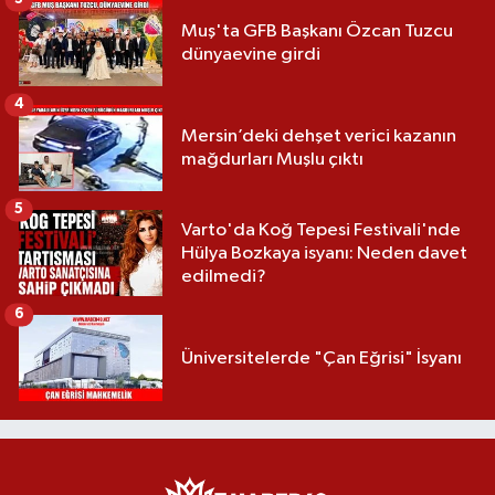
Muş'ta GFB Başkanı Özcan Tuzcu
dünyaevine girdi
4
Mersin’deki dehşet verici kazanın
mağdurları Muşlu çıktı
5
Varto'da Koğ Tepesi Festivali'nde
Hülya Bozkaya isyanı: Neden davet
edilmedi?
6
Üniversitelerde "Çan Eğrisi" İsyanı