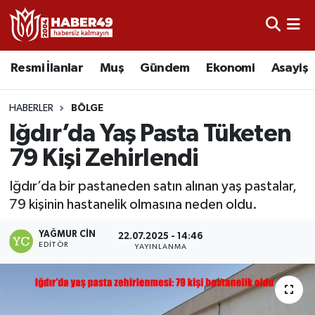
Resmi İlanlar
Uşak Nöbetçi Eczaneler
Resmi İlanlar
Muş
Gündem
Ekonomi
Asayiş
Asayiş
Uşak Hava Durumu
HABERLER
BÖLGE
Bölge
Uşak Namaz Vakitleri
Iğdır’da Yaş Pasta Tüketen
79 Kişi Zehirlendi
Eğitim
Uşak Trafik Yoğunluk Haritası
Iğdır’da bir pastaneden satın alınan yaş pastalar,
Ekonomi
TFF 2.Lig Kırmızı Grup Puan Durumu ve Fikstür
79 kişinin hastanelik olmasına neden oldu.
Sağlık
Tüm Manşetler
YAĞMUR CIN
22.07.2025 - 14:46
EDITÖR
YAYINLANMA
Gündem
Son Dakika Haberleri
Spor
Haber Arşivi