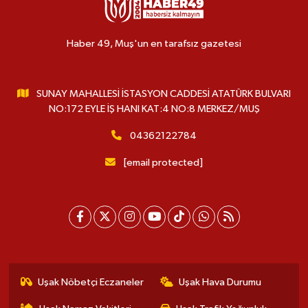
Haber 49, Muş'un en tarafsız gazetesi
SUNAY MAHALLESİ İSTASYON CADDESİ ATATÜRK BULVARI
NO:172 EYLE İŞ HANI KAT:4 NO:8 MERKEZ/MUŞ
04362122784
[email protected]
Uşak Nöbetçi Eczaneler
Uşak Hava Durumu