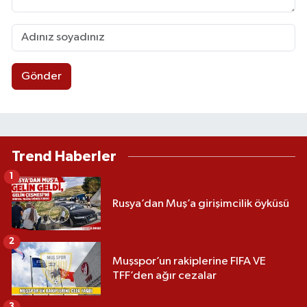
Gönder
Trend Haberler
1
Rusya’dan Muş’a girişimcilik öyküsü
2
Muşspor’un rakiplerine FIFA VE
TFF’den ağır cezalar
3