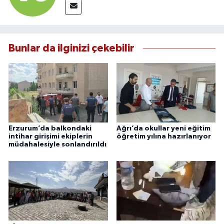
Bunlar da ilginizi çekebilir
Erzurum’da balkondaki
Ağrı’da okullar yeni eğitim
intihar girişimi ekiplerin
öğretim yılına hazırlanıyor
müdahalesiyle sonlandırıldı