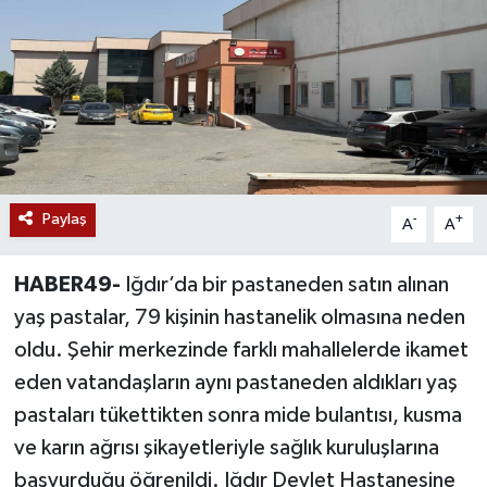
Siyaset
Teknoloji
Kültür Sanat
Muş
Paylaş
-
+
A
A
Hasköy
HABER49-
Iğdır’da bir pastaneden satın alınan
Korkut
yaş pastalar, 79 kişinin hastanelik olmasına neden
oldu. Şehir merkezinde farklı mahallelerde ikamet
Bulanık
eden vatandaşların aynı pastaneden aldıkları yaş
pastaları tükettikten sonra mide bulantısı, kusma
Malazgirt
ve karın ağrısı şikayetleriyle sağlık kuruluşlarına
başvurduğu öğrenildi. Iğdır Devlet Hastanesine
Varto