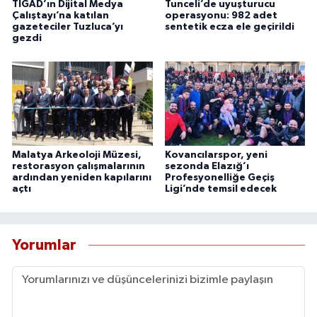
TİGAD’ın Dijital Medya
Tunceli’de uyuşturucu
Çalıştayı’na katılan
operasyonu: 982 adet
gazeteciler Tuzluca’yı
sentetik ecza ele geçirildi
gezdi
Malatya Arkeoloji Müzesi,
Kovancılarspor, yeni
restorasyon çalışmalarının
sezonda Elazığ’ı
ardından yeniden kapılarını
Profesyonelliğe Geçiş
açtı
Ligi’nde temsil edecek
Yorumlar