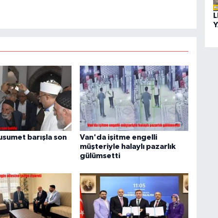
L
Y
husumet barışla son
Van'da işitme engelli
müşteriyle halaylı pazarlık
gülümsetti