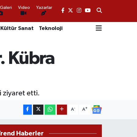
Galeri
Video
Yazarlar
Kültür Sanat
Teknoloji
r. Kübra
ziyaret etti.
-
+
A
A
Trend Haberler