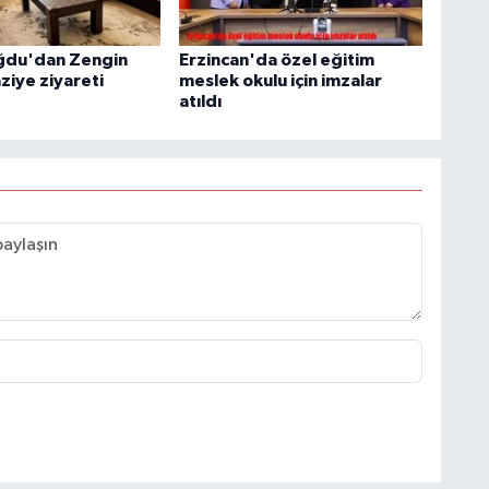
ğdu'dan Zengin
Erzincan'da özel eğitim
aziye ziyareti
meslek okulu için imzalar
atıldı