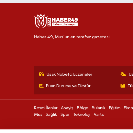
Haber 49, Muş'un en tarafsız gazetesi
Uşak Nöbetçi Eczaneler
U
Puan Durumu ve Fikstür
Tü
Resmi İlanlar
Asayiş
Bölge
Bulanık
Eğitim
Eko
Muş
Sağlık
Spor
Teknoloji
Varto