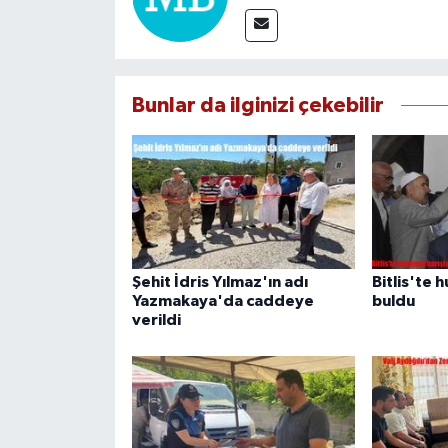
Bunlar da ilginizi çekebilir
Şehit İdris Yılmaz'ın adı
Bitlis'te 
Yazmakaya'da caddeye
buldu
verildi