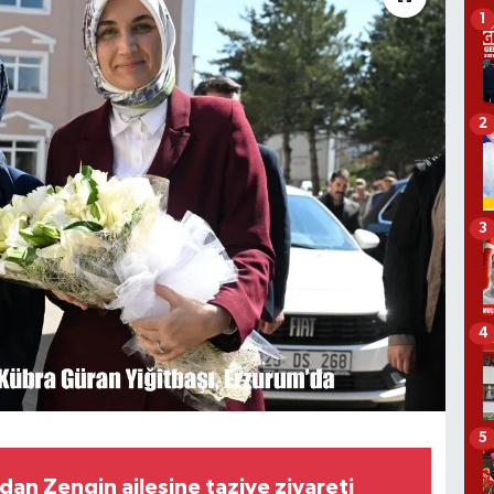
1
2
3
4
5
dan Zengin ailesine taziye ziyareti