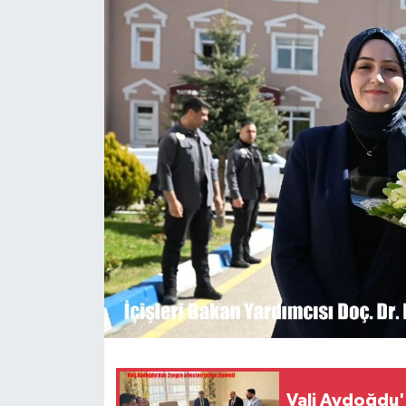
Siyaset
Teknoloji
Kültür Sanat
Muş
Hasköy
Korkut
Bulanık
Malazgirt
Vali Aydoğdu'
Varto