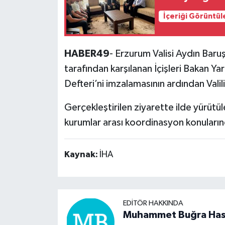
İçeriği Görüntül
HABER49
- Erzurum Valisi Aydın Baruş
tarafından karşılanan İçişleri Bakan Yar
Defteri’ni imzalamasının ardından Vali
Gerçekleştirilen ziyarette ilde yürütül
kurumlar arası koordinasyon konuları
Kaynak:
İHA
EDITÖR HAKKINDA
Muhammet Buğra Ha