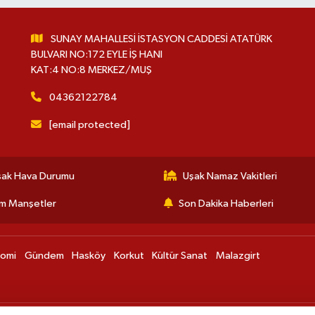
SUNAY MAHALLESİ İSTASYON CADDESİ ATATÜRK
BULVARI NO:172 EYLE İŞ HANI
KAT:4 NO:8 MERKEZ/MUŞ
04362122784
[email protected]
şak Hava Durumu
Uşak Namaz Vakitleri
m Manşetler
Son Dakika Haberleri
nomi
Gündem
Hasköy
Korkut
Kültür Sanat
Malazgirt