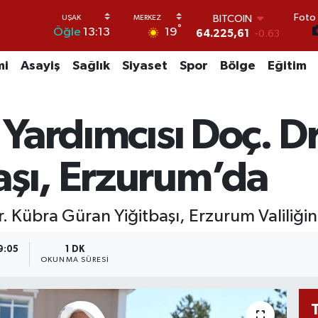
Foto 
BITCOIN
°
19
Öğle
13:13
64.225,61
-0.63
DOLAR
47,7143
0.16
mi
Asayiş
Sağlık
Siyaset
Spor
Bölge
Eğitim
EURO
55,0317
-0.02
STERLİN
n Yardımcısı Doç. D
64,2463
0.07
GRAM ALTIN
6510.40
0.45
aşı, Erzurum’da
BİST100
13.799
70
r. Kübra Güran Yiğitbaşı, Erzurum Valiliğini 
9:05
1 DK
A
OKUNMA SÜRESI