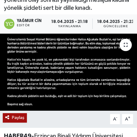
yönelik şiddeti sert bir dille kınadı.
Siyaset
YAĞMUR CIN
18.04.2025 - 21:18
18.04.2025 - 21:23
Teknoloji
EDITÖR
YAYINLANMA
GÜNCELLEME
Kültür Sanat
Muş
Hasköy
Korkut
Bulanık
Paylaş
-
+
A
A
Malazgirt
Varto
HABER49-
Erzincan Binali Yıldırım Üniversitesi