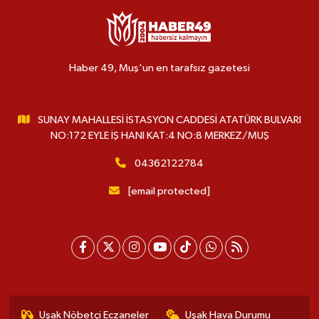
Haber 49, Muş'un en tarafsız gazetesi
SUNAY MAHALLESİ İSTASYON CADDESİ ATATÜRK BULVARI
NO:172 EYLE İŞ HANI KAT:4 NO:8 MERKEZ/MUŞ
04362122784
[email protected]
Uşak Nöbetçi Eczaneler
Uşak Hava Durumu