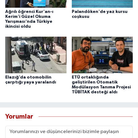
Ağrılı öğrenci Kur'an-ı
Palandöken'de yaz kursu
Kerim'i Güzel Okuma
coşkusu
Yarışması'nda Türkiye
ikincisi oldu
Elazığ’da otomobilin
ETÜ ortaklığında
çarptığı yaya yaralandı
geliştirilen Otomatik
Modülasyon Tanıma Projesi
TÜBİTAK desteği aldı
Yorumlar