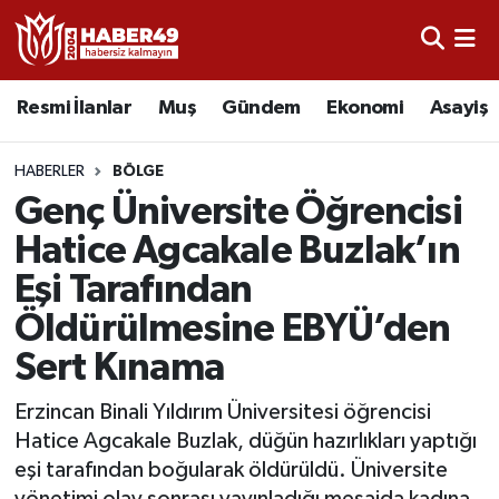
Resmi İlanlar
Uşak Nöbetçi Eczaneler
Resmi İlanlar
Muş
Gündem
Ekonomi
Asayiş
Asayiş
Uşak Hava Durumu
HABERLER
BÖLGE
Bölge
Uşak Namaz Vakitleri
Genç Üniversite Öğrencisi
Hatice Agcakale Buzlak’ın
Eğitim
Uşak Trafik Yoğunluk Haritası
Eşi Tarafından
Ekonomi
TFF 2.Lig Kırmızı Grup Puan Durumu ve Fikstür
Öldürülmesine EBYÜ’den
Sert Kınama
Sağlık
Tüm Manşetler
Erzincan Binali Yıldırım Üniversitesi öğrencisi
Gündem
Son Dakika Haberleri
Hatice Agcakale Buzlak, düğün hazırlıkları yaptığı
eşi tarafından boğularak öldürüldü. Üniversite
Spor
Haber Arşivi
yönetimi olay sonrası yayınladığı mesajda kadına