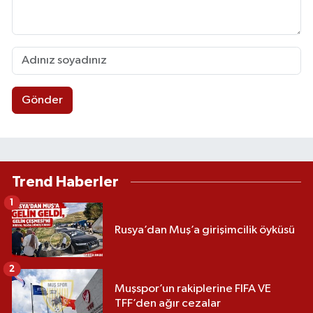
Gönder
Trend Haberler
1
Rusya’dan Muş’a girişimcilik öyküsü
2
Muşspor’un rakiplerine FIFA VE
TFF’den ağır cezalar