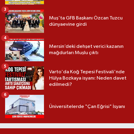
3
Muş'ta GFB Başkanı Özcan Tuzcu
dünyaevine girdi
4
Mersin’deki dehşet verici kazanın
mağdurları Muşlu çıktı
5
Varto'da Koğ Tepesi Festivali'nde
Hülya Bozkaya isyanı: Neden davet
edilmedi?
6
Üniversitelerde "Çan Eğrisi" İsyanı