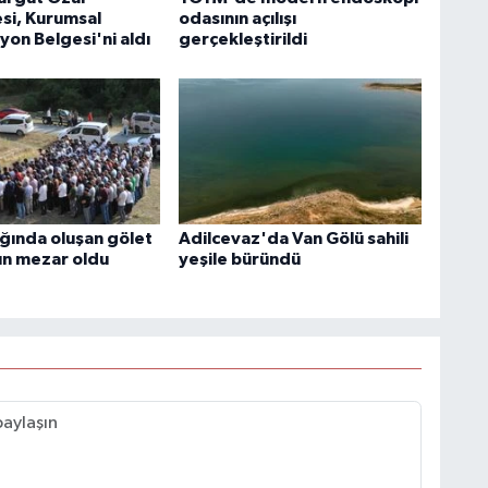
esi, Kurumsal
odasının açılışı
yon Belgesi'ni aldı
gerçekleştirildi
ğında oluşan gölet
Adilcevaz'da Van Gölü sahili
un mezar oldu
yeşile büründü