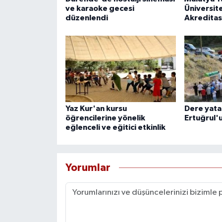
ve karaoke gecesi
Üniversit
düzenlendi
Akreditas
Yaz Kur'an kursu
Dere yata
öğrencilerine yönelik
Ertuğrul'
eğlenceli ve eğitici etkinlik
Yorumlar