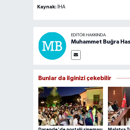
Kaynak:
İHA
EDITÖR HAKKINDA
Muhammet Buğra Ha
Bunlar da ilginizi çekebilir
Darende'de nostalji sineması
Malatya T