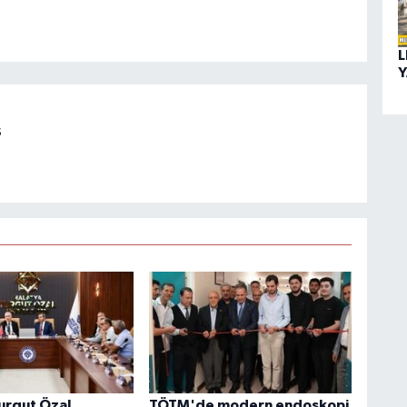
L
Y
s
urgut Özal
TÖTM'de modern endoskopi