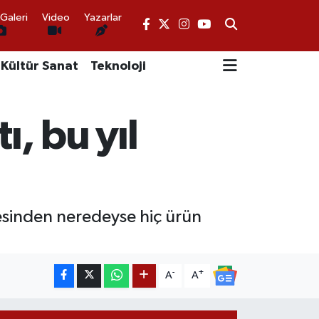
Galeri
Video
Yazarlar
Kültür Sanat
Teknoloji
ı, bu yıl
çesinden neredeyse hiç ürün
-
+
A
A