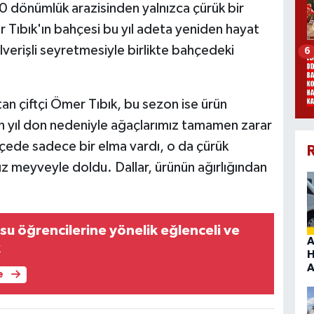
10 dönümlük arazisinden yalnızca çürük bir
r Tıbık'ın bahçesi bu yıl adeta yeniden hayat
lverişli seyretmesiyle birlikte bahçedeki
6
tan çiftçi Ömer Tıbık, bu sezon ise ürün
n yıl don nedeniyle ağaçlarımız tamamen zarar
de sadece bir elma vardı, o da çürük
R
mız meyveyle doldu. Dallar, ürünün ağırlığından
su öğrencilerine yönelik eğlenceli ve
A
k
H
A
e