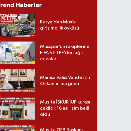
Trend Haberler
Rusya’dan Muş’a
girişimcilik öyküsü
Muşspor’un rakiplerine
FIFA VE TFF’den ağır
cezalar
Manisa Valisi Vahdettin
Özkan’ın acı günü
Muş’ta İŞKUR İUP kurası
çekildi: 16 asil isim belli
oldu
Muş'ta GFB Başkanı