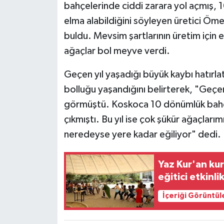
bahçelerinde ciddi zarara yol açmış, 
elma alabildiğini söyleyen üretici Öme
buldu. Mevsim şartlarının üretim için e
ağaçlar bol meyve verdi.
Geçen yıl yaşadığı büyük kaybı hatırla
bolluğu yaşandığını belirterek, "Geçe
görmüştü. Koskoca 10 dönümlük bahçe
çıkmıştı. Bu yıl ise çok şükür ağaçları
neredeyse yere kadar eğiliyor" dedi.
Yaz Kur'an kur
eğitici etkinli
İçeriği Görüntül