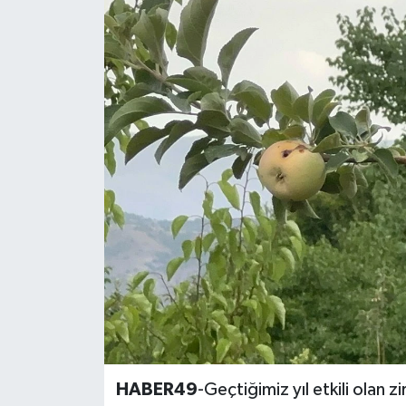
Siyaset
Teknoloji
Kültür Sanat
Muş
Hasköy
Korkut
Bulanık
Malazgirt
HABER49
-Geçtiğimiz yıl etkili olan z
Varto