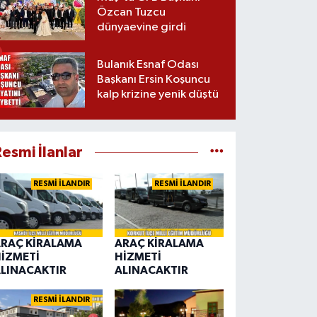
Özcan Tuzcu
dünyaevine girdi
Bulanık Esnaf Odası
Başkanı Ersin Koşuncu
kalp krizine yenik düştü
esmi İlanlar
RESMİ İLANDIR
RESMİ İLANDIR
RAÇ KİRALAMA
ARAÇ KİRALAMA
İZMETİ
HİZMETİ
LINACAKTIR
ALINACAKTIR
RESMİ İLANDIR