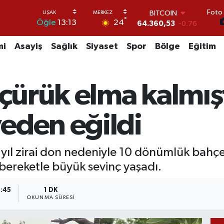
Foto 
BITCOIN
°
24
Öğle
13:13
64.360,53
-0.76
DOLAR
47,7143
0.16
mi
Asayiş
Sağlık
Siyaset
Spor
Bölge
Eğitim
EURO
55,0317
-0.02
STERLİN
çürük elma kalmışt
64,2463
0.07
GRAM ALTIN
6574.81
1.44
eden eğildi
BİST100
13.799
70
n yıl zirai don nedeniyle 10 dönümlük bah
 bereketle büyük sevinç yaşadı.
3:45
1 DK
OKUNMA SÜRESI