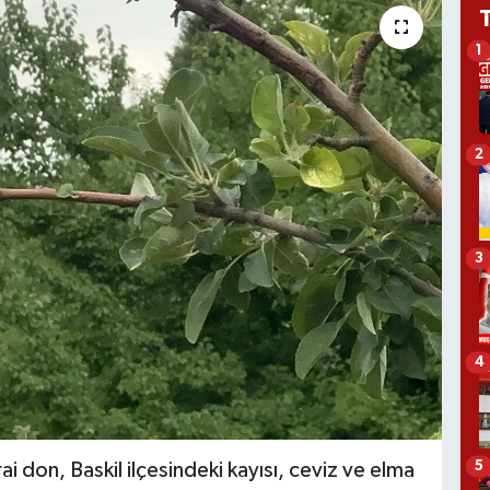
1
2
3
4
5
irai don, Baskil ilçesindeki kayısı, ceviz ve elma