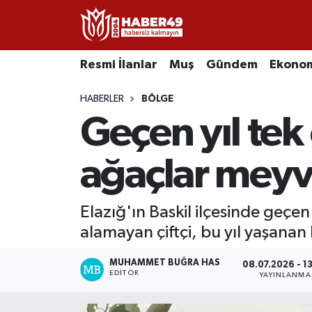
Resmi İlanlar
Uşak Nöbetçi Eczaneler
Resmi İlanlar
Muş
Gündem
Ekono
Asayiş
Uşak Hava Durumu
HABERLER
BÖLGE
Geçen yıl tek 
Bölge
Uşak Namaz Vakitleri
Eğitim
Uşak Trafik Yoğunluk Haritası
ağaçlar meyv
Ekonomi
TFF 2.Lig Kırmızı Grup Puan Durumu ve Fikstür
Elazığ'ın Baskil ilçesinde geçe
alamayan çiftçi, bu yıl yaşanan
Sağlık
Tüm Manşetler
MUHAMMET BUĞRA HAS
Gündem
Son Dakika Haberleri
08.07.2026 - 1
EDITÖR
YAYINLANMA
Spor
Haber Arşivi