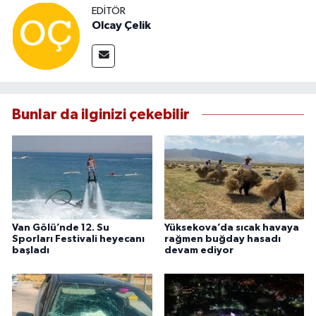
EDITÖR
Olcay Çelik
Bunlar da ilginizi çekebilir
Van Gölü’nde 12. Su
Yüksekova’da sıcak havaya
Sporları Festivali heyecanı
rağmen buğday hasadı
başladı
devam ediyor