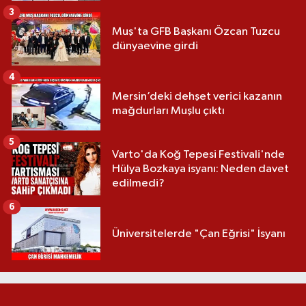
3
Muş'ta GFB Başkanı Özcan Tuzcu
dünyaevine girdi
4
Mersin’deki dehşet verici kazanın
mağdurları Muşlu çıktı
5
Varto'da Koğ Tepesi Festivali'nde
Hülya Bozkaya isyanı: Neden davet
edilmedi?
6
Üniversitelerde "Çan Eğrisi" İsyanı