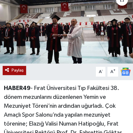
Siyaset
Teknoloji
Kültür Sanat
Muş
Paylaş
-
+
Hasköy
A
A
Korkut
HABER49
- Fırat Üniversitesi Tıp Fakültesi 38.
dönem mezunlarını düzenlenen Yemin ve
Bulanık
Mezuniyet Töreni’nin ardından uğurladı. Çok
Amaçlı Spor Salonu’nda yapılan mezuniyet
Malazgirt
törenine; Elazığ Valisi Numan Hatipoğlu, Fırat
Varto
Üniversitesi Rektörü Prof. Dr. Fahrettin Göktaş,