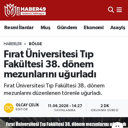
Resmi İlanlar
Uşak Nöbetçi Eczaneler
Resmi İlanlar
Muş
Gündem
Ekonomi
Asayiş
Asayiş
Uşak Hava Durumu
HABERLER
BÖLGE
Bölge
Uşak Namaz Vakitleri
Fırat Üniversitesi Tıp
Fakültesi 38. dönem
Eğitim
Uşak Trafik Yoğunluk Haritası
mezunlarını uğurladı
Ekonomi
TFF 2.Lig Kırmızı Grup Puan Durumu ve Fikstür
Fırat Üniversitesi Tıp Fakültesi 38. dönem
mezunlarını düzenlenen törenle uğurladı.
Sağlık
Tüm Manşetler
OLCAY ÇELIK
11.06.2026 - 14:27
2 DK
Gündem
Son Dakika Haberleri
EDITÖR
YAYINLANMA
OKUNMA SÜRESI
Spor
Haber Arşivi