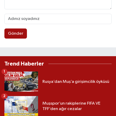
Gönder
Trend Haberler
1
Rusya’dan Muş’a girişimcilik öyküsü
2
Muşspor’un rakiplerine FIFA VE
TFF’den ağır cezalar