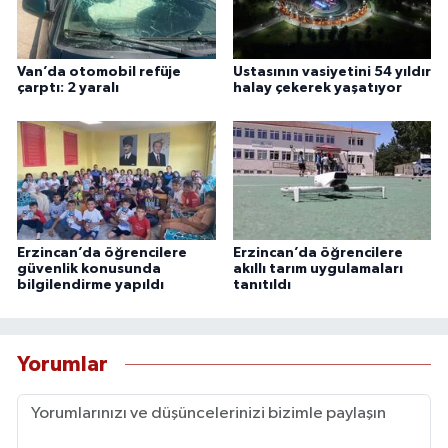
Van’da otomobil refüje
Ustasının vasiyetini 54 yıldır
çarptı: 2 yaralı
halay çekerek yaşatıyor
Erzincan’da öğrencilere
Erzincan’da öğrencilere
güvenlik konusunda
akıllı tarım uygulamaları
bilgilendirme yapıldı
tanıtıldı
Yorumlar