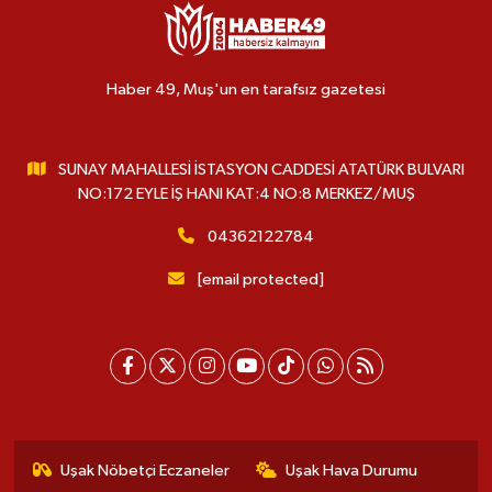
Haber 49, Muş'un en tarafsız gazetesi
SUNAY MAHALLESİ İSTASYON CADDESİ ATATÜRK BULVARI
NO:172 EYLE İŞ HANI KAT:4 NO:8 MERKEZ/MUŞ
04362122784
[email protected]
Uşak Nöbetçi Eczaneler
Uşak Hava Durumu