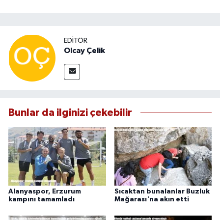
EDITÖR
Olcay Çelik
Bunlar da ilginizi çekebilir
Alanyaspor, Erzurum
Sıcaktan bunalanlar Buzluk
kampını tamamladı
Mağarası'na akın etti