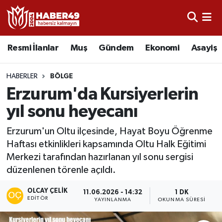
Resmi İlanlar
Uşak Nöbetçi Eczaneler
Resmi İlanlar
Muş
Gündem
Ekonomi
Asayiş
Asayiş
Uşak Hava Durumu
HABERLER
BÖLGE
Bölge
Uşak Namaz Vakitleri
Erzurum'da Kursiyerlerin
yıl sonu heyecanı
Eğitim
Uşak Trafik Yoğunluk Haritası
Erzurum'un Oltu ilçesinde, Hayat Boyu Öğrenme
Ekonomi
TFF 2.Lig Kırmızı Grup Puan Durumu ve Fikstür
Haftası etkinlikleri kapsamında Oltu Halk Eğitimi
Merkezi tarafından hazırlanan yıl sonu sergisi
Sağlık
Tüm Manşetler
düzenlenen törenle açıldı.
Gündem
Son Dakika Haberleri
OLCAY ÇELIK
11.06.2026 - 14:32
1 DK
EDITÖR
YAYINLANMA
OKUNMA SÜRESI
Spor
Haber Arşivi