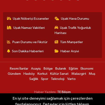
Uşak Nöbetçi Eczaneler
Uşak Hava Durumu
Uşak Namaz Vakitleri
Uşak Trafik Yoğunluk
Haritası
Puan Durumu ve Fikstür
Tüm Manşetler
Son Dakika Haberleri
Haber Arşivi
Resmi İlanlar
Asayiş
Bölge
Bulanık
Eğitim
Ekonomi
Gündem
Hasköy
Korkut
Kültür Sanat
Malazgirt
Muş
Sağlık
Spor
Teknoloji
Varto
Haber Yazılımı:
TE Bilişim
En iyi site deneyimi sağlamak için çerezlerden
faydalanıyoruz. Detaylar için lütfen tıklayın.