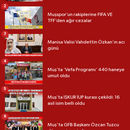
2
Muşspor’un rakiplerine FIFA VE
TFF’den ağır cezalar
3
Manisa Valisi Vahdettin Özkan’ın acı
günü
4
Muş’ta ‘Vefa Programı’ 440 haneye
umut oldu
5
Muş’ta İŞKUR İUP kurası çekildi: 16
asil isim belli oldu
6
Muş'ta GFB Başkanı Özcan Tuzcu