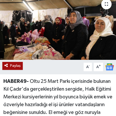
Siyaset
Teknoloji
Kültür Sanat
Muş
Hasköy
Paylaş
-
+
A
A
Korkut
HABER49-
Oltu 25 Mart Parkı içerisinde bulunan
Bulanık
Kıl Çadır'da gerçekleştirilen sergide, Halk Eğitimi
Merkezi kursiyerlerinin yıl boyunca büyük emek ve
Malazgirt
özveriyle hazırladığı el işi ürünler vatandaşların
beğenisine sunuldu. El emeği ve göz nuruyla
Varto