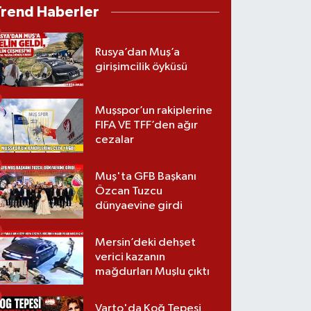
Trend Haberler
Rusya’dan Muş’a
girişimcilik öyküsü
Muşspor’un rakiplerine
FIFA VE TFF’den ağır
cezalar
Muş'ta GFB Başkanı
Özcan Tuzcu
dünyaevine girdi
Mersin’deki dehşet
verici kazanın
mağdurları Muşlu çıktı
Varto'da Koğ Tepesi