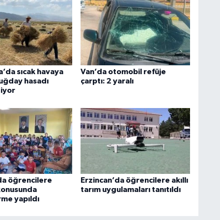
’da sıcak havaya
Van’da otomobil refüje
uğday hasadı
çarptı: 2 yaralı
iyor
da öğrencilere
Erzincan’da öğrencilere akıllı
konusunda
tarım uygulamaları tanıtıldı
rme yapıldı