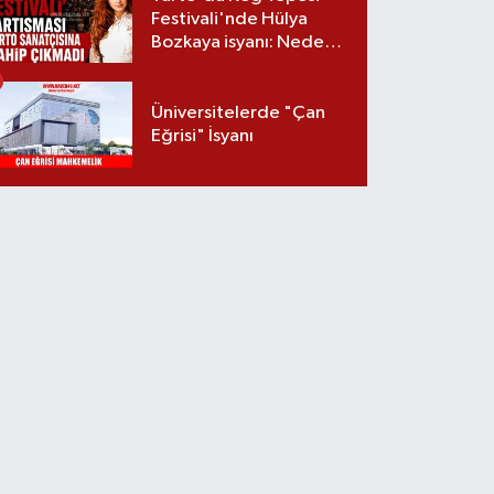
Festivali'nde Hülya
Bozkaya isyanı: Neden
davet edilmedi?
Üniversitelerde "Çan
Eğrisi" İsyanı