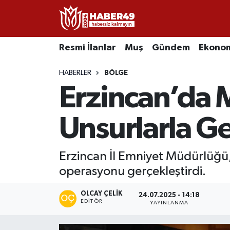
Resmi İlanlar
Uşak Nöbetçi Eczaneler
Resmi İlanlar
Muş
Gündem
Ekono
Asayiş
Uşak Hava Durumu
HABERLER
BÖLGE
Erzincan’da M
Bölge
Uşak Namaz Vakitleri
Eğitim
Uşak Trafik Yoğunluk Haritası
Unsurlarla G
Ekonomi
TFF 2.Lig Kırmızı Grup Puan Durumu ve Fikstür
Erzincan İl Emniyet Müdürlüğü, 
operasyonu gerçekleştirdi.
Sağlık
Tüm Manşetler
OLCAY ÇELIK
Gündem
Son Dakika Haberleri
24.07.2025 - 14:18
EDITÖR
YAYINLANMA
Spor
Haber Arşivi