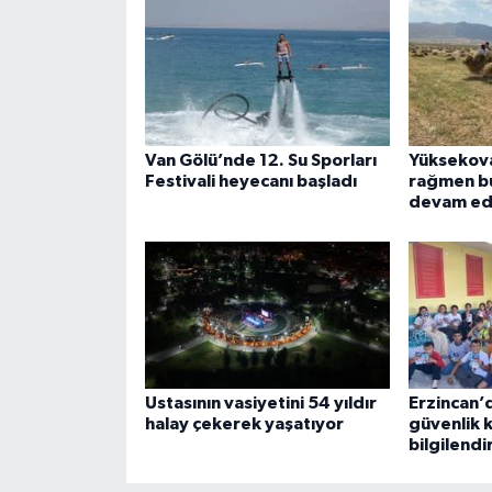
Van Gölü’nde 12. Su Sporları
Yüksekova
Festivali heyecanı başladı
rağmen b
devam ed
Ustasının vasiyetini 54 yıldır
Erzincan’
halay çekerek yaşatıyor
güvenlik 
bilgilendi