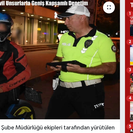
1
2
3
4
5
e Şube Müdürlüğü ekipleri tarafından yürütülen