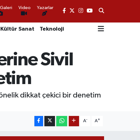
Galeri
Video
Yazarlar
Kültür Sanat
Teknoloji
rine Sivil
etim
nelik dikkat çekici bir denetim
-
+
A
A