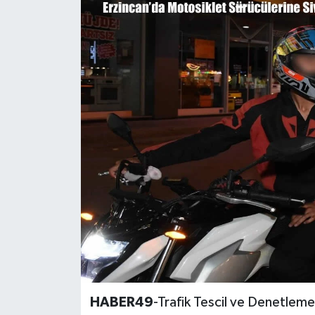
Siyaset
Teknoloji
Kültür Sanat
Muş
Hasköy
Korkut
Bulanık
Malazgirt
HABER49
-Trafik Tescil ve Denetlem
Varto