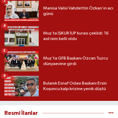
3
Manisa Valisi Vahdettin Özkan’ın acı
günü
4
Muş’ta İŞKUR İUP kurası çekildi: 16
asil isim belli oldu
5
Muş'ta GFB Başkanı Özcan Tuzcu
dünyaevine girdi
6
Bulanık Esnaf Odası Başkanı Ersin
Koşuncu kalp krizine yenik düştü
Resmi İlanlar