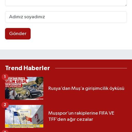
Gönder
Trend Haberler
1
Rusya’dan Muş’a girişimcilik öyküsü
2
Muşspor’un rakiplerine FIFA VE
TFF’den ağır cezalar