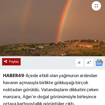
Siyaset
Teknoloji
Kültür Sanat
Muş
Hasköy
Paylaş
-
+
A
A
Korkut
HABER49
-İlçede etkili olan yağmurun ardından
Bulanık
havanın açmasıyla birlikte gökkuşağı birçok
noktadan görüldü. Vatandaşların dikkatini çeken
Malazgirt
manzara, Ağın’ın doğal görünümüyle birleşince
ortaya kartpostallık görüntüler çıktı.
Varto