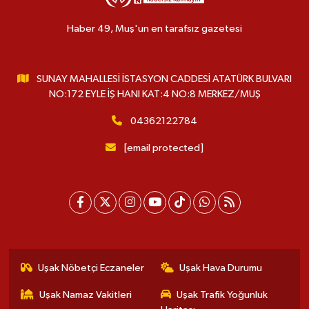
Haber 49, Muş'un en tarafsız gazetesi
SUNAY MAHALLESİ İSTASYON CADDESİ ATATÜRK BULVARI
NO:172 EYLE İŞ HANI KAT:4 NO:8 MERKEZ/MUŞ
04362122784
[email protected]
Uşak Nöbetçi Eczaneler
Uşak Hava Durumu
Uşak Namaz Vakitleri
Uşak Trafik Yoğunluk