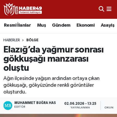
Resmi İlanlar
Uşak Nöbetçi Eczaneler
Resmi İlanlar
Muş
Gündem
Ekonomi
Asayiş
Asayiş
Uşak Hava Durumu
HABERLER
BÖLGE
Bölge
Uşak Namaz Vakitleri
Elazığ’da yağmur sonrası
gökkuşağı manzarası
Eğitim
Uşak Trafik Yoğunluk Haritası
oluştu
Ekonomi
TFF 2.Lig Kırmızı Grup Puan Durumu ve Fikstür
Ağın ilçesinde yağışın ardından ortaya çıkan
gökkuşağı, gökyüzünde renkli görüntüler
Sağlık
Tüm Manşetler
oluşturdu.
Gündem
Son Dakika Haberleri
MUHAMMET BUĞRA HAS
02.06.2026 - 13:25
1
EDITÖR
YAYINLANMA
OKUNMA
Spor
Haber Arşivi