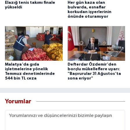
Elazığ tenis takımı finale
Her gün kaza olan
yükseldi
bulvarda, esnaflar
korkudan işyerlerinin
önünde oturamıyor
Malatya'da gıda
Defterdar Özdemir'den
işletmelerine yönelik
borçlu mükelleflere uyarı:
Temmuz denetimlerinde
"Başvurular 31 Ağustos'ta
544 bin TL ceza
sona eriyor"
Yorumlar