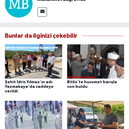
Bunlar da ilginizi çekebilir
Şehit İdris Yılmaz'ın adı
Bitlis'te husumet barışla
Yazmakaya'da caddeye
son buldu
verildi