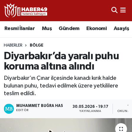
Resmi İlanlar
Uşak Nöbetçi Eczaneler
Resmi İlanlar
Muş
Gündem
Ekonomi
Asayiş
Asayiş
Uşak Hava Durumu
HABERLER
BÖLGE
Bölge
Uşak Namaz Vakitleri
Diyarbakır’da yaralı puhu
koruma altına alındı
Eğitim
Uşak Trafik Yoğunluk Haritası
Diyarbakır’ın Çınar ilçesinde kanadı kırık halde
Ekonomi
TFF 2.Lig Kırmızı Grup Puan Durumu ve Fikstür
bulunan puhu, tedavi edilmek üzere yetkililere
teslim edildi.
Sağlık
Tüm Manşetler
MUHAMMET BUĞRA HAS
30.05.2026 - 19:17
1 
EDITÖR
YAYINLANMA
OKUNMA
Gündem
Son Dakika Haberleri
Spor
Haber Arşivi