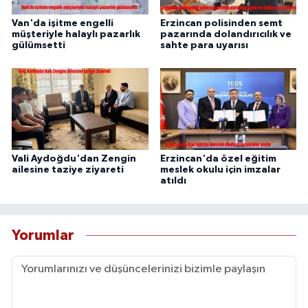
Van'da işitme engelli
Erzincan polisinden semt
müşteriyle halaylı pazarlık
pazarında dolandırıcılık ve
gülümsetti
sahte para uyarısı
Vali Aydoğdu'dan Zengin
Erzincan'da özel eğitim
ailesine taziye ziyareti
meslek okulu için imzalar
atıldı
Yorumlar