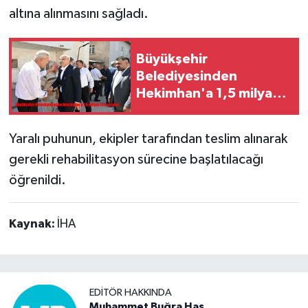
altına alınmasını sağladı.
Büyükşehir
Belediyesinden
Hekimhan'a 1,5 milyar
lira yatırım
Yaralı puhunun, ekipler tarafından teslim alınarak
gerekli rehabilitasyon sürecine başlatılacağı
öğrenildi.
Kaynak:
İHA
EDITÖR HAKKINDA
Muhammet Buğra Has