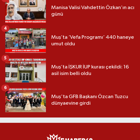
Manisa Valisi Vahdettin Özkan’ın acı
günü
4
Muş’ta ‘Vefa Programı’ 440 haneye
umut oldu
5
Muş’ta İŞKUR İUP kurası çekildi: 16
asil isim belli oldu
6
Muş'ta GFB Başkanı Özcan Tuzcu
dünyaevine girdi