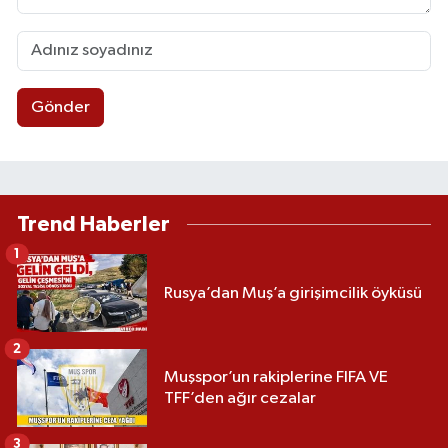
Gönder
Trend Haberler
1
Rusya’dan Muş’a girişimcilik öyküsü
2
Muşspor’un rakiplerine FIFA VE
TFF’den ağır cezalar
3