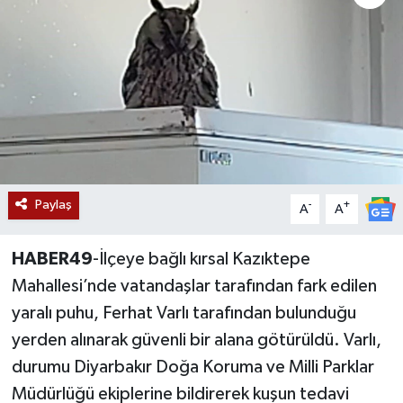
Siyaset
Teknoloji
Kültür Sanat
Muş
Paylaş
-
+
A
A
Hasköy
HABER49
-İlçeye bağlı kırsal Kazıktepe
Korkut
Mahallesi’nde vatandaşlar tarafından fark edilen
Bulanık
yaralı puhu, Ferhat Varlı tarafından bulunduğu
yerden alınarak güvenli bir alana götürüldü. Varlı,
Malazgirt
durumu Diyarbakır Doğa Koruma ve Milli Parklar
Müdürlüğü ekiplerine bildirerek kuşun tedavi
Varto