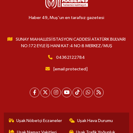
Haber 49, Muş'un en tarafsız gazetesi
SUNAY MAHALLESİ İSTASYON CADDESİ ATATÜRK BULVARI
NO:172 EYLE İŞ HANI KAT:4 NO:8 MERKEZ/MUŞ
04362122784
[email protected]
Uşak Nöbetçi Eczaneler
Uşak Hava Durumu
Uşak Namaz Vakitleri
Uşak Trafik Yoğunluk