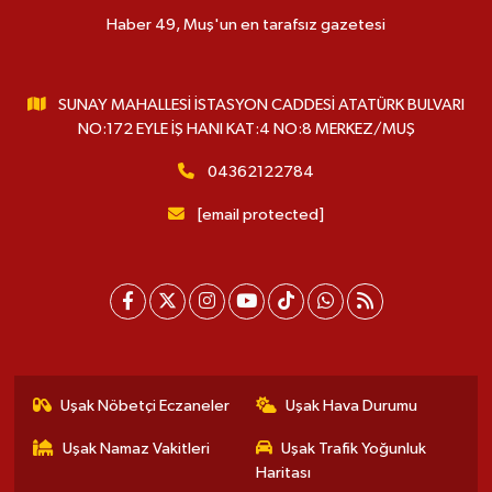
Haber 49, Muş'un en tarafsız gazetesi
SUNAY MAHALLESİ İSTASYON CADDESİ ATATÜRK BULVARI
NO:172 EYLE İŞ HANI KAT:4 NO:8 MERKEZ/MUŞ
04362122784
[email protected]
Uşak Nöbetçi Eczaneler
Uşak Hava Durumu
Uşak Namaz Vakitleri
Uşak Trafik Yoğunluk
Haritası