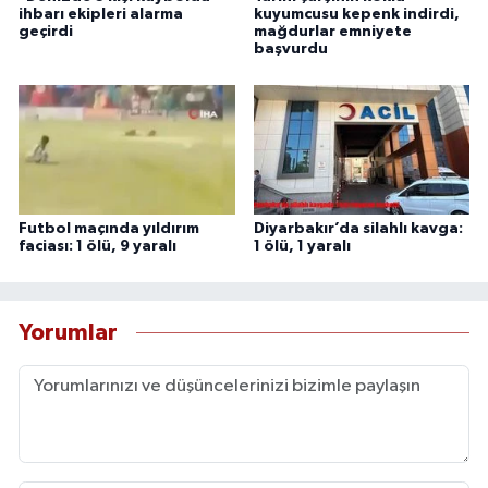
ihbarı ekipleri alarma
kuyumcusu kepenk indirdi,
geçirdi
mağdurlar emniyete
başvurdu
Futbol maçında yıldırım
Diyarbakır’da silahlı kavga:
faciası: 1 ölü, 9 yaralı
1 ölü, 1 yaralı
Yorumlar