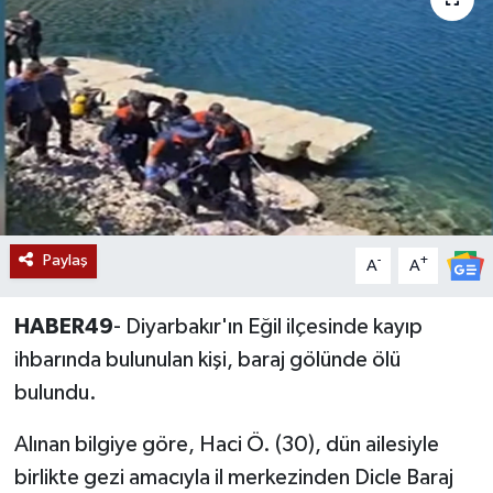
Siyaset
Teknoloji
Kültür Sanat
Muş
Paylaş
-
+
Hasköy
A
A
Korkut
HABER49
- Diyarbakır'ın Eğil ilçesinde kayıp
ihbarında bulunulan kişi, baraj gölünde ölü
Bulanık
bulundu.
Malazgirt
Alınan bilgiye göre, Haci Ö. (30), dün ailesiyle
birlikte gezi amacıyla il merkezinden Dicle Baraj
Varto