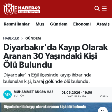
Resmi İlanlar
Uşak Nöbetçi Eczaneler
Resmi İlanlar
Muş
Gündem
Ekonomi
Asayiş
Asayiş
Uşak Hava Durumu
HABERLER
GÜNDEM
Bölge
Uşak Namaz Vakitleri
Diyarbakır'da Kayıp Olarak
Aranan 30 Yaşındaki Kişi
Eğitim
Uşak Trafik Yoğunluk Haritası
Ölü Bulundu
Ekonomi
TFF 2.Lig Kırmızı Grup Puan Durumu ve Fikstür
Diyarbakır'ın Eğil ilçesinde kayıp ihbarında
bulunulan kişi, baraj gölünde ölü bulundu.
Sağlık
Tüm Manşetler
MUHAMMET BUĞRA HAS
01.06.2026 - 19:59
1
Gündem
Son Dakika Haberleri
EDITÖR
YAYINLANMA
OKUNMA
Spor
Haber Arşivi