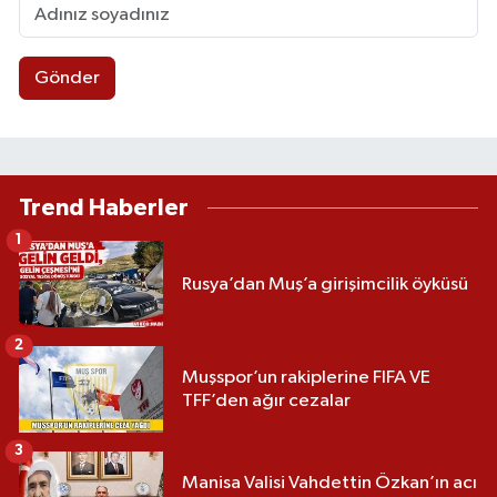
Gönder
Trend Haberler
1
Rusya’dan Muş’a girişimcilik öyküsü
2
Muşspor’un rakiplerine FIFA VE
TFF’den ağır cezalar
3
Manisa Valisi Vahdettin Özkan’ın acı