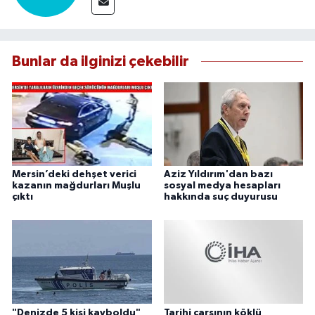
Bunlar da ilginizi çekebilir
Mersin’deki dehşet verici
Aziz Yıldırım'dan bazı
kazanın mağdurları Muşlu
sosyal medya hesapları
çıktı
hakkında suç duyurusu
"Denizde 5 kişi kayboldu"
Tarihi çarşının köklü