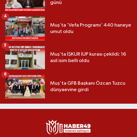
günü
4
Muş’ta ‘Vefa Programı’ 440 haneye
umut oldu
5
Muş’ta İŞKUR İUP kurası çekildi: 16
asil isim belli oldu
6
Muş'ta GFB Başkanı Özcan Tuzcu
dünyaevine girdi