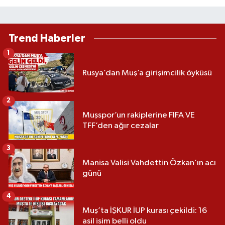
Trend Haberler
1
Rusya’dan Muş’a girişimcilik öyküsü
2
Muşspor’un rakiplerine FIFA VE
TFF’den ağır cezalar
3
Manisa Valisi Vahdettin Özkan’ın acı
günü
4
Muş’ta İŞKUR İUP kurası çekildi: 16
asil isim belli oldu