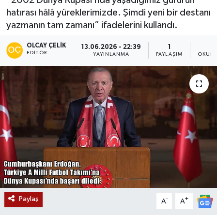
hatırası hâlâ yüreklerimizde. Şimdi yeni bir destanı
Siyaset
yazmanın tam zamanı” ifadelerini kullandı.
Teknoloji
OLCAY ÇELIK
13.06.2026 - 22:39
1
EDITÖR
YAYINLANMA
PAYLAŞIM
OKUNM
Kültür Sanat
Muş
Hasköy
Korkut
Bulanık
Malazgirt
Paylaş
-
+
A
A
Varto