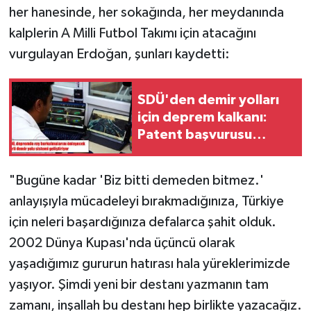
her hanesinde, her sokağında, her meydanında
kalplerin A Milli Futbol Takımı için atacağını
vurgulayan Erdoğan, şunları kaydetti:
SDÜ'den demir yolları
için deprem kalkanı:
Patent başvurusu
yapıldı
"Bugüne kadar 'Biz bitti demeden bitmez.'
anlayışıyla mücadeleyi bırakmadığınıza, Türkiye
için neleri başardığınıza defalarca şahit olduk.
2002 Dünya Kupası'nda üçüncü olarak
yaşadığımız gururun hatırası hala yüreklerimizde
yaşıyor. Şimdi yeni bir destanı yazmanın tam
zamanı, inşallah bu destanı hep birlikte yazacağız.