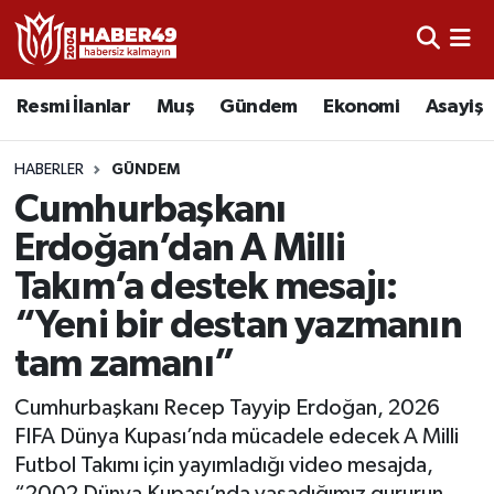
Resmi İlanlar
Uşak Nöbetçi Eczaneler
Resmi İlanlar
Muş
Gündem
Ekonomi
Asayiş
Asayiş
Uşak Hava Durumu
HABERLER
GÜNDEM
Bölge
Uşak Namaz Vakitleri
Cumhurbaşkanı
Erdoğan’dan A Milli
Eğitim
Uşak Trafik Yoğunluk Haritası
Takım’a destek mesajı:
Ekonomi
TFF 2.Lig Kırmızı Grup Puan Durumu ve Fikstür
“Yeni bir destan yazmanın
tam zamanı”
Sağlık
Tüm Manşetler
Cumhurbaşkanı Recep Tayyip Erdoğan, 2026
Gündem
Son Dakika Haberleri
FIFA Dünya Kupası’nda mücadele edecek A Milli
Futbol Takımı için yayımladığı video mesajda,
Spor
Haber Arşivi
“2002 Dünya Kupası’nda yaşadığımız gururun