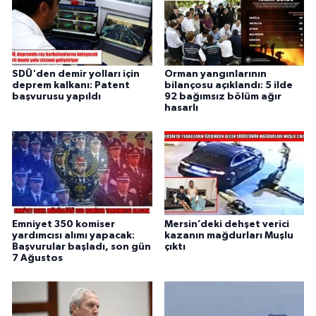
SDÜ'den demir yolları için
Orman yangınlarının
deprem kalkanı: Patent
bilançosu açıklandı: 5 ilde
başvurusu yapıldı
92 bağımsız bölüm ağır
hasarlı
Emniyet 350 komiser
Mersin’deki dehşet verici
yardımcısı alımı yapacak:
kazanın mağdurları Muşlu
Başvurular başladı, son gün
çıktı
7 Ağustos