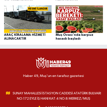
RESMİ İLANDIR
ARAÇ KİRALAMA HİZMETİ
Muş Ovası'nda karpuz
ALINACAKTIR
hasadı başladı
Haber 49, Muş'un en tarafsız gazetesi
SUNAY MAHALLESİ İSTASYON CADDESİ ATATÜRK BULVARI
NO:172 EYLE İŞ HANI KAT:4 NO:8 MERKEZ/MUŞ