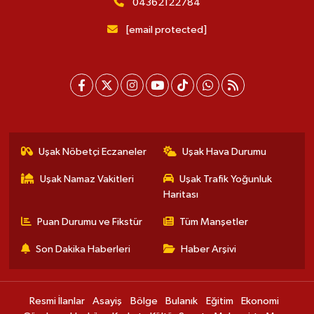
04362122784
[email protected]
Uşak Nöbetçi Eczaneler
Uşak Hava Durumu
Uşak Namaz Vakitleri
Uşak Trafik Yoğunluk
Haritası
Puan Durumu ve Fikstür
Tüm Manşetler
Son Dakika Haberleri
Haber Arşivi
Resmi İlanlar
Asayiş
Bölge
Bulanık
Eğitim
Ekonomi