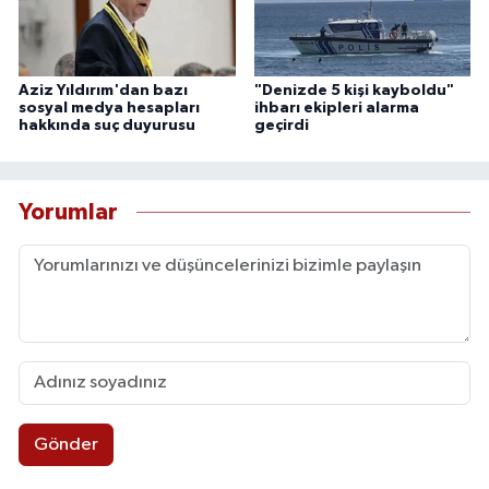
Aziz Yıldırım'dan bazı
"Denizde 5 kişi kayboldu"
sosyal medya hesapları
ihbarı ekipleri alarma
hakkında suç duyurusu
geçirdi
Yorumlar
Gönder