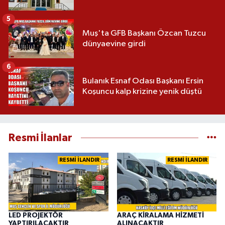
5
Muş'ta GFB Başkanı Özcan Tuzcu
dünyaevine girdi
6
Bulanık Esnaf Odası Başkanı Ersin
Koşuncu kalp krizine yenik düştü
Resmi İlanlar
RESMİ İLANDIR
RESMİ İLANDIR
LED PROJEKTÖR
ARAÇ KİRALAMA HİZMETİ
YAPTIRILACAKTIR
ALINACAKTIR