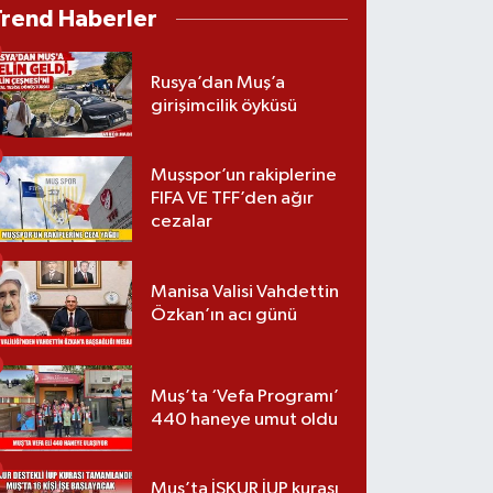
Trend Haberler
Rusya’dan Muş’a
girişimcilik öyküsü
Muşspor’un rakiplerine
FIFA VE TFF’den ağır
cezalar
Manisa Valisi Vahdettin
Özkan’ın acı günü
Muş’ta ‘Vefa Programı’
440 haneye umut oldu
Muş’ta İŞKUR İUP kurası