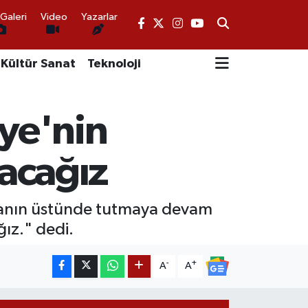
Galeri
Video
Yazarlar
Kültür Sanat
Teknoloji
ye'nin
tacağız
azanın üstünde tutmaya devam
ğız." dedi.
-
+
A
A