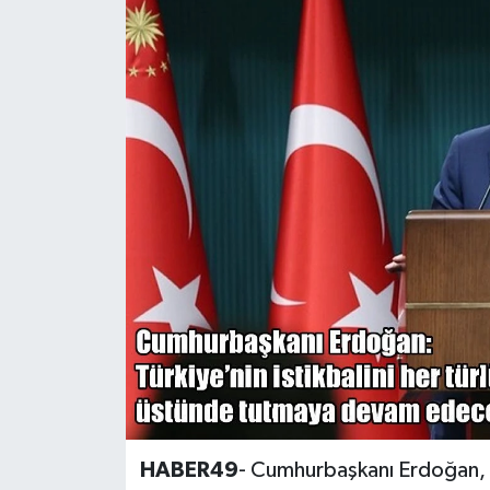
Siyaset
Teknoloji
Kültür Sanat
Muş
Hasköy
Korkut
Bulanık
Malazgirt
HABER49
- Cumhurbaşkanı Erdoğan, "Tü
Varto