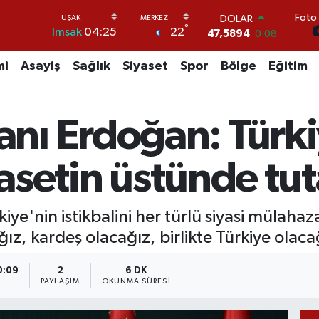
Foto 
DOLAR
°
22
İmsak
04:25
47,5894
0.08
EURO
55,0398
-0.02
mi
Asayiş
Sağlık
Siyaset
Spor
Bölge
Eğitim
STERLİN
64,1581
0.16
GRAM ALTIN
ı Erdoğan: Türki
6527.85
0.54
BİST100
13.703
11
iyasetin üstünde tu
BITCOIN
64.927,78
1.32
ye'nin istikbalini her türlü siyasi mülah
ğız, kardeş olacağız, birlikte Türkiye olaca
0:09
2
6 DK
A
PAYLAŞIM
OKUNMA SÜRESI