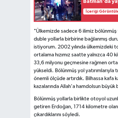
Batman'da yaya
İçeriği Görüntül
"Ülkemizde sadece 6 ilimiz bölünmüş yo
duble yollarla birbirine bağlanmış dur
istiyorum. 2002 yılında ülkemizdeki to
ortalama hızımız saatte yalnızca 40 k
33,6 milyonu geçmesine rağmen ortal
yükseldi. Bölünmüş yol yatırımlarıyla t
önemli ölçüde artırdık. Bilhassa kafa 
kazalarında Allah'a hamdolsun büyük b
Bölünmüş yollarla birlikte otoyol uzunlu
getiren Erdoğan, 1714 kilometre olan
çıkardıklarını söyledi.