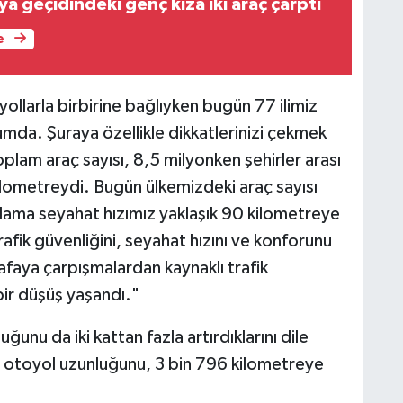
 geçidindeki genç kıza iki araç çarptı
e
llarla birbirine bağlıyken bugün 77 ilimiz
umda. Şuraya özellikle dikkatlerinizi çekmek
plam araç sayısı, 8,5 milyonken şehirler arası
ilometreydi. Bugün ülkemizdeki araç sayısı
ama seyahat hızımız yaklaşık 90 kilometreye
rafik güvenliğini, seyahat hızını ve konforunu
kafaya çarpışmalardan kaynaklı trafik
ir düşüş yaşandı."
ğunu da iki kattan fazla artırdıklarını dile
 otoyol uzunluğunu, 3 bin 796 kilometreye