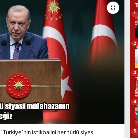
1
2
3
4
5
rkiye'nin istikbalini her türlü siyasi