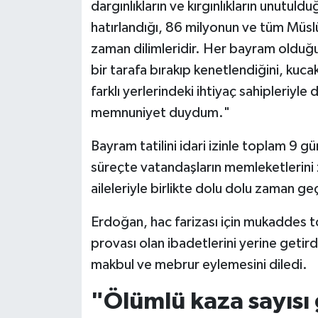
dargınlıkların ve kırgınlıkların unutul
hatırlandığı, 86 milyonun ve tüm Müs
zaman dilimleridir. Her bayram olduğu g
bir tarafa bırakıp kenetlendiğini, kuc
farklı yerlerindeki ihtiyaç sahipleriyl
memnuniyet duydum."
Bayram tatilini idari izinle toplam 9 g
süreçte vatandaşların memleketlerini zi
aileleriyle birlikte dolu dolu zaman geçi
Erdoğan, hac farizası için mukaddes t
provası olan ibadetlerini yerine getirdi
makbul ve mebrur eylemesini diledi.
"Ölümlü kaza sayısı 