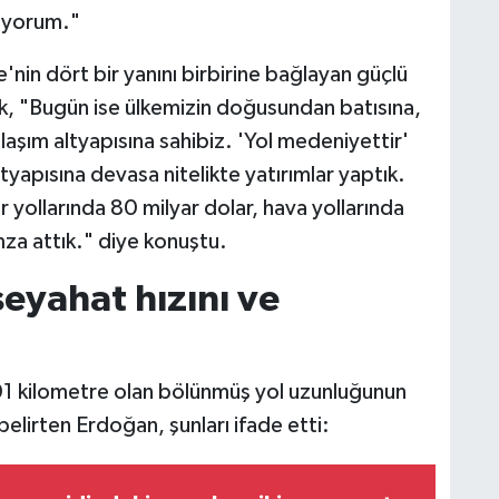
diyorum."
nin dört bir yanını birbirine bağlayan güçlü
rak, "Bugün ise ülkemizin doğusundan batısına,
aşım altyapısına sahibiz. 'Yol medeniyettir'
ltyapısına devasa nitelikte yatırımlar yaptık.
r yollarında 80 milyar dolar, hava yollarında
mza attık." diye konuştu.
seyahat hızını ve
01 kilometre olan bölünmüş yol uzunluğunun
elirten Erdoğan, şunları ifade etti: