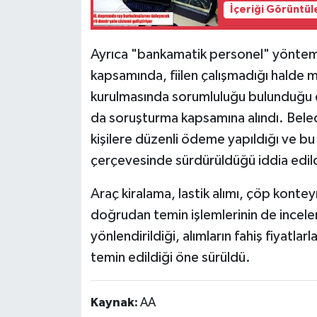
İçeriği Görüntül
Ayrıca "bankamatik personel" yöntemiy
kapsamında, fiilen çalışmadığı halde m
kurulmasında sorumluluğu bulunduğu de
da soruşturma kapsamına alındı. Beled
kişilere düzenli ödeme yapıldığı ve bu
çerçevesinde sürdürüldüğü iddia edild
Araç kiralama, lastik alımı, çöp konteyn
doğrudan temin işlemlerinin de inceleme
yönlendirildiği, alımların fahiş fiyatla
temin edildiği öne sürüldü.
Kaynak:
AA