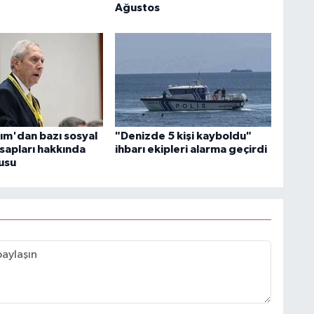
Ağustos
rım'dan bazı sosyal
"Denizde 5 kişi kayboldu"
apları hakkında
ihbarı ekipleri alarma geçirdi
usu