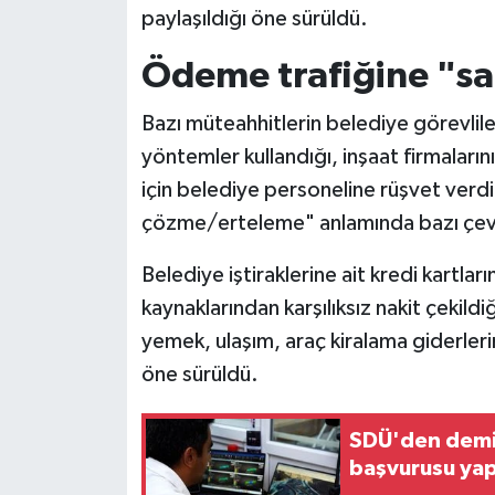
paylaşıldığı öne sürüldü.
Ödeme trafiğine "sa
Bazı müteahhitlerin belediye görevlil
yöntemler kullandığı, inşaat firmalarını
için belediye personeline rüşvet verd
çözme/erteleme" anlamında bazı çevrel
Belediye iştiraklerine ait kredi kartları
kaynaklarından karşılıksız nakit çekild
yemek, ulaşım, araç kiralama giderlerin
öne sürüldü.
SDÜ'den demir
başvurusu yap