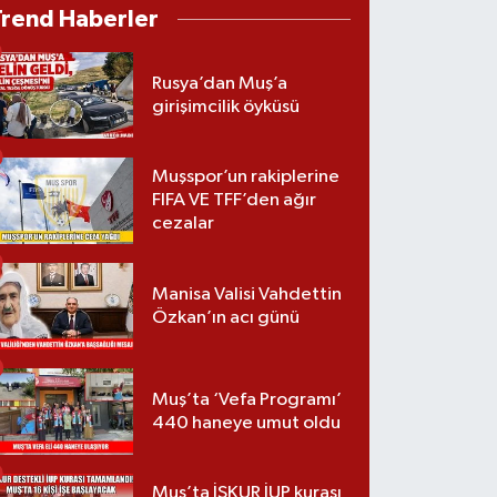
Trend Haberler
Rusya’dan Muş’a
girişimcilik öyküsü
Muşspor’un rakiplerine
FIFA VE TFF’den ağır
cezalar
Manisa Valisi Vahdettin
Özkan’ın acı günü
Muş’ta ‘Vefa Programı’
440 haneye umut oldu
Muş’ta İŞKUR İUP kurası