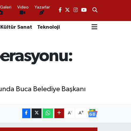
Galeri
Video
Yazarlar
Kültür Sanat
Teknoloji
perasyonu:
onunda Buca Belediye Başkanı
-
+
A
A