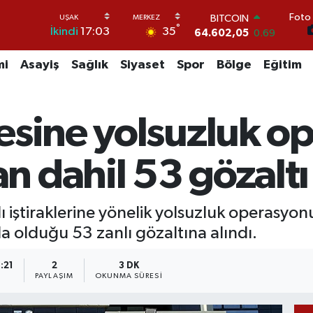
Foto 
DOLAR
°
35
İkindi
17:03
47,5986
0.06
EURO
55,0700
0.1
mi
Asayiş
Sağlık
Siyaset
Spor
Bölge
Eğitim
STERLİN
64,2438
0.21
GRAM ALTIN
esine yolsuzluk o
6513.94
0.32
BİST100
13.768
48
 dahil 53 gözaltı
BITCOIN
64.602,05
0.69
lı iştiraklerine yönelik yolsuzluk operasy
 olduğu 53 zanlı gözaltına alındı.
:21
2
3 DK
PAYLAŞIM
OKUNMA SÜRESI