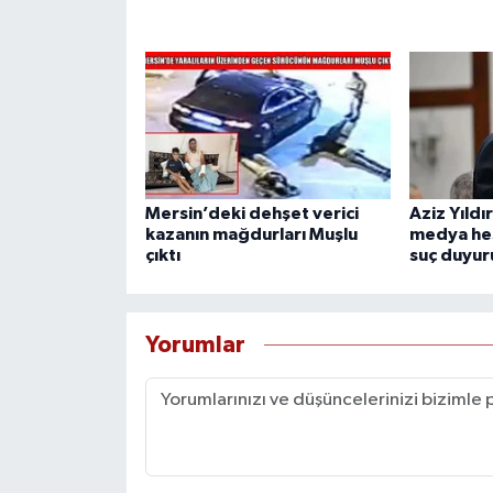
Mersin’deki dehşet verici
Aziz Yıldı
kazanın mağdurları Muşlu
medya hes
çıktı
suç duyur
Yorumlar