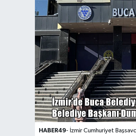
Siyaset
Teknoloji
Kültür Sanat
Muş
Hasköy
Korkut
Bulanık
Malazgirt
HABER49
- İzmir Cumhuriyet Başsavcı
Varto