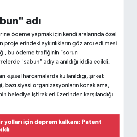
bun" adı
erine ödeme yapmak için kendi aralarında özel
n projelerindeki aykırılıkların göz ardı edilmesi
iği, bu ödeme trafiğinin "sorun
erde "sabun" adıyla anıldığı iddia edildi.
nın kişisel harcamalarda kullanıldığı, şirket
iği, bazı siyasi organizasyonların konaklama,
in belediye iştirakleri üzerinden karşılandığı
 yolları için deprem kalkanı: Patent
ıldı