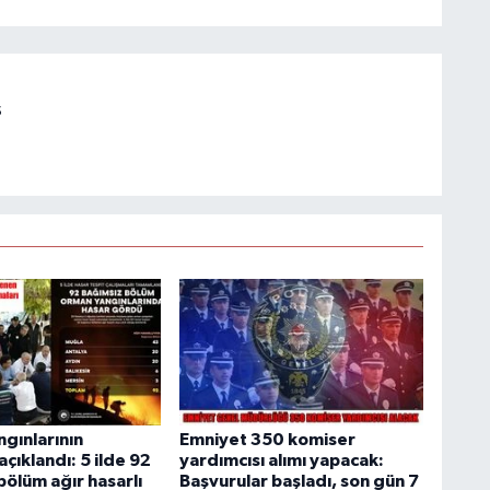
s
gınlarının
Emniyet 350 komiser
açıklandı: 5 ilde 92
yardımcısı alımı yapacak:
bölüm ağır hasarlı
Başvurular başladı, son gün 7