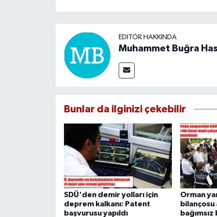
EDITÖR HAKKINDA
Muhammet Buğra Ha
Bunlar da ilginizi çekebilir
SDÜ'den demir yolları için
Orman yan
deprem kalkanı: Patent
bilançosu 
başvurusu yapıldı
bağımsız 