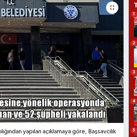
1
2
3
4
5
lığından yapılan açıklamaya göre, Başsavcılık