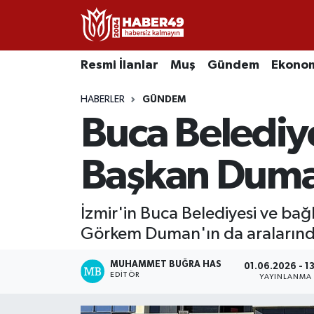
Resmi İlanlar
Uşak Nöbetçi Eczaneler
Resmi İlanlar
Muş
Gündem
Ekono
Asayiş
Uşak Hava Durumu
HABERLER
GÜNDEM
Buca Belediy
Bölge
Uşak Namaz Vakitleri
Eğitim
Uşak Trafik Yoğunluk Haritası
Başkan Duman
Ekonomi
TFF 2.Lig Kırmızı Grup Puan Durumu ve Fikstür
İzmir'in Buca Belediyesi ve bağ
Görkem Duman'ın da aralarında
Sağlık
Tüm Manşetler
MUHAMMET BUĞRA HAS
Gündem
Son Dakika Haberleri
01.06.2026 - 13
EDITÖR
YAYINLANMA
Spor
Haber Arşivi