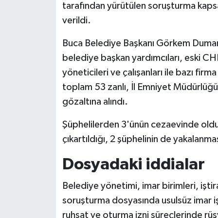
tarafından yürütülen soruşturma kapsa
verildi.
Buca Belediye Başkanı Görkem Duman, 
belediye başkan yardımcıları, eski CHP 
yöneticileri ve çalışanları ile bazı fir
toplam 53 zanlı, İl Emniyet Müdürlüğü
gözaltına alındı.
Şüphelilerden 3'ünün cezaevinde olduğu
çıkartıldığı, 2 şüphelinin de yakalanmas
Dosyadaki iddialar
Belediye yönetimi, imar birimleri, işti
soruşturma dosyasında usulsüz imar işle
ruhsat ve oturma izni süreçlerinde rüşve