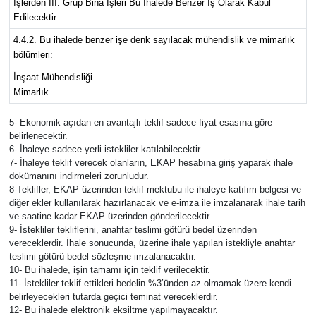
İşlerden III. Grup Bina İşleri Bu İhalede Benzer İş Olarak Kabul
Edilecektir.
4.4.2. Bu ihalede benzer işe denk sayılacak mühendislik ve mimarlık
bölümleri:
İnşaat Mühendisliği
Mimarlık
5- Ekonomik açıdan en avantajlı teklif sadece fiyat esasına göre
belirlenecektir.
6- İhaleye sadece yerli istekliler katılabilecektir.
7- İhaleye teklif verecek olanların, EKAP hesabına giriş yaparak ihale
dokümanını indirmeleri zorunludur.
8-Teklifler, EKAP üzerinden teklif mektubu ile ihaleye katılım belgesi ve
diğer ekler kullanılarak hazırlanacak ve e-imza ile imzalanarak ihale tarih
ve saatine kadar EKAP üzerinden gönderilecektir.
9- İstekliler tekliflerini, anahtar teslimi götürü bedel üzerinden
vereceklerdir. İhale sonucunda, üzerine ihale yapılan istekliyle anahtar
teslimi götürü bedel sözleşme imzalanacaktır.
10- Bu ihalede, işin tamamı için teklif verilecektir.
11- İstekliler teklif ettikleri bedelin %3’ünden az olmamak üzere kendi
belirleyecekleri tutarda geçici teminat vereceklerdir.
12- Bu ihalede elektronik eksiltme yapılmayacaktır.