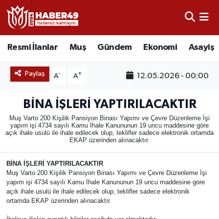
Resmi İlanlar
Uşak Nöbetçi Eczaneler
Resmi İlanlar
Muş
Gündem
Ekonomi
Asayiş
Asayiş
Uşak Hava Durumu
Paylaş
-
+
12.05.2026 - 00:00
A
A
Bölge
Uşak Namaz Vakitleri
BİNA İŞLERİ YAPTIRILACAKTIR
Eğitim
Uşak Trafik Yoğunluk Haritası
Muş Varto 200 Kişilik Pansiyon Binası Yapımı ve Çevre Düzenleme İşi
yapım işi 4734 sayılı Kamu İhale Kanununun 19 uncu maddesine göre
açık ihale usulü ile ihale edilecek olup, teklifler sadece elektronik ortamda
Ekonomi
TFF 2.Lig Kırmızı Grup Puan Durumu ve Fikstür
EKAP üzerinden alınacaktır.
Sağlık
Tüm Manşetler
BİNA İŞLERİ YAPTIRILACAKTIR
Muş Varto 200 Kişilik Pansiyon Binası Yapımı ve Çevre Düzenleme İşi
yapım işi 4734 sayılı Kamu İhale Kanununun 19 uncu maddesine göre
Gündem
Son Dakika Haberleri
açık ihale usulü ile ihale edilecek olup, teklifler sadece elektronik
ortamda EKAP üzerinden alınacaktır.
Spor
Haber Arşivi