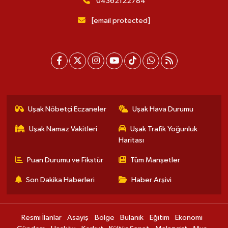
04362122784
[email protected]
Uşak Nöbetçi Eczaneler
Uşak Hava Durumu
Uşak Namaz Vakitleri
Uşak Trafik Yoğunluk
Haritası
Puan Durumu ve Fikstür
Tüm Manşetler
Son Dakika Haberleri
Haber Arşivi
Resmi İlanlar
Asayiş
Bölge
Bulanık
Eğitim
Ekonomi