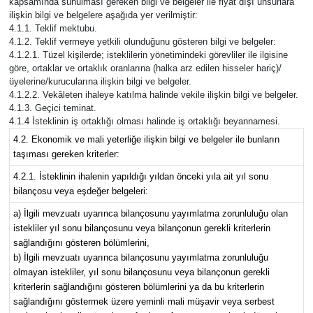
kapsamında sunulması gereken bilgi ve belgeler ile fiyat dışı unsurlara
ilişkin bilgi ve belgelere aşağıda yer verilmiştir:
4.1.1. Teklif mektubu.
4.1.2. Teklif vermeye yetkili olunduğunu gösteren bilgi ve belgeler:
4.1.2.1. Tüzel kişilerde; isteklilerin yönetimindeki görevliler ile ilgisine
göre, ortaklar ve ortaklık oranlarına (halka arz edilen hisseler hariç)/
üyelerine/kurucularına ilişkin bilgi ve belgeler.
4.1.2.2. Vekâleten ihaleye katılma halinde vekile ilişkin bilgi ve belgeler.
4.1.3. Geçici teminat.
4.1.4 İsteklinin iş ortaklığı olması halinde iş ortaklığı beyannamesi.
4.2. Ekonomik ve mali yeterliğe ilişkin bilgi ve belgeler ile bunların
taşıması gereken kriterler:
4.2.1. İsteklinin ihalenin yapıldığı yıldan önceki yıla ait yıl sonu
bilançosu veya eşdeğer belgeleri:
a) İlgili mevzuatı uyarınca bilançosunu yayımlatma zorunluluğu olan
istekliler yıl sonu bilançosunu veya bilançonun gerekli kriterlerin
sağlandığını gösteren bölümlerini,
b) İlgili mevzuatı uyarınca bilançosunu yayımlatma zorunluluğu
olmayan istekliler, yıl sonu bilançosunu veya bilançonun gerekli
kriterlerin sağlandığını gösteren bölümlerini ya da bu kriterlerin
sağlandığını göstermek üzere yeminli mali müşavir veya serbest