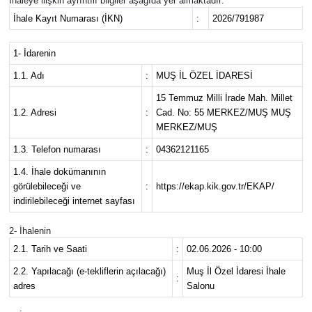
İhaleye ilişkin ayrıntılı bilgiler aşağıda yer almaktadır:
İhale Kayıt Numarası (İKN)
:
2026/791987
Siyaset
1- İdarenin
Teknoloji
1.1. Adı
:
MUŞ İL ÖZEL İDARESİ
Kültür Sanat
15 Temmuz Milli İrade Mah. Millet
1.2. Adresi
:
Cad. No: 55 MERKEZ/MUŞ MUŞ
MERKEZ/MUŞ
Muş
1.3. Telefon numarası
:
04362121165
Hasköy
1.4. İhale dokümanının
görülebileceği ve
:
https://ekap.kik.gov.tr/EKAP/
indirilebileceği internet sayfası
Korkut
2- İhalenin
Bulanık
2.1. Tarih ve Saati
:
02.06.2026 - 10:00
2.2. Yapılacağı (e-tekliflerin açılacağı)
Muş İl Özel İdaresi İhale
Malazgirt
:
adres
Salonu
Varto