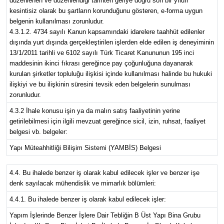
düzenlenen ve düzenlendiği tarihten geriye doğru son bir yıldır
kesintisiz olarak bu şartların korunduğunu gösteren, e-forma uygun
belgenin kullanılması zorunludur.
4.3.1.2. 4734 sayılı Kanun kapsamındaki idarelere taahhüt edilenler
dışında yurt dışında gerçekleştirilen işlerden elde edilen iş deneyiminin
13/1/2011 tarihli ve 6102 sayılı Türk Ticaret Kanununun 195 inci
maddesinin ikinci fıkrası gereğince pay çoğunluğuna dayanarak
kurulan şirketler topluluğu ilişkisi içinde kullanılması halinde bu hukuki
ilişkiyi ve bu ilişkinin süresini tevsik eden belgelerin sunulması
zorunludur.
4.3.2 İhale konusu işin ya da malın satış faaliyetinin yerine
getirilebilmesi için ilgili mevzuat gereğince sicil, izin, ruhsat, faaliyet
belgesi vb. belgeler:
Yapı Müteahhitliği Bilişim Sistemi (YAMBİS) Belgesi
4.4. Bu ihalede benzer iş olarak kabul edilecek işler ve benzer işe
denk sayılacak mühendislik ve mimarlık bölümleri:
4.4.1. Bu ihalede benzer iş olarak kabul edilecek işler:
Yapım İşlerinde Benzer İşlere Dair Tebliğin B Üst Yapı Bina Grubu