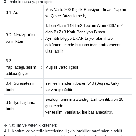
3- İhale konusu yapım işinin
Muş Varto 200 Kişilik Pansiyon Binası Yapımı
3.1. Adı
:
ve Çevre Düzenleme İşi
Taban Alanı 1428 m2 Toplam Alanı 6367 m2
olan B+Z+3 Katlı Pansiyon Binası
3.2. Niteliği, türü
:
Ayrıntılı bilgiye EKAP’ta yer alan ihale
ve miktarı
dokümanı içinde bulunan idari şartnameden
ulaşılabilir.
3.3.
Yapılacağı/teslim
:
Muş İli Varto İlçesi
edileceği yer
3.4. Süresi/teslim
Yer tesliminden itibaren 540 (BeşYüzKırk)
:
tarihi
takvim günüdür.
Sözleşmenin imzalandığı tarihten itibaren 10
3.5. İşe başlama
:
gün içinde
tarihi
yer teslimi yapılarak işe başlanacaktır.
4- Katılım ve yeterlik kriterleri:
4.1. Katılım ve yeterlik kriterlerine ilişkin istekliler tarafından e-teklif