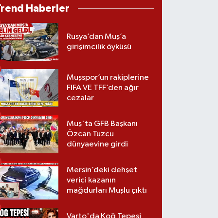
Trend Haberler
Rusya’dan Muş’a
girişimcilik öyküsü
Muşspor’un rakiplerine
FIFA VE TFF’den ağır
cezalar
Muş'ta GFB Başkanı
Özcan Tuzcu
dünyaevine girdi
Mersin’deki dehşet
verici kazanın
mağdurları Muşlu çıktı
Varto'da Koğ Tepesi