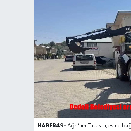
Siyaset
Teknoloji
Kültür Sanat
Muş
Hasköy
Korkut
Bulanık
Malazgirt
HABER49-
Ağrı’nın Tutak ilçesine bağ
Varto