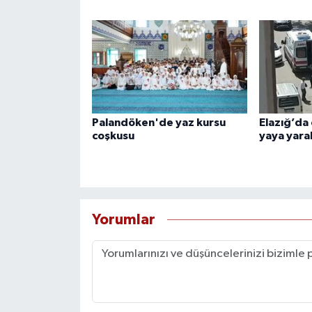
Palandöken'de yaz kursu
Elazığ’da 
coşkusu
yaya yara
Yorumlar