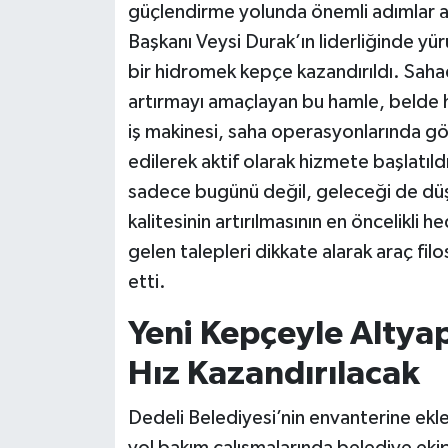
güçlendirme yolunda önemli adımlar 
Başkanı Veysi Durak’ın liderliğinde y
bir hidromek kepçe kazandırıldı. Sahad
artırmayı amaçlayan bu hamle, belde h
iş makinesi, saha operasyonlarında gö
edilerek aktif olarak hizmete başlatıld
sadece bugünü değil, geleceği de düş
kalitesinin artırılmasının en öncelikli
gelen talepleri dikkate alarak araç fi
etti.
Yeni Kepçeyle Altyap
Hız Kazandırılacak
Dedeli Belediyesi’nin envanterine ekle
yol bakım çalışmalarında belediye ekip