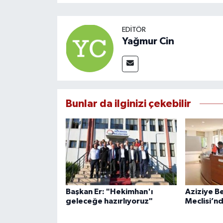
EDITÖR
Yağmur Cin
Bunlar da ilginizi çekebilir
Başkan Er: "Hekimhan'ı
Aziziye B
geleceğe hazırlıyoruz"
Meclisi’n