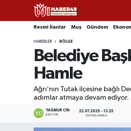
Resmi İlanlar
Uşak Nöbetçi Eczaneler
Resmi İlanlar
Muş
Gündem
Ekono
Asayiş
Uşak Hava Durumu
HABERLER
BÖLGE
Belediye Baş
Bölge
Uşak Namaz Vakitleri
Eğitim
Uşak Trafik Yoğunluk Haritası
Hamle
Ekonomi
TFF 2.Lig Kırmızı Grup Puan Durumu ve Fikstür
Ağrı’nın Tutak ilçesine bağlı D
adımlar atmaya devam ediyor.
Sağlık
Tüm Manşetler
YAĞMUR CIN
Gündem
Son Dakika Haberleri
22.07.2025 - 13:25
EDITÖR
YAYINLANMA
Spor
Haber Arşivi