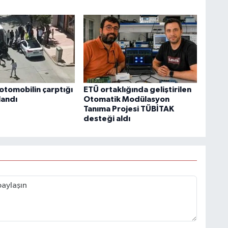
otomobilin çarptığı
ETÜ ortaklığında geliştirilen
landı
Otomatik Modülasyon
Tanıma Projesi TÜBİTAK
desteği aldı