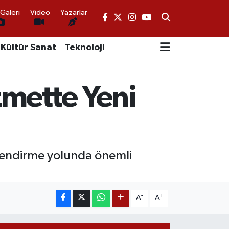
Galeri
Video
Yazarlar
Kültür Sanat
Teknoloji
zmette Yeni
üçlendirme yolunda önemli
-
+
A
A