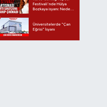
Festivali'nde Hülya
Bozkaya isyanı: Neden
davet edilmedi?
Üniversitelerde "Çan
Eğrisi" İsyanı