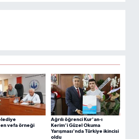
elediye
Ağrılı öğrenci Kur'an-ı
den vefa örneği
Kerim'i Güzel Okuma
Yarışması'nda Türkiye ikincisi
oldu