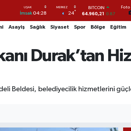
BITCOIN
Foto 
64.960,21
0.87
°
24
İmsak
04:28
DOLAR
47,7436
0.18
mi
Asayiş
Sağlık
Siyaset
Spor
Bölge
Eğitim
EURO
55,2510
0.32
STERLİN
64,4811
0.38
kanı Durak’tan Hi
GRAM ALTIN
6648.99
2.59
BİST100
13.779
-14
edeli Beldesi, belediyecilik hizmetlerini g