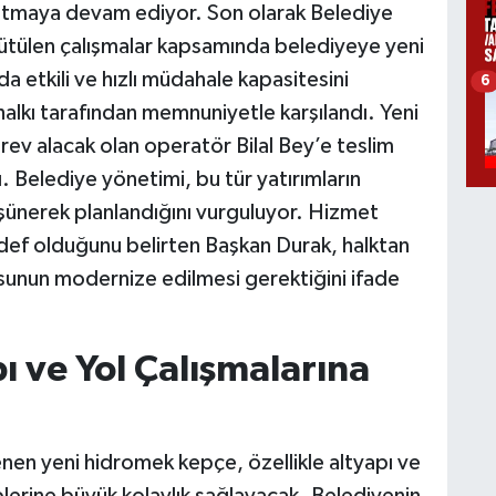
atmaya devam ediyor. Son olarak Belediye
ürütülen çalışmalar kapsamında belediyeye yeni
a etkili ve hızlı müdahale kapasitesini
6
alkı tarafından memnuniyetle karşılandı. Yeni
rev alacak olan operatör Bilal Bey’e teslim
ı. Belediye yönetimi, bu tür yatırımların
ünerek planlandığını vurguluyor. Hizmet
 hedef olduğunu belirten Başkan Durak, halktan
losunun modernize edilmesi gerektiğini ifade
ı ve Yol Çalışmalarına
nen yeni hidromek kepçe, özellikle altyapı ve
lerine büyük kolaylık sağlayacak. Belediyenin