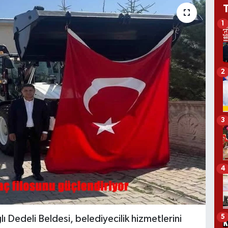
1
2
3
4
5
lı Dedeli Beldesi, belediyecilik hizmetlerini