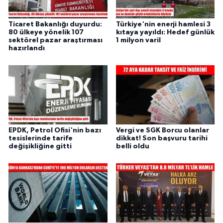
Ticaret Bakanlığı duyurdu:
Türkiye'nin enerji hamlesi 3
80 ülkeye yönelik 107
kıtaya yayıldı: Hedef günlük
sektörel pazar araştırması
1 milyon varil
hazırlandı
EPDK, Petrol Ofisi'nin bazı
Vergi ve SGK Borcu olanlar
tesislerinde tarife
dikkat! Son başvuru tarihi
değişikliğine gitti
belli oldu