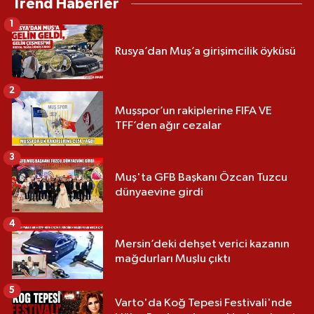
Trend Haberler
1
Rusya’dan Muş’a girişimcilik öyküsü
2
Muşspor’un rakiplerine FIFA VE
TFF’den ağır cezalar
3
Muş'ta GFB Başkanı Özcan Tuzcu
dünyaevine girdi
4
Mersin’deki dehşet verici kazanın
mağdurları Muşlu çıktı
5
Varto'da Koğ Tepesi Festivali'nde