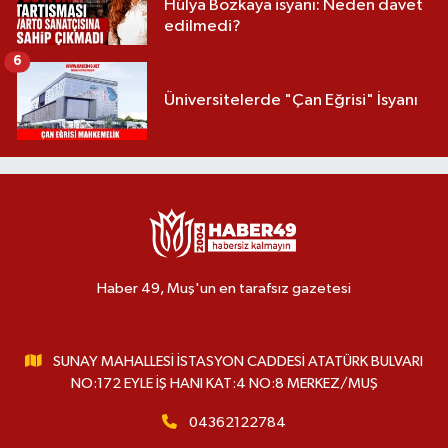
Hülya Bozkaya isyanı: Neden davet
edilmedi?
6
Üniversitelerde "Çan Eğrisi" İsyanı
Haber 49, Muş'un en tarafsız gazetesi
SUNAY MAHALLESİ İSTASYON CADDESİ ATATÜRK BULVARI
NO:172 EYLE İŞ HANI KAT:4 NO:8 MERKEZ/MUŞ
04362122784