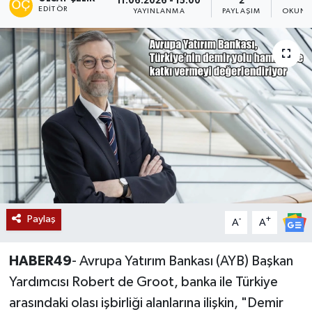
11.06.2026 - 15:00
2
4
EDITÖR
YAYINLANMA
PAYLAŞIM
OKUNM
Siyaset
Teknoloji
Kültür Sanat
Muş
Hasköy
Korkut
Paylaş
-
+
A
A
Bulanık
HABER49
- Avrupa Yatırım Bankası (AYB) Başkan
Malazgirt
Yardımcısı Robert de Groot, banka ile Türkiye
arasındaki olası işbirliği alanlarına ilişkin, "Demir
Varto