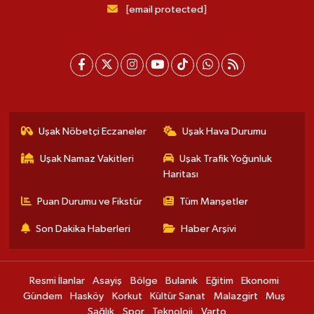
[email protected]
Uşak Nöbetçi Eczaneler
Uşak Hava Durumu
Uşak Namaz Vakitleri
Uşak Trafik Yoğunluk
Haritası
Puan Durumu ve Fikstür
Tüm Manşetler
Son Dakika Haberleri
Haber Arşivi
Resmi İlanlar
Asayiş
Bölge
Bulanık
Eğitim
Ekonomi
Gündem
Hasköy
Korkut
Kültür Sanat
Malazgirt
Muş
Sağlık
Spor
Teknoloji
Varto