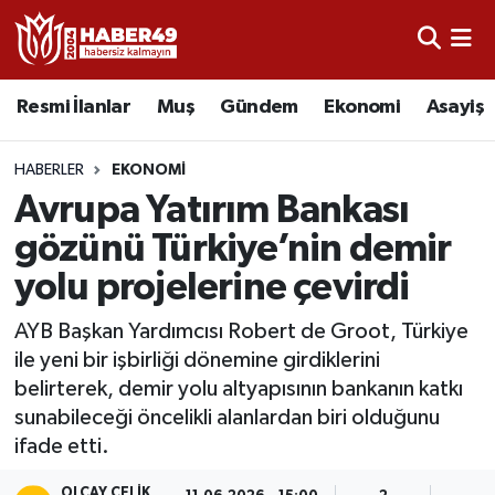
Resmi İlanlar
Uşak Nöbetçi Eczaneler
Resmi İlanlar
Muş
Gündem
Ekonomi
Asayiş
Asayiş
Uşak Hava Durumu
HABERLER
EKONOMI
Bölge
Uşak Namaz Vakitleri
Avrupa Yatırım Bankası
gözünü Türkiye’nin demir
Eğitim
Uşak Trafik Yoğunluk Haritası
yolu projelerine çevirdi
Ekonomi
TFF 2.Lig Kırmızı Grup Puan Durumu ve Fikstür
AYB Başkan Yardımcısı Robert de Groot, Türkiye
ile yeni bir işbirliği dönemine girdiklerini
Sağlık
Tüm Manşetler
belirterek, demir yolu altyapısının bankanın katkı
sunabileceği öncelikli alanlardan biri olduğunu
Gündem
Son Dakika Haberleri
ifade etti.
Spor
Haber Arşivi
OLCAY ÇELIK